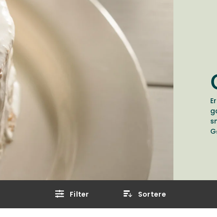
Er
g
s
G
Filter
Sortere