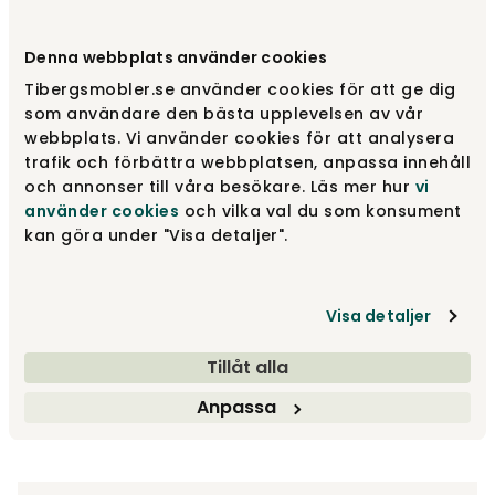
Vælg et design
Cashmere
Denna webbplats använder cookies
Tibergsmobler.se använder cookies för att ge dig
Cashmere
1 797 kr
som användare den bästa upplevelsen av vår
webbplats. Vi använder cookies för att analysera
trafik och förbättra webbplatsen, anpassa innehåll
och annonser till våra besökare. Läs mer hur
vi
Black
1 797 kr
använder cookies
och vilka val du som konsument
kan göra under "Visa detaljer".
1 797 kr
Visa detaljer
Tillåt alla
Læg i kurv
Anpassa
Fri fragt vid køp øver 3.990 kr