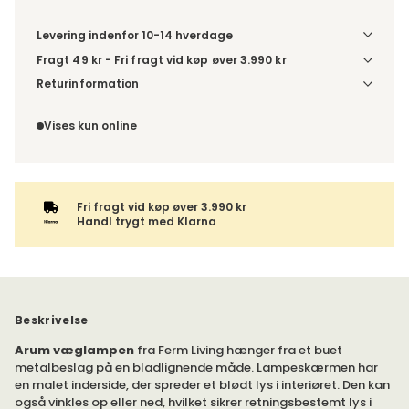
Levering indenfor 10-14 hverdage
Fragt 49 kr - Fri fragt vid køp øver 3.990 kr
Denne vare sendes til et udleveringssted. Du vælger selv i
Returinformation
kassen, hvilket DHL- eller PostNord-udleveringssted du
Du har 14 dages fortrydelsesret fra den dag, du modtog din
ønsker at få din levering sendt til. For DHL kan pakken enten
ordre.
Vises kun online
leveres til et udleveringssted eller direkte til din adresse –
du vælger selv ved adviseringen. Hvis varen bestilles
sammen med andre produkter, sendes hele ordren samlet
med samme leveringsmetode.
Fri fragt vid køp øver 3.990 kr
Handl trygt med Klarna
Beskrivelse
Arum væglampen
fra Ferm Living hænger fra et buet
metalbeslag på en bladlignende måde. Lampeskærmen har
en malet inderside, der spreder et blødt lys i interiøret. Den kan
også vinkles op eller ned, hvilket sikrer retningsbestemt lys i