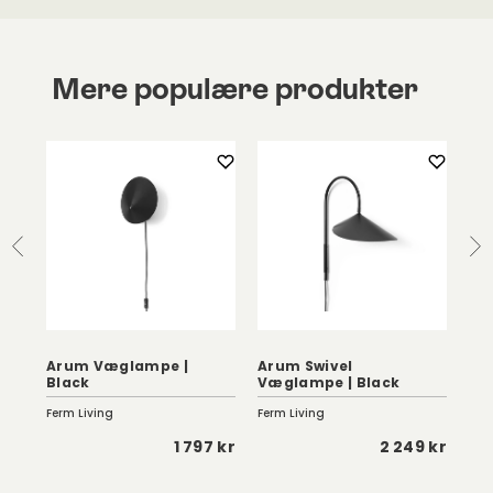
Mere populære produkter
Arum Væglampe |
Arum Swivel
Black
Væglampe | Black
Ne
Ferm Living
Ferm Living
New
 kr
1 797 kr
2 249 kr