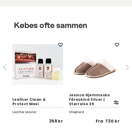
Købes ofte sammen
Jessica Hjemmesko
Leather Clean &
Fåreskind Silver |
Ve
Protect Maxi
Størrelse 39
70
Leather Master
Shepherd
Pap
 kr
356 kr
Fra
730 kr