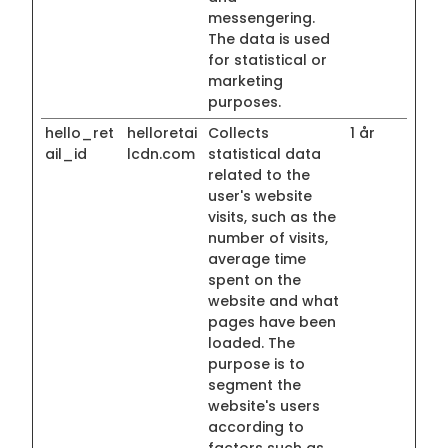
messengering.
The data is used
for statistical or
marketing
purposes.
hello_ret
helloretai
Collects
1 år
ail_id
lcdn.com
statistical data
related to the
user's website
visits, such as the
number of visits,
average time
spent on the
website and what
pages have been
loaded. The
purpose is to
segment the
website's users
according to