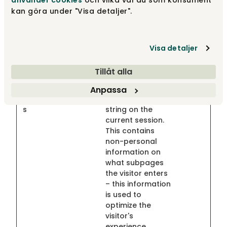
använder cookies
och vilka val du som konsument
operator.
kan göra under "Visa detaljer".
FPLC
tibergsm
Registers a
1 dag
obler.dk
unique ID that is
used to generate
Visa detaljer
statistical data
on how the visitor
Tillåt alla
uses the website.
hjActiveVi
Hotjar
This cookie
Bestän
Anpassa
ewportId
contains an ID
dig
s
string on the
current session.
This contains
non-personal
information on
what subpages
the visitor enters
– this information
is used to
optimize the
visitor's
experience.