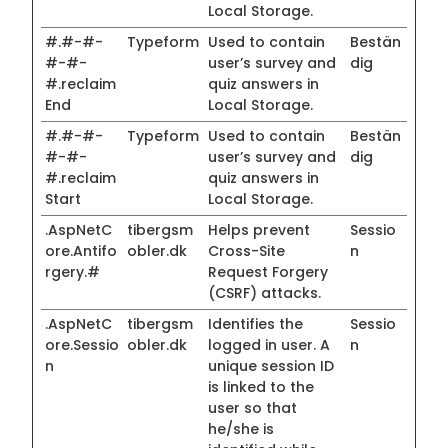
Local Storage.
#.#-#-
Typeform
Used to contain
Bestän
#-#-
user’s survey and
dig
#.reclaim
quiz answers in
End
Local Storage.
#.#-#-
Typeform
Used to contain
Bestän
#-#-
user’s survey and
dig
#.reclaim
quiz answers in
Start
Local Storage.
.AspNetC
tibergsm
Helps prevent
Sessio
ore.Antifo
obler.dk
Cross-Site
n
rgery.#
Request Forgery
(CSRF) attacks.
.AspNetC
tibergsm
Identifies the
Sessio
ore.Sessio
obler.dk
logged in user. A
n
n
unique session ID
is linked to the
user so that
he/she is