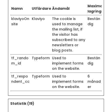
Maximal
Namn
Utfärdare
Ändamål
lagringstid
klaviyoOn
Klaviyo
The cookie is
Bestän
site
used to manage
dig
the mailing list, if
the visitor has
subscribed to any
newsletters or
blog posts.
tf_rando
Typeform
Used to
Bestän
m_id
implement forms
dig
on the website.
tf_respo
Typeform
Used to
6
ndent_cc
implement forms
månad
on the website.
er
Statistik (19)