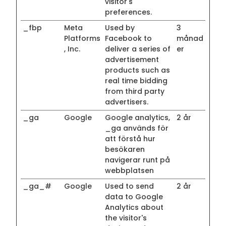
visitor's
preferences.
_fbp
Meta
Used by
3
Platforms
Facebook to
månad
, Inc.
deliver a series of
er
advertisement
products such as
real time bidding
from third party
advertisers.
_ga
Google
Google analytics,
2 år
_ga används för
att förstå hur
besökaren
navigerar runt på
webbplatsen
_ga_#
Google
Used to send
2 år
data to Google
Analytics about
the visitor's