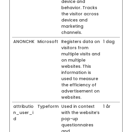
device and
behavior. Tracks
the visitor across
devices and
marketing
channels.
ANONCHK
Microsoft
Registers data on
1 dag
visitors from
multiple visits and
on multiple
websites. This
information is
used to measure
the efficiency of
advertisement on
websites.
attributio
Typeform
Used in context
1 år
n_user_i
with the website’s
d
pop-up
questionnaires
and