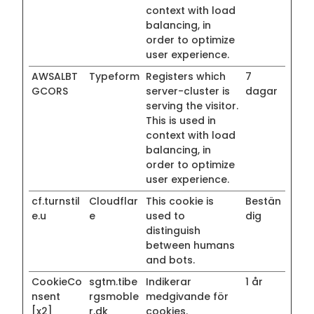
context with load
balancing, in
order to optimize
user experience.
AWSALBT
Typeform
Registers which
7
GCORS
server-cluster is
dagar
serving the visitor.
This is used in
context with load
balancing, in
order to optimize
user experience.
cf.turnstil
Cloudflar
This cookie is
Bestän
e.u
e
used to
dig
distinguish
between humans
and bots.
CookieCo
sgtm.tibe
Indikerar
1 år
nsent
rgsmoble
medgivande för
[x2]
r.dk
cookies.