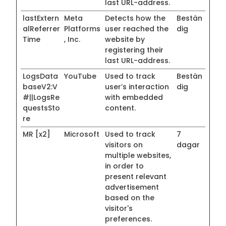
last URL-address.
lastExtern
Meta
Detects how the
Bestän
alReferrer
Platforms
user reached the
dig
Time
, Inc.
website by
registering their
last URL-address.
LogsData
YouTube
Used to track
Bestän
baseV2:V
user’s interaction
dig
#||LogsRe
with embedded
questsSto
content.
re
MR [x2]
Microsoft
Used to track
7
visitors on
dagar
multiple websites,
in order to
present relevant
advertisement
based on the
visitor's
preferences.