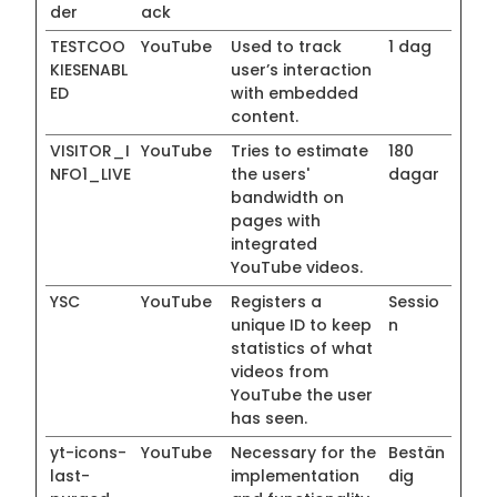
der
ack
TESTCOO
YouTube
Used to track
1 dag
KIESENABL
user’s interaction
ED
with embedded
content.
VISITOR_I
YouTube
Tries to estimate
180
NFO1_LIVE
the users'
dagar
bandwidth on
pages with
integrated
YouTube videos.
YSC
YouTube
Registers a
Sessio
unique ID to keep
n
statistics of what
videos from
YouTube the user
has seen.
yt-icons-
YouTube
Necessary for the
Bestän
last-
implementation
dig