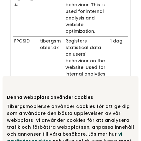
#
behaviour. This is
used for internal
analysis and
website
optimization.
FPGSID
tibergsm
Registers
1 dag
obler.dk
statistical data
on users'
behaviour on the
website. Used for
internal analytics
by the website
operator.
FPID
tibergsm
Registers
400
Denna webbplats använder cookies
obler.dk
statistical data
dagar
Tibergsmobler.se använder cookies för att ge dig
on users'
som användare den bästa upplevelsen av vår
behaviour on the
webbplats. Vi använder cookies för att analysera
website. Used for
trafik och förbättra webbplatsen, anpassa innehåll
internal analytics
och annonser till våra besökare. Läs mer hur
vi
by the website