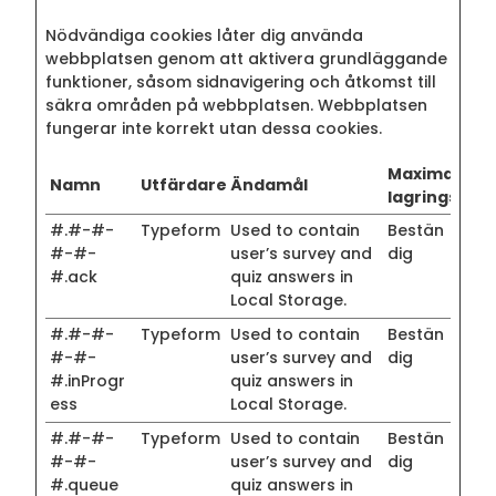
Nödvändiga cookies låter dig använda
webbplatsen genom att aktivera grundläggande
funktioner, såsom sidnavigering och åtkomst till
säkra områden på webbplatsen. Webbplatsen
fungerar inte korrekt utan dessa cookies.
Maximal
Namn
Utfärdare
Ändamål
lagringstid
#.#-#-
Typeform
Used to contain
Bestän
#-#-
user’s survey and
dig
#.ack
quiz answers in
Local Storage.
#.#-#-
Typeform
Used to contain
Bestän
#-#-
user’s survey and
dig
#.inProgr
quiz answers in
ess
Local Storage.
#.#-#-
Typeform
Used to contain
Bestän
#-#-
user’s survey and
dig
#.queue
quiz answers in