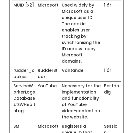
MUID [x2]
Microsoft
Used widely by
1 år
Microsoft as a
unique user ID.
The cookie
enables user
tracking by
synchronising the
ID across many
Microsoft
domains.
rudder_c
RudderSt
Väntande
1 år
ookies
ack
ServiceW
YouTube
Necessary for the
Bestän
orkerLogs
implementation
dig
Database
and functionality
#SWHealt
of YouTube
hLog
video-content on
the website.
SM
Microsoft
Registers a
Sessio
unique ID that
n