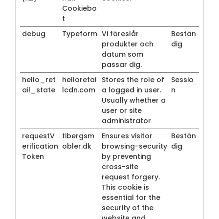
Cookiebo
t
debug
Typeform
Vi föreslår
Bestän
produkter och
dig
datum som
passar dig.
hello_ret
helloretai
Stores the role of
Sessio
ail_state
lcdn.com
a logged in user.
n
Usually whether a
user or site
administrator
requestV
tibergsm
Ensures visitor
Bestän
erification
obler.dk
browsing-security
dig
Token
by preventing
cross-site
request forgery.
This cookie is
essential for the
security of the
website and