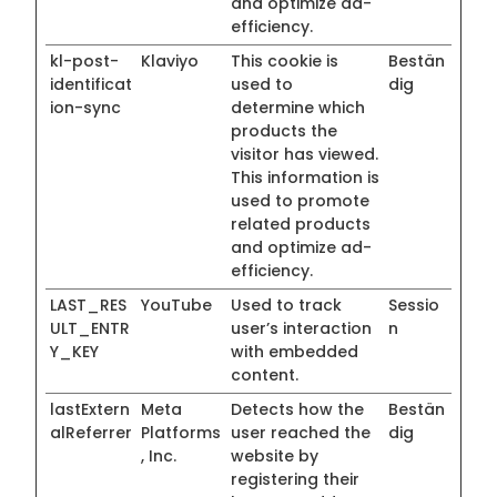
and optimize ad-
efficiency.
kl-post-
Klaviyo
This cookie is
Bestän
identificat
used to
dig
ion-sync
determine which
products the
visitor has viewed.
This information is
used to promote
related products
and optimize ad-
efficiency.
LAST_RES
YouTube
Used to track
Sessio
ULT_ENTR
user’s interaction
n
Y_KEY
with embedded
content.
lastExtern
Meta
Detects how the
Bestän
alReferrer
Platforms
user reached the
dig
, Inc.
website by
registering their