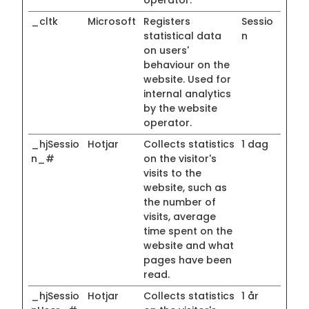
operator.
_cltk
Microsoft
Registers
Sessio
statistical data
n
on users'
behaviour on the
website. Used for
internal analytics
by the website
operator.
_hjSessio
Hotjar
Collects statistics
1 dag
n_#
on the visitor's
visits to the
website, such as
the number of
visits, average
time spent on the
website and what
pages have been
read.
_hjSessio
Hotjar
Collects statistics
1 år