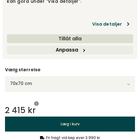
kan göra under "Visa detaljer".
Brunbejdset eg | Sort metal
2 560 kr
Visa detaljer
Sortbejdset ask | Sort metal
Tillåt alla
2 560 kr
Anpassa
Vælg størrelse
70x70 cm
2 415 kr
Læg i kurv
Fri fragt vid køp øver 3.990 kr