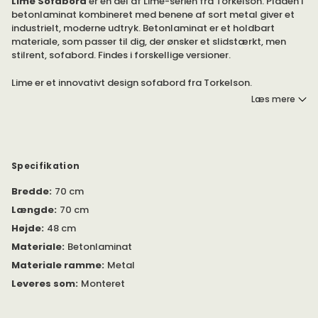
Lime Sofabord
er en del af Lime-serien fra Torkelson. Pladen i
betonlaminat kombineret med benene af sort metal giver et
industrielt, moderne udtryk. Betonlaminat er et holdbart
materiale, som passer til dig, der ønsker et slidstærkt, men
stilrent, sofabord. Findes i forskellige versioner.
Lime er et innovativt design sofabord fra Torkelson.
Sofabordet er en del af Lime-serien.
Læs mere
Rammen er lavet af sort metal. Bordpladen er tilgængelig i tre
finish: sort bejdset ask, brun bejdset eg og betonlaminat.
Vælg mellem to størrelser:
Specifikation
Bredde
:
70 cm
50x50 centimeter
70x70 centimeter
Længde
:
70 cm
Højde
:
48 cm
Du er velkommen til at fuldende dit sofabord med andre
møbler fra samme serie.
Materiale
:
Betonlaminat
Materiale ramme
:
Metal
Leveres som
:
Monteret