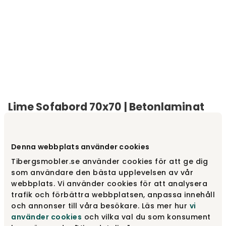
Lime Sofabord 70x70 | Betonlaminat
| Sort metal
Varemærke
:
Torkelson
Denna webbplats använder cookies
Tibergsmobler.se använder cookies för att ge dig
Vælg farve
Betonlaminat | Sort metal
som användare den bästa upplevelsen av vår
webbplats. Vi använder cookies för att analysera
trafik och förbättra webbplatsen, anpassa innehåll
Betonlaminat | Sort metal
2 415 kr
och annonser till våra besökare. Läs mer hur
vi
använder cookies
och vilka val du som konsument