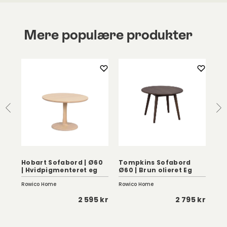
Mere populære produkter
To
Hobart Sofabord | Ø60
Tompkins Sofabord
Ø6
| Hvidpigmenteret eg
Ø60 | Brun olieret Eg
Eg
Rowico Home
Rowico Home
Row
5 kr
2 595 kr
2 795 kr