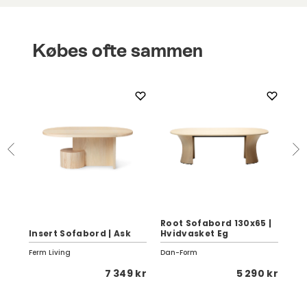
Købes ofte sammen
Root Sofabord 130x65 |
Iri
Insert Sofabord | Ask
Hvidvasket Eg
Me
Ferm Living
Dan-Form
Asp
0 kr
7 349 kr
5 290 kr