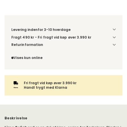
Levering indenfor 3-10 hverdage
Fragt 490 kr - Fri fragt vid køp øver 3.990 kr
Denne vare leveres til din dør/tomtgrænse. Inden levering
Returinformation
bliver du kontaktet med information om det forventede
Du har 14 dages fortrydelsesret fra den dag, du modtog din
leveringstidspunkt. Bestilles varen sammen med andre
ordre.
Vises kun online
produkter, sendes hele ordren samlet.
Fri fragt vid køp øver 3.990 kr
Handl trygt med Klarna
Beskrivelse