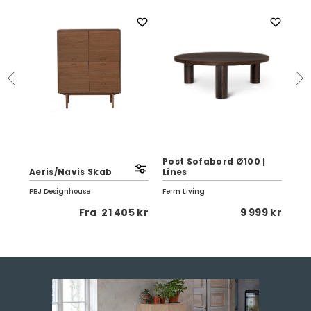
Post Sofabord Ø100 |
Aeris/Navis Skab
Lines
Am
PBJ Designhouse
Ferm Living
Kris
 kr
Fra
21 405 kr
9 999 kr