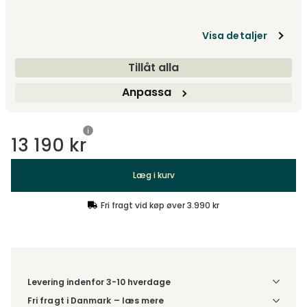
Spisebord 180x95 cm | Oliebehandlet Eg
11 430 kr
Visa detaljer
Tillåt alla
Tilvalg
Anpassa
Anbefalede tilvalg
13 190 kr
Læg i kurv
Fri fragt vid køp øver 3.990 kr
Levering indenfor 3-10 hverdage
Fri fragt i Danmark – læs mere