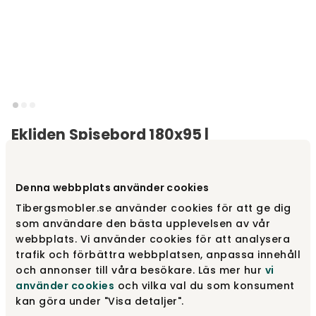
Ekliden Spisebord 180x95 |
Hvidolieret Eg
Varemærke
:
Torkelson
Denna webbplats använder cookies
Tibergsmobler.se använder cookies för att ge dig
Vælg farve
Spisebord 180x95 cm | Hvidolieret Eg
som användare den bästa upplevelsen av vår
webbplats. Vi använder cookies för att analysera
trafik och förbättra webbplatsen, anpassa innehåll
Spisebord 180x95 cm | Hvidolieret Eg
13 190 kr
och annonser till våra besökare. Läs mer hur
vi
använder cookies
och vilka val du som konsument
kan göra under "Visa detaljer".