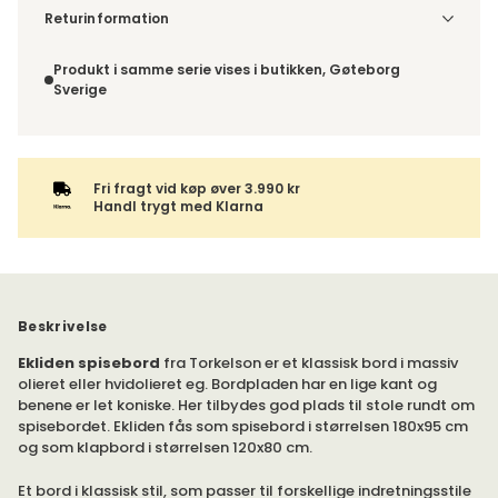
Denne vare leveres til din dør/tomtgrænse. Inden levering
Returinformation
bliver du kontaktet med information om det forventede
Du har 14 dages fortrydelsesret fra den dag, du modtog din
leveringstidspunkt. Bestilles varen sammen med andre
ordre.
Produkt i samme serie vises i butikken, Gøteborg
produkter, sendes hele ordren samlet.
Sverige
Fri fragt vid køp øver 3.990 kr
Handl trygt med Klarna
Beskrivelse
Ekliden spisebord
fra Torkelson er et klassisk bord i massiv
olieret eller hvidolieret eg. Bordpladen har en lige kant og
benene er let koniske. Her tilbydes god plads til stole rundt om
spisebordet. Ekliden fås som spisebord i størrelsen 180x95 cm
og som klapbord i størrelsen 120x80 cm.
Et bord i klassisk stil, som passer til forskellige indretningsstile