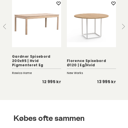
Gardner Spisebord
Gub
200x95 | Hvid
Florence Spisebord
Re
Pigmenteret Eg
Ø120 | Eg/Hvid
20
Rowico Home
New Works
Gub
 kr
12 995 kr
13 995 kr
Købes ofte sammen