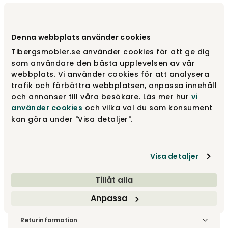
Fleet Spisebord 160 Hvidolieret eg |
Udstillet Ben
Denna webbplats använder cookies
Varemærke
:
Torkelson
Tibergsmobler.se använder cookies för att ge dig
som användare den bästa upplevelsen av vår
webbplats. Vi använder cookies för att analysera
trafik och förbättra webbplatsen, anpassa innehåll
7 765 kr
och annonser till våra besökare. Läs mer hur
vi
använder cookies
och vilka val du som konsument
Læg i kurv
kan göra under "Visa detaljer".
Fri fragt vid køp øver 3.990 kr
Visa detaljer
Tillåt alla
Levering indenfor 3-10 hverdage
Anpassa
Fri fragt i Danmark – læs mere
Denne vare leveres til din dør/tomtgrænse. Inden levering
Returinformation