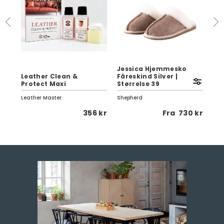
Jessica Hjemmesko
r
Leather Clean &
Fåreskind Silver |
Ve
Protect Maxi
Størrelse 39
70
Leather Master
Shepherd
Pap
 kr
356 kr
Fra
730 kr