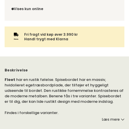
bliver du kontaktet med information om det forventede
Du har 14 dages fortrydelsesret fra den dag, du modtog din
leveringstidspunkt. Bestilles varen sammen med andre
ordre.
Vises kun online
produkter, sendes hele ordren samlet.
Fri fragt vid køp øver 3.990 kr
Handl trygt med Klarna
Beskrivelse
Fleet
har en rustik følelse. Spisebordet har en massiv,
hvidolieret egetræsbordplade, der tilføjer et hyggeligt
udseende til bordet. Den rustikke fornemmelse kontrasteres af
de moderne metalben. Benene fås i tre varianter. Spisebordet
er til dig, der kan lide rustikt design med moderne indslag.
Findes i forskellige varianter.
Læs mere
Fleet Spisebord er et spisebord i rustikt design. Bordpladen er