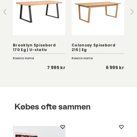
|
Brooklyn Spisebord
Colonsay Spisebord
Kla
170 Eg | U-stativ
215 | Eg
Ru
Rowico Home
Rowico Home
Kris
 kr
7 995 kr
6 995 kr
Købes ofte sammen