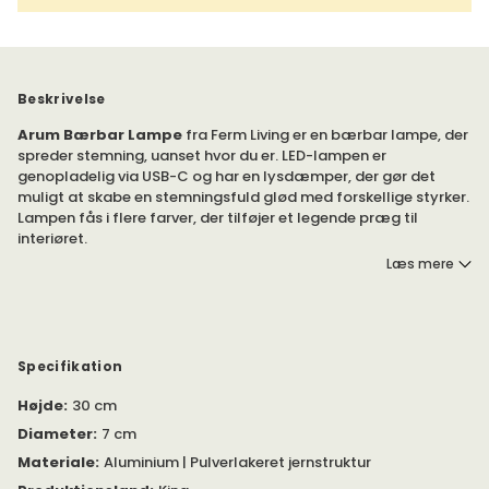
Beskrivelse
Arum Bærbar Lampe
fra Ferm Living er en bærbar lampe, der
spreder stemning, uanset hvor du er. LED-lampen er
genopladelig via USB-C og har en lysdæmper, der gør det
muligt at skabe en stemningsfuld glød med forskellige styrker.
Lampen fås i flere farver, der tilføjer et legende præg til
interiøret.
Læs mere
Arum er en bærbar LED-lampe, som kan oplades med USB-C.
Kabel medfølger. Adapter medfølger ikke. Lampen har en
indbygget dæmper, så du kan regulere lysstyrken i forskellige
trin.
Specifikation
Lampen er fremstillet af aluminium og pulverlakeret jern, som
Højde
:
30 cm
giver en glat overflade. Den er desuden holdbar.
Diameter
:
7 cm
Materiale
:
Aluminium | Pulverlakeret jernstruktur