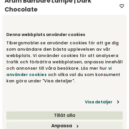
Arum Bærbare Lampe | Dark
Chocolate
Varemærke
:
Ferm Living
Denna webbplats använder cookies
Vælg farve
Dark Chocolate
Tibergsmobler.se använder cookies för att ge dig
som användare den bästa upplevelsen av vår
Dark Chocolate
1 399 kr
webbplats. Vi använder cookies för att analysera
trafik och förbättra webbplatsen, anpassa innehåll
och annonser till våra besökare. Läs mer hur
vi
använder cookies
och vilka val du som konsument
Tea Green
1 399 kr
kan göra under "Visa detaljer".
Visa detaljer
White
1 399 kr
Tillåt alla
Vis flere +7
Anpassa