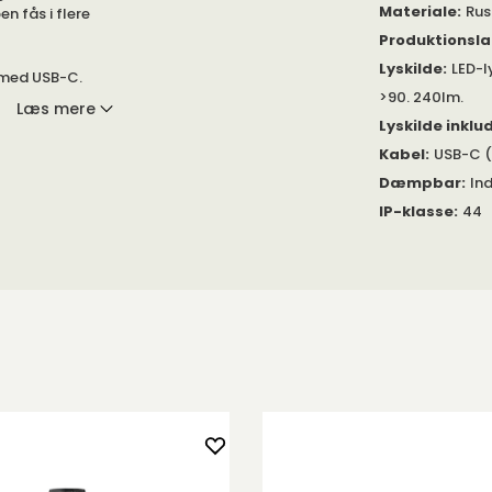
Materiale
:
Rus
n fås i flere
Produktionsl
Lyskilde
:
LED-l
 med USB-C.
>90. 240lm.
n har en
Læs mere
i forskellige
Lyskilde inklu
Kabel
:
USB-C (
et jern, som
Dæmpbar
:
In
IP-klasse
:
44