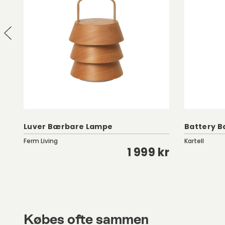
Luver Bærbare Lampe
Battery B
Ferm Living
Kartell
kr
1 999 kr
Købes ofte sammen