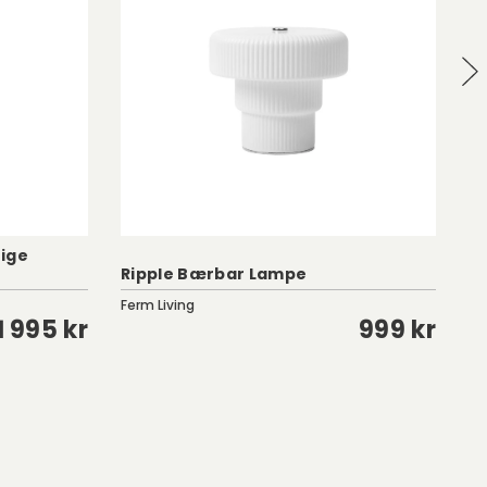
ige
Ki
Ripple Bærbar Lampe
B
Ferm Living
Ne
1 995 kr
999 kr