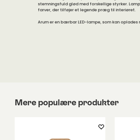
stemningsfuld glød med forskellige styrker. Lampe
farver, der tilføjer et legende præg til interiøret.
Arum er en bærbar LED-lampe, som kan oplades
Kabel medfølger. Adapter medfølger ikke. Lampe
indbygget dæmper, så du kan regulere lysstyrken 
trin.
Lampen er fremstillet af aluminium og pulverlaker
giver en glat overflade. Den er desuden holdbar.
Mere populære produkter