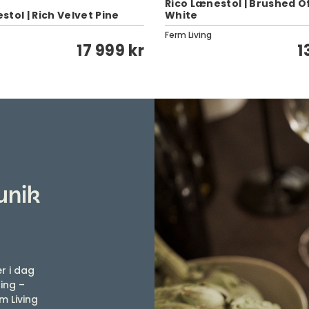
Rico Lænestol | Brushed O
tol | Rich Velvet Pine
White
Ferm Living
17 999 kr
1
unik
r i dag
ing –
m Living