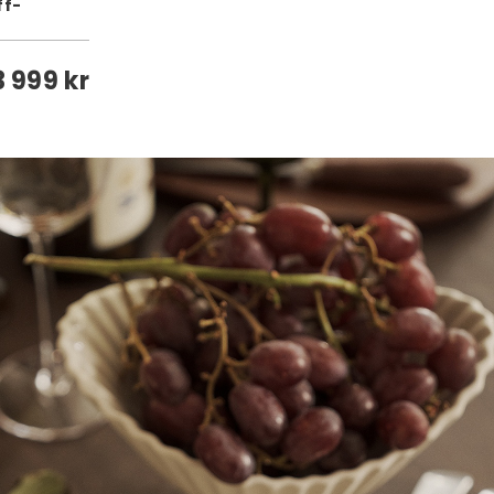
ff-
3 999 kr