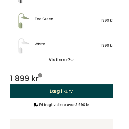
Tea Green
1 399 kr
White
1 399 kr
Vis flere +7
1 899 kr
Læg i kurv
Fri fragt vid køp øver 3.990 kr