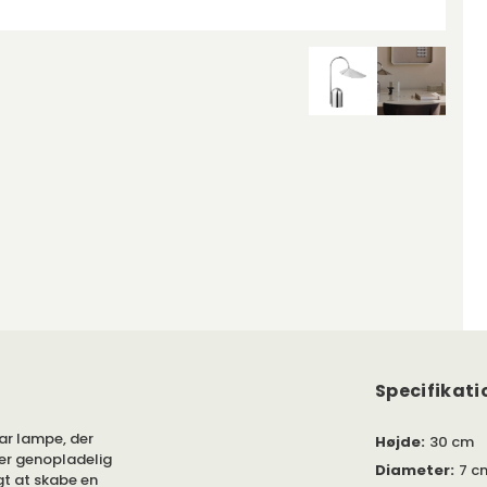
Specifikati
ar lampe, der
Højde
:
30 cm
 er genopladelig
Diameter
:
7 c
gt at skabe en