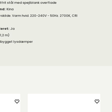
tfrit stål med spejlblank overflade
and
:
Kina
yskilde. Varm hvid. 220-240V - 50Hz. 2700K, CRI
deret
:
Ja
1,2 m)
dbygget lysdæmper