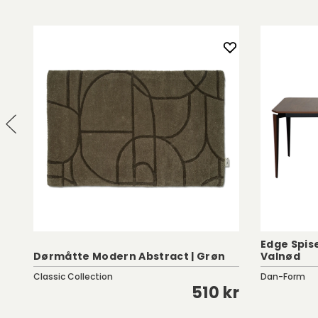
Edge Spis
Dørmåtte Modern Abstract | Grøn
Valnød
Classic Collection
Dan-Form
kr
510 kr