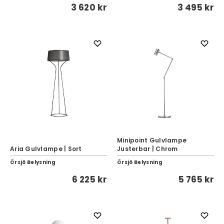
3 620 kr
3 495 kr
Minipoint Gulvlampe
Aria Gulvlampe | Sort
Justerbar | Chrom
Örsjö Belysning
Örsjö Belysning
6 225 kr
5 765 kr