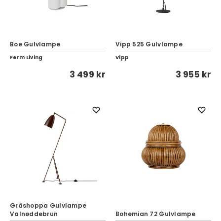
Boe Gulvlampe
Vipp 525 Gulvlampe
Ferm Living
Vipp
3 499 kr
3 955 kr
Gräshoppa Gulvlampe
Valnøddebrun
Bohemian 72 Gulvlampe