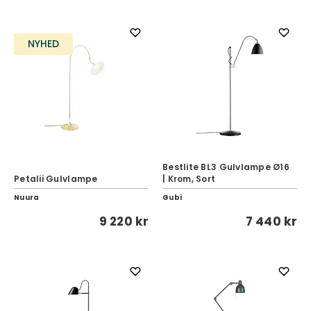
NYHED
Bestlite BL3 Gulvlampe Ø16
Petalii Gulvlampe
| Krom, Sort
Nuura
Gubi
9 220 kr
7 440 kr