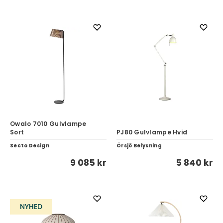
Owalo 7010 Gulvlampe
Sort
PJ80 Gulvlampe Hvid
Secto Design
Örsjö Belysning
9 085 kr
5 840 kr
NYHED