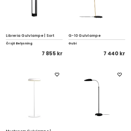
Libreria Gulvlampe | Sort
G-10 Gulvlampe
Örsjö Belysning
Gubi
7 855 kr
7 440 kr