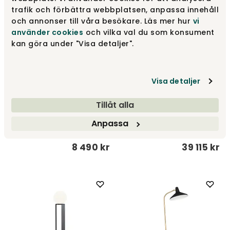
trafik och förbättra webbplatsen, anpassa innehåll
och annonser till våra besökare. Läs mer hur
vi
använder cookies
och vilka val du som konsument
kan göra under "Visa detaljer".
Visa detaljer
Tillåt alla
Skyline Gulvlampe Rå
Crazy Flamingo Bordlampe
Messing
Anpassa
Design by Us
Örsjö Belysning
8 490 kr
39 115 kr