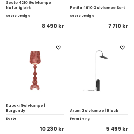
Secto 4210 Gulvlampe
Naturlig birk
Petite 4610 Gulvlampe Sort
Secto Design
Secto Design
8 490 kr
7 710 kr
Kabuki Gulvlampe |
Burgundy
Arum Gulvlampe | Black
Kartell
Ferm Living
10 230 kr
5 499 kr