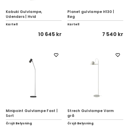
Kabuki Gulvlampe,
Planet gulvlampe H130 |
Udendørs | Hvid
Røg
Kartell
Kartell
10 645 kr
7 540 kr
Minipoint Gulvlampe Fast |
Strech Gulvlampe Varm
Sort
grå
Örsjö Belysning
Örsjö Belysning