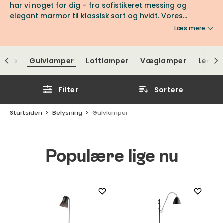
har vi noget for dig – fra sofistikeret messing og
elegant marmor til klassisk sort og hvidt. Vores
gulvlamper kommer fra velrenommerede leverandører
Læs mere
som Gubi, Örsjö, Secto Design og mange flere, hvilket
sikrer topkvalitet og design. Lad os hjælpe dig med at
finde den perfekte gulvlampe, der løfter indretningen
lampe
Gulvlamper
Loftlamper
Væglamper
Lednin
og skaber en unik atmosfære i dit hjem.
Filter
Sortere
Startsiden
Belysning
Gulvlamper
Populære lige nu