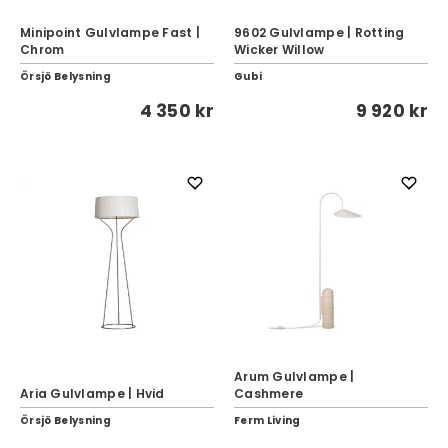
Minipoint Gulvlampe Fast |
9602 Gulvlampe | Rotting
Chrom
Wicker Willow
Örsjö Belysning
Gubi
4 350 kr
9 920 kr
Arum Gulvlampe |
Aria Gulvlampe | Hvid
Cashmere
Örsjö Belysning
Ferm Living