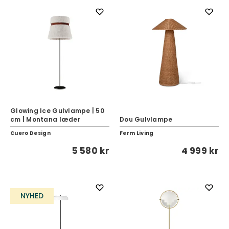
Glowing Ice Gulvlampe | 50
cm | Montana læder
Dou Gulvlampe
Cuero Design
Ferm Living
5 580 kr
4 999 kr
NYHED