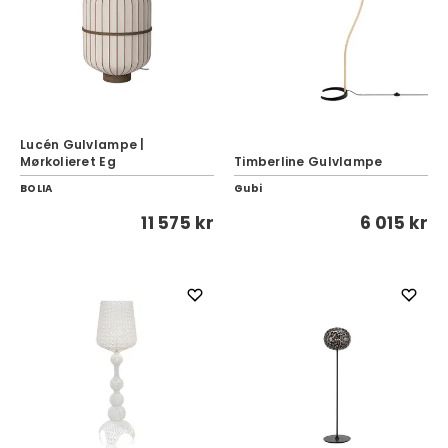
Lucén Gulvlampe |
Mørkolieret Eg
Timberline Gulvlampe
BOLIA
Gubi
11 575 kr
6 015 kr