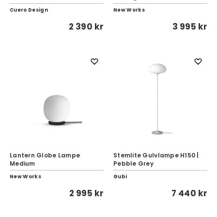
Cuero Design
New Works
2 390 kr
3 995 kr
Lantern Globe Lampe
Stemlite Gulvlampe H150 |
Medium
Pebble Grey
New Works
Gubi
2 995 kr
7 440 kr