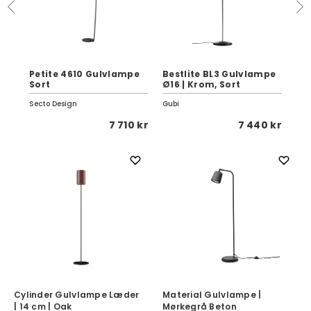
pe
Petite 4610 Gulvlampe
Bestlite BL3 Gulvlampe
Pe
Sort
Ø16 | Krom, Sort
So
Secto Design
Gubi
Sec
 kr
7 710 kr
7 440 kr
Cylinder Gulvlampe Læder
Material Gulvlampe |
| 14 cm | Oak
Mørkegrå Beton