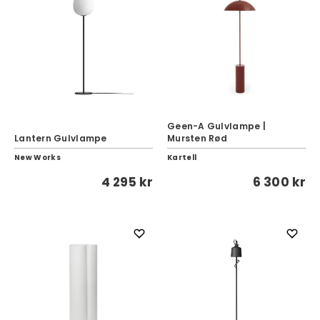
Geen-A Gulvlampe |
Lantern Gulvlampe
Mursten Rød
New Works
Kartell
4 295 kr
6 300 kr