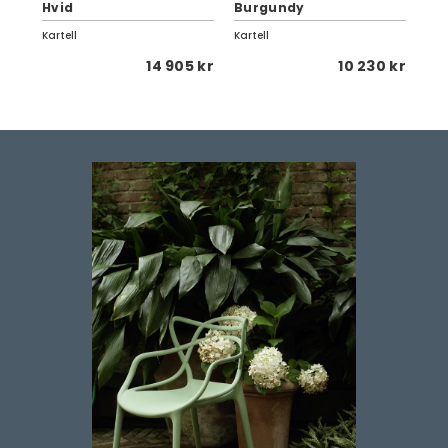
Hvid
Burgundy
Tru
Kartell
Kartell
Kart
5 kr
14 905 kr
10 230 kr