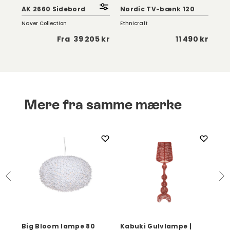
AK 2660 Sidebord
Nordic TV-bænk 120
She
Naver Collection
Ethnicraft
Fer
 kr
Fra
39 205 kr
11 490 kr
Mere fra samme mærke
Big Bloom lampe 80
Kabuki Gulvlampe |