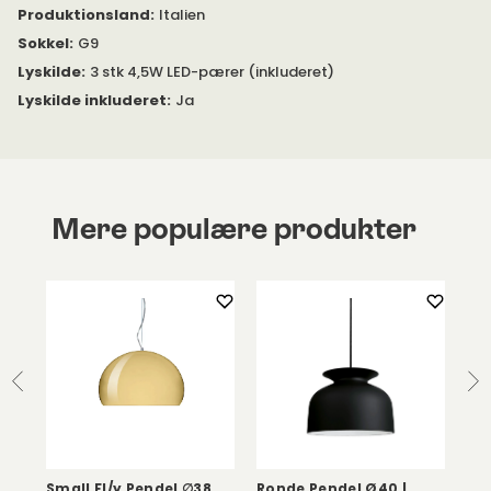
Produktionsland
:
Italien
Sokkel
:
G9
Lyskilde
:
3 stk 4,5W LED-pærer (inkluderet)
Lyskilde inkluderet
:
Ja
Mere populære produkter
Small Fl/y Pendel ∅38
Ronde Pendel Ø40 |
Ro