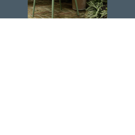
Kartell
Made in Milano
Kartell grundades i Italien redan 1949 av ingenjören
Giulio Castelli. Sedan dess har Kartell producerat
möbler som är kända för sin långvariga
funktionalitet och oomtvistade kvalitet. I dag ingår i
Kartells sortiment möbler som är designade av
storheter som Philippe Starck, Ron Arad, Vico
Magistretti och Patricia Urquiola, med flera. Njut av
stolar, lampor, bord med mera, såsom Louis Ghost,
Mademoiselle, Maui, Bourgie och Bloom.