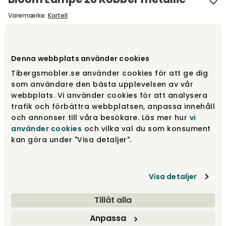
Varemærke
:
Kartell
Vælg farve
Kobber metal
Denna webbplats använder cookies
Tibergsmobler.se använder cookies för att ge dig
Kobber metal
4 255 kr
som användare den bästa upplevelsen av vår
webbplats. Vi använder cookies för att analysera
trafik och förbättra webbplatsen, anpassa innehåll
och annonser till våra besökare. Läs mer hur
vi
Mintgrøn
3 225 kr
använder cookies
och vilka val du som konsument
kan göra under "Visa detaljer".
Krystal
3 225 kr
Visa detaljer
Vis flere +5
Tillåt alla
Anpassa
4 255 kr