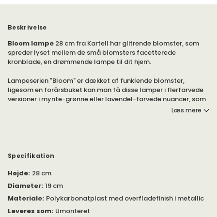
Beskrivelse
Bloom lampe
28 cm fra Kartell har glitrende blomster, som
spreder lyset mellem de små blomsters facetterede
kronblade, en drømmende lampe til dit hjem.
Lampeserien "Bloom" er dækket af funklende blomster,
ligesom en forårsbuket kan man få disse lamper i flerfarvede
versioner i mynte-grønne eller lavendel-farvede nuancer, som
alternativ til de helhvide eller klart transparente.
Læs mere
De små halogenpærer på lampens stel spreder lyset mellem
de små blomsters facetterede kronblade og skaber
effektfulde refleksioner. Blomsterne er af polykarbonatplast.
Specifikation
Højde
:
28 cm
Diameter
:
19 cm
Materiale
:
Polykarbonatplast med overfladefinish i metallic
Leveres som
:
Umonteret