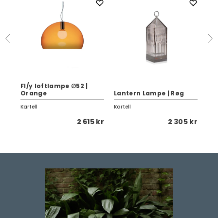
Fl/y loftlampe ∅52 |
Bl
Orange
Lantern Lampe | Røg
me
Kartell
Kartell
Kart
5 kr
2 615 kr
2 305 kr