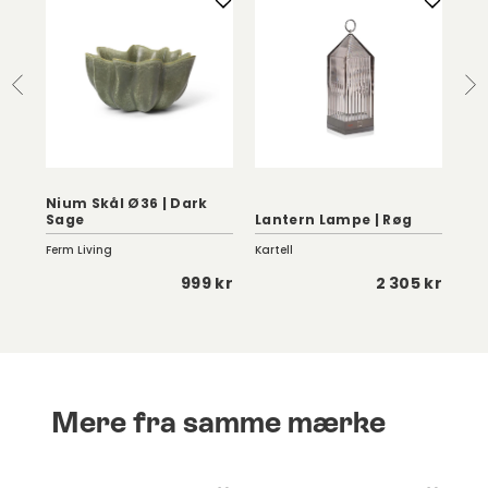
Nium Skål Ø36 | Dark
Ro
Sage
Lantern Lampe | Røg
2-
Ferm Living
Kartell
Cin
 kr
999 kr
2 305 kr
Mere fra samme mærke