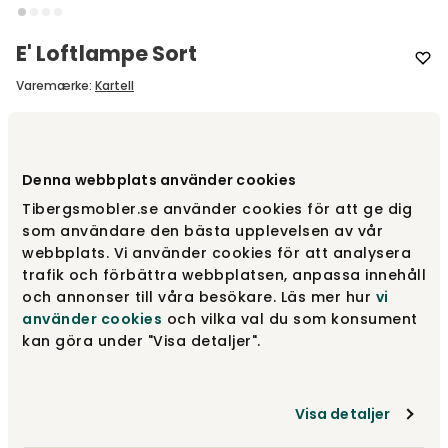
E' Loftlampe Sort
Varemærke
:
Kartell
Vælg farve
Sort
Denna webbplats använder cookies
Sort
920 kr
Tibergsmobler.se använder cookies för att ge dig
som användare den bästa upplevelsen av vår
webbplats. Vi använder cookies för att analysera
trafik och förbättra webbplatsen, anpassa innehåll
Rose
920 kr
och annonser till våra besökare. Läs mer hur
vi
använder cookies
och vilka val du som konsument
kan göra under "Visa detaljer".
Grøn
920 kr
Visa detaljer
Vis flere +4