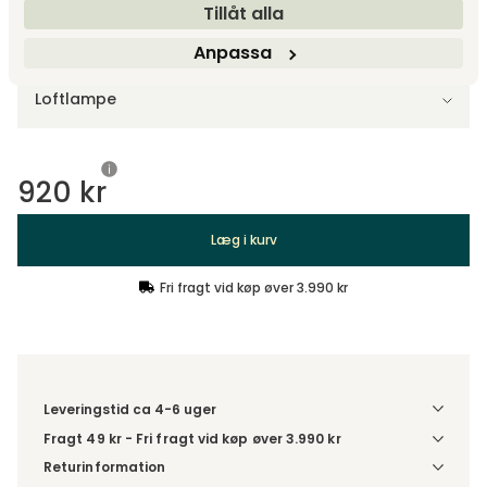
Tillåt alla
Vælg model
Anpassa
Loftlampe
920 kr
Læg i kurv
Fri fragt vid køp øver 3.990 kr
Leveringstid ca 4-6 uger
Fragt 49 kr - Fri fragt vid køp øver 3.990 kr
Denne vare sendes til et udleveringssted. Du vælger selv i
Returinformation
kassen, hvilket DHL- eller PostNord-udleveringssted du