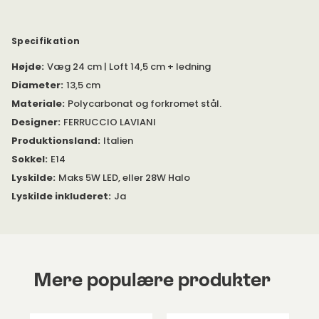
Beregnet til direkte montering.
Specifikation
Højde
:
Væg 24 cm | Loft 14,5 cm + ledning
Diameter
:
13,5 cm
Materiale
:
Polycarbonat og forkromet stål.
Designer
:
FERRUCCIO LAVIANI
Produktionsland
:
Italien
Sokkel
:
E14
Lyskilde
:
Maks 5W LED, eller 28W Halo
Lyskilde inkluderet
:
Ja
Mere populære produkter