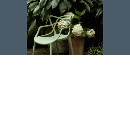
Kartell
Made in Milano
Kartell grundades i Italien redan 1949 av ingenjören
Giulio Castelli. Sedan dess har Kartell producerat