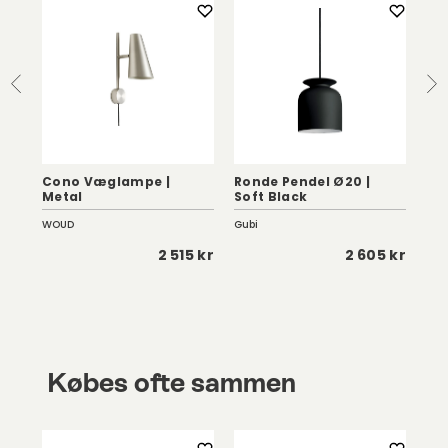
Cono Væglampe |
Ronde Pendel Ø20 |
Ro
id
Metal
Soft Black
Wh
WOUD
Gubi
Gub
 kr
2 515 kr
2 605 kr
Købes ofte sammen