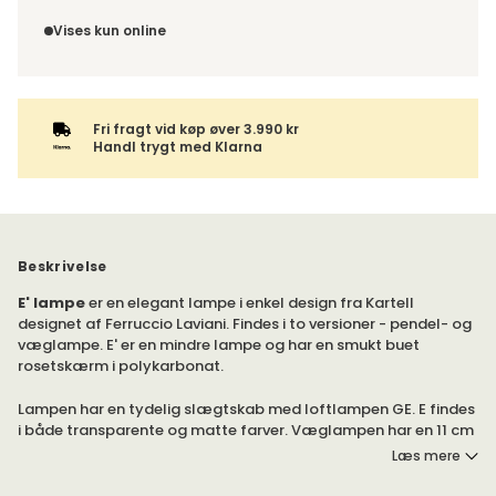
Da du bestiller produktet efter dine egne valg, er der ikke
ønsker at få din levering sendt til. For DHL kan pakken enten
fortrydelsesret.
Vises kun online
leveres til et udleveringssted eller direkte til din adresse –
du vælger selv ved adviseringen. Hvis varen bestilles
sammen med andre produkter, sendes hele ordren samlet
med samme leveringsmetode.
Fri fragt vid køp øver 3.990 kr
Handl trygt med Klarna
Beskrivelse
E' lampe
er en elegant lampe i enkel design fra Kartell
designet af Ferruccio Laviani. Findes i to versioner - pendel- og
væglampe. E' er en mindre lampe og har en smukt buet
rosetskærm i polykarbonat.
Lampen har en tydelig slægtskab med loftlampen GE. E findes
i både transparente og matte farver. Væglampen har en 11 cm
arm i krom, og loftpendlen har en kabel, der kan justeres fra 20
Læs mere
til 220 cm.