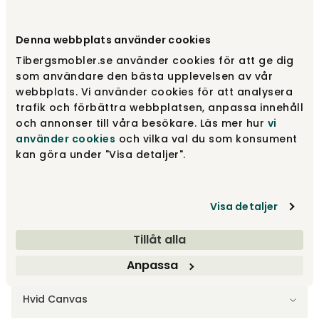
Vælg størrelse
Ø50 cm
Denna webbplats använder cookies
Tibergsmobler.se använder cookies för att ge dig
Ø50 cm
3 795 kr
som användare den bästa upplevelsen av vår
webbplats. Vi använder cookies för att analysera
trafik och förbättra webbplatsen, anpassa innehåll
och annonser till våra besökare. Läs mer hur
vi
Ø70 cm
5 495 kr
använder cookies
och vilka val du som konsument
kan göra under "Visa detaljer".
Ø90 cm
7 495 kr
Visa detaljer
Tillåt alla
Anpassa
Vælg størrelse
Hvid Canvas