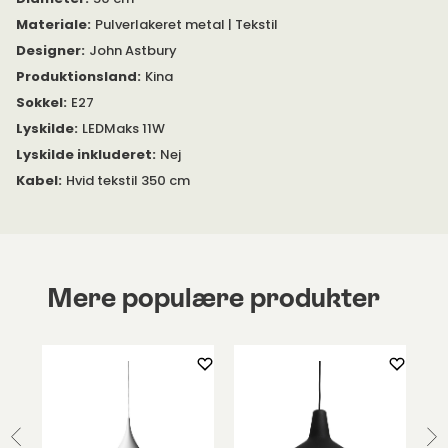
Materiale
:
Pulverlakeret metal | Tekstil
Placer Margin loftlampe over et spisebord eller sofabord.
Hvorfor ikke bruge den som belysning i entreen eller
Designer
:
John Astbury
soveværelset? En smuk lampe finder altid en naturlig plads i
Produktionsland
:
Kina
hjemmet.
Sokkel
:
E27
Se vedhæftet
PDF
under 'Specifikation' for mere information
Lyskilde
:
LEDMaks 11W
om produktet.
Lyskilde inkluderet
:
Nej
Kabel
:
Hvid tekstil 350 cm
I samme serie tilbydes også Margin som bordlampe og
gulvlampe.
Mere populære produkter