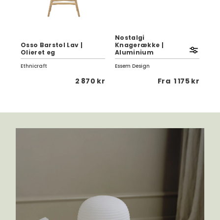
Nostalgi
00
Osso Barstol Lav |
Knagerække |
Pro
Olieret eg
Aluminium
Va
Ethnicraft
Essem Design
Dan
 kr
2 870 kr
Fra
1 175 kr