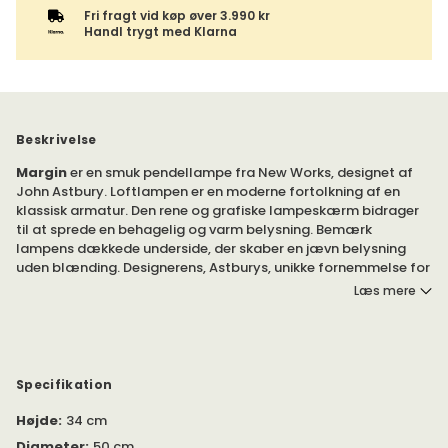
Fri fragt vid køp øver 3.990 kr
Handl trygt med Klarna
Beskrivelse
Margin
er en smuk pendellampe fra New Works, designet af
John Astbury. Loftlampen er en moderne fortolkning af en
klassisk armatur. Den rene og grafiske lampeskærm bidrager
til at sprede en behagelig og varm belysning. Bemærk
lampens dækkede underside, der skaber en jævn belysning
uden blænding. Designerens, Astburys, unikke fornemmelse for
proportioner og detaljer gør pendellampen til et naturligt valg
Læs mere
i hjemmet.
Pendlen Margin tilbydes i forskellige størrelser. Hvilken
størrelse passer dig?
Specifikation
Margin pendellampe er blevet en sand favorit i mange
Højde
:
34 cm
skandinaviske hjem. Den beige tekstil, der udgør lampens
skærm, bidrager til et dæmpet og stilfuldt element i hjemmet.
Diameter
:
50 cm