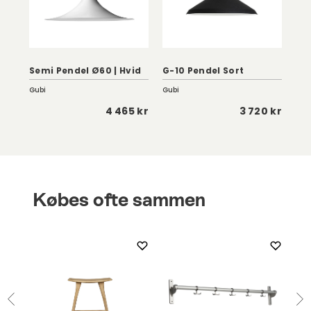
Semi Pendel Ø60 | Hvid
G-10 Pendel Sort
Lu
Gubi
Gubi
WO
 kr
4 465 kr
3 720 kr
Købes ofte sammen