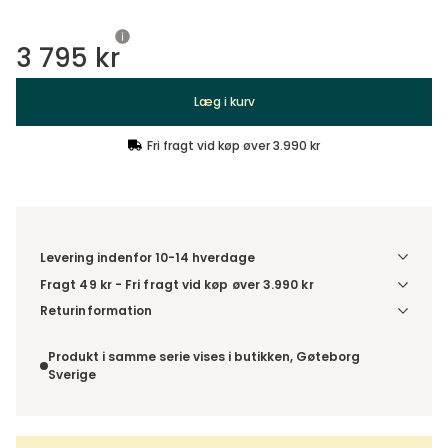
3 795 kr
Læg i kurv
Fri fragt vid køp øver 3.990 kr
Levering indenfor 10-14 hverdage
Fragt 49 kr - Fri fragt vid køp øver 3.990 kr
Denne vare sendes til et udleveringssted. Du vælger selv i
Returinformation
kassen, hvilket DHL- eller PostNord-udleveringssted du
Du har 14 dages fortrydelsesret fra den dag, du modtog din
ønsker at få din levering sendt til. For DHL kan pakken enten
ordre.
Produkt i samme serie vises i butikken, Gøteborg
leveres til et udleveringssted eller direkte til din adresse –
Sverige
du vælger selv ved adviseringen. Hvis varen bestilles
sammen med andre produkter, sendes hele ordren samlet
med samme leveringsmetode.