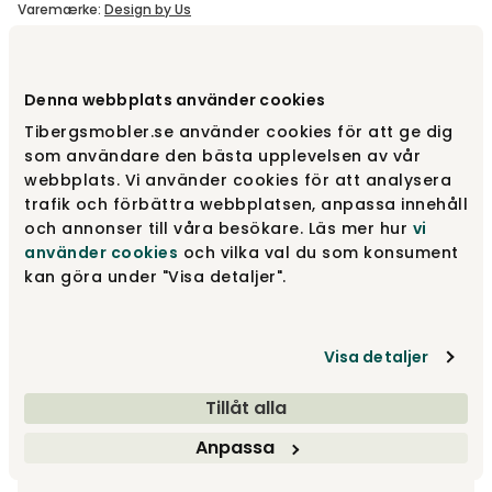
Varemærke
:
Design by Us
Vælg udførelse
Clear
Denna webbplats använder cookies
Tibergsmobler.se använder cookies för att ge dig
Clear
2 790 kr
som användare den bästa upplevelsen av vår
webbplats. Vi använder cookies för att analysera
trafik och förbättra webbplatsen, anpassa innehåll
och annonser till våra besökare. Läs mer hur
vi
Rose
2 790 kr
använder cookies
och vilka val du som konsument
kan göra under "Visa detaljer".
Smoked
2 790 kr
Visa detaljer
Tillåt alla
Tilvalg
Anpassa
Anbefalede tilvalg