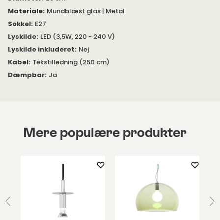
Materiale
:
Mundblæst glas | Metal
Sokkel
:
E27
Lyskilde
:
LED (3,5W, 220 - 240 V)
Lyskilde inkluderet
:
Nej
Kabel
:
Tekstilledning (250 cm)
Dæmpbar
:
Ja
Mere populære produkter