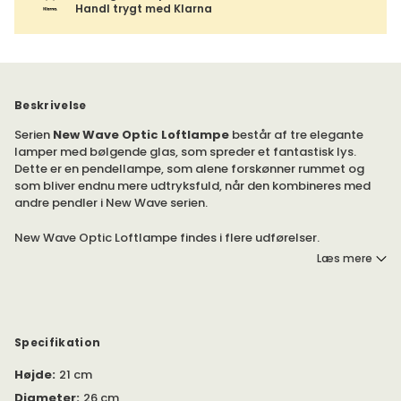
Handl trygt med Klarna
Beskrivelse
Serien
New Wave Optic Loftlampe
består af tre elegante
lamper med bølgende glas, som spreder et fantastisk lys.
Dette er en pendellampe, som alene forskønner rummet og
som bliver endnu mere udtryksfuld, når den kombineres med
andre pendler i New Wave serien.
New Wave Optic Loftlampe findes i flere udførelser.
Læs mere
Selvom bølger ofte forbindes med strande, sand og havvand,
vækker de så meget mere i os.
New Wave Optic Loftlampe er fremstillet i røgfarvet eller klart
Specifikation
glas med et smukt bølgende udtryk, og lampen kombineres
Højde
:
21 cm
med en tekstilbeklædt ledning og en rund sort loftkop, som
giver en stilren og gennemtænkt helhed.
Diameter
:
26 cm