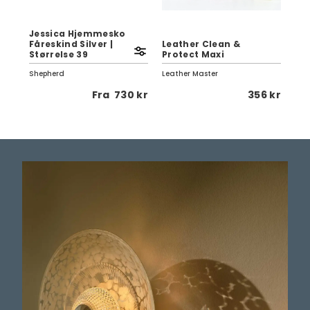
Jessica Hjemmesko
Fåreskind Silver |
Leather Clean &
Ve
Størrelse 39
Protect Maxi
70
Shepherd
Leather Master
Pap
 kr
Fra
730 kr
356 kr