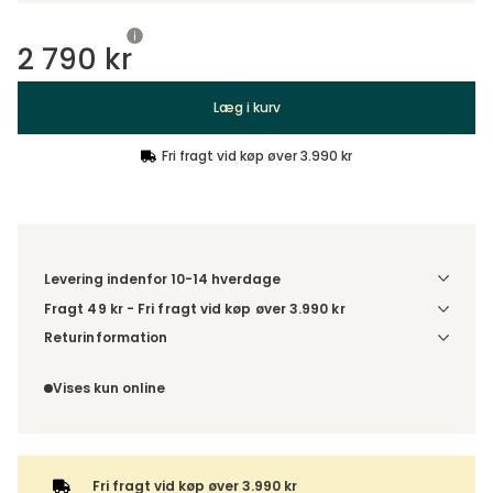
2 790 kr
Læg i kurv
Fri fragt vid køp øver 3.990 kr
Levering indenfor 10-14 hverdage
Fragt 49 kr - Fri fragt vid køp øver 3.990 kr
Denne vare sendes til et udleveringssted. Du vælger selv i
Returinformation
kassen, hvilket DHL- eller PostNord-udleveringssted du
Du har 14 dages fortrydelsesret fra den dag, du modtog din
ønsker at få din levering sendt til. For DHL kan pakken enten
ordre.
Vises kun online
leveres til et udleveringssted eller direkte til din adresse –
du vælger selv ved adviseringen. Hvis varen bestilles
sammen med andre produkter, sendes hele ordren samlet
med samme leveringsmetode.
Fri fragt vid køp øver 3.990 kr