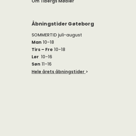
Om Tibergs Møbler
Åbningstider Gøteborg
SOMMERTID juli-august
Man
10–18
Tirs – Fre
10–18
Lør
10–16
Søn
11–16
Hele årets åbningstider
>