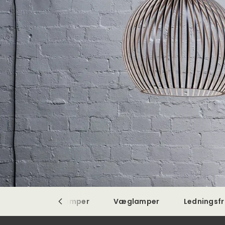
amper
Loftlamper
Væglamper
Ledningsfr