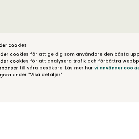
der cookies
der cookies för att ge dig som användare den bästa upp
der cookies för att analysera trafik och förbättra webbp
nonser till våra besökare. Läs mer hur
vi använder cooki
öra under "Visa detaljer".
COPYRIGHT © TIBERGS MØBLER ® 2012-2026