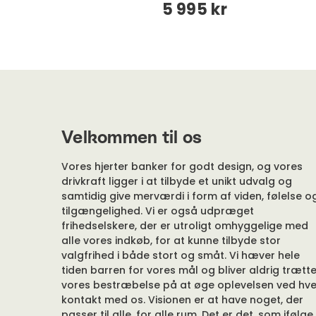
5 995 kr
Velkommen til os
Vores hjerter banker for godt design, og vores
drivkraft ligger i at tilbyde et unikt udvalg og
samtidig give merværdi i form af viden, følelse o
tilgængelighed. Vi er også udpræget
frihedselskere, der er utroligt omhyggelige med
alle vores indkøb, for at kunne tilbyde stor
valgfrihed i både stort og småt. Vi hæver hele
tiden barren for vores mål og bliver aldrig trætte
vores bestræbelse på at øge oplevelsen ved hve
kontakt med os. Visionen er at have noget, der
passer til alle, for alle rum. Det er det, som ifølge