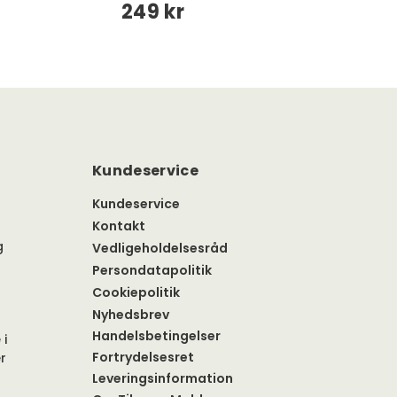
249 kr
Kundeservice
Kundeservice
Kontakt
g
Vedligeholdelsesråd
Persondatapolitik
Cookiepolitik
Nyhedsbrev
Handelsbetingelser
 i
Fortrydelsesret
r
Leveringsinformation