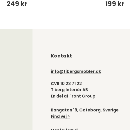
249 kr
199 kr
Kontakt
info@tibergsmobler.dk
CVR 10 23 71 22
Tiberg Interiör AB
En del af
Front Group
Bangatan 19, Gøteborg, Sverige
Find vej >