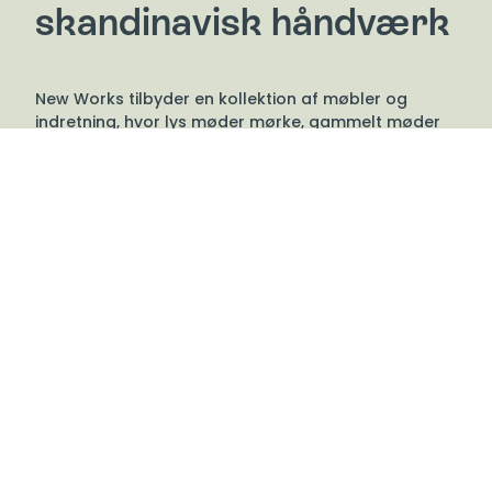
skandinavisk håndværk
New Works tilbyder en kollektion af møbler og
indretning, hvor lys møder mørke, gammelt møder
nyt, og design møder kunst. Brandet kombinerer en
hyldest til skandinavisk håndværks historie med
nutidens moderne former.
De samarbejder med en international gruppe
velkendte designere og kunstnere, der deler deres
fascination for ærlige materialer og skulpturelle
former. New Works har en gennemgående fokus på
naturlighed og håndværk med en eksperimentel
følelse, der udtrykker sig i deres produkter.