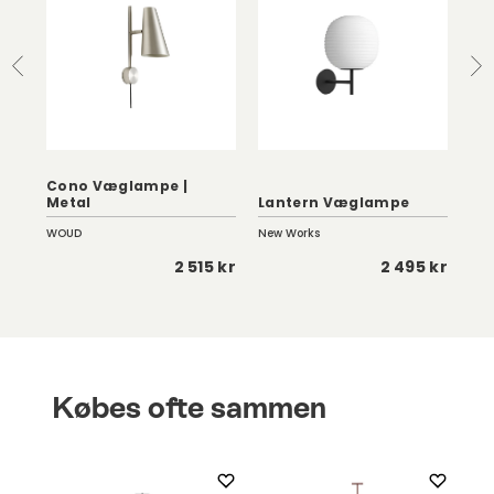
Cono Væglampe |
Ma
Metal
Lantern Væglampe
Bl
WOUD
New Works
New
 kr
2 515 kr
2 495 kr
Købes ofte sammen