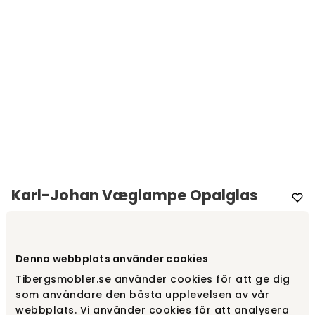
Karl-Johan Væglampe Opalglas
Varemærke
:
New Works
Vælg farve
Opalglas | Røget eg
Denna webbplats använder cookies
Tibergsmobler.se använder cookies för att ge dig
som användare den bästa upplevelsen av vår
Opalglas | Røget eg
2 295 kr
webbplats. Vi använder cookies för att analysera