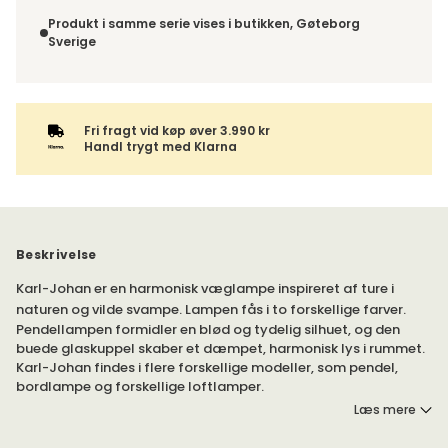
Du har 14 dages fortrydelsesret fra den dag, du modtog din
ønsker at få din levering sendt til. For DHL kan pakken enten
ordre.
Produkt i samme serie vises i butikken, Gøteborg
leveres til et udleveringssted eller direkte til din adresse –
Sverige
du vælger selv ved adviseringen. Hvis varen bestilles
sammen med andre produkter, sendes hele ordren samlet
med samme leveringsmetode.
Fri fragt vid køp øver 3.990 kr
Handl trygt med Klarna
Beskrivelse
Karl-Johan er en harmonisk væglampe inspireret af ture i
naturen og vilde svampe. Lampen fås i to forskellige farver.
Pendellampen formidler en blød og tydelig silhuet, og den
buede glaskuppel skaber et dæmpet, harmonisk lys i rummet.
Karl-Johan findes i flere forskellige modeller, som pendel,
bordlampe og forskellige loftlamper.
Læs mere
Lampen passer på mange forskellige steder i hjemmet, som
eksempelvis på væggen i køkkenet eller gangen.