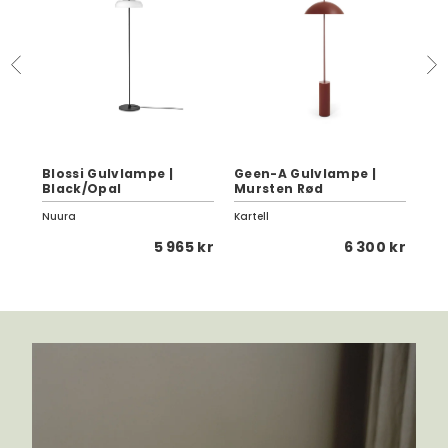
Blossi Gulvlampe |
Geen-A Gulvlampe |
St
Black/Opal
Mursten Rød
Sm
Nuura
Kartell
Eng
0 kr
5 965 kr
6 300 kr