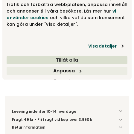
trafik och förbättra webbplatsen, anpassa innehåll
och annonser till våra besökare. Läs mer hur
vi
använder cookies
och vilka val du som konsument
Røget glas | Sort eg
2 495 kr
kan göra under "Visa detaljer".
Visa detaljer
2 295 kr
Tillåt alla
Læg i kurv
Anpassa
Fri fragt vid køp øver 3.990 kr
Levering indenfor 10-14 hverdage
Fragt 49 kr - Fri fragt vid køp øver 3.990 kr
Denne vare sendes til et udleveringssted. Du vælger selv i
Returinformation
kassen, hvilket DHL- eller PostNord-udleveringssted du