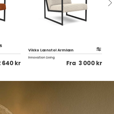
95
Vikko Lænstol Armlæn
R
Innovation Living
Li
2 640 kr
Fra
3 000 kr