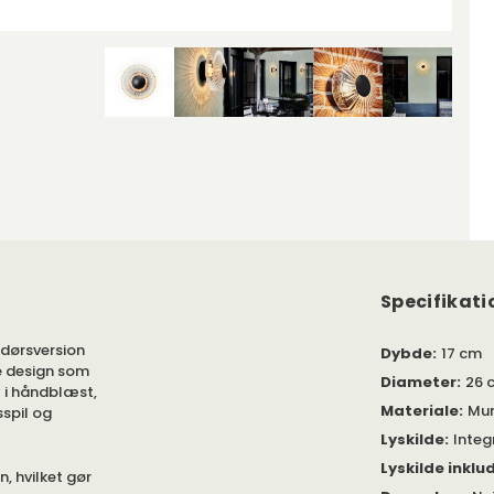
Specifikati
ndørsversion
Dybde
:
17 cm
e design som
Diameter
:
26 
t i håndblæst,
Materiale
:
Mun
spil og
Lyskilde
:
Integ
Lyskilde inklu
, hvilket gør