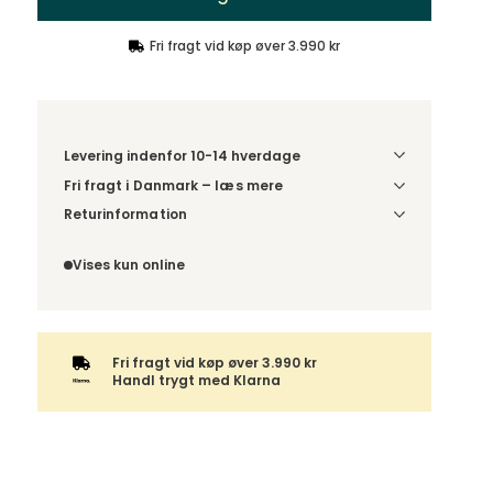
Fri fragt vid køp øver 3.990 kr
Levering indenfor 10-14 hverdage
Fri fragt i Danmark – læs mere
Denne vare sendes til et udleveringssted. Du
Returinformation
vælger selv i kassen, hvilket DHL- eller PostNord-
Du har 14 dages fortrydelsesret fra den dag, du
udleveringssted du ønsker at få din levering
modtog din ordre.
Vises kun online
sendt til. For DHL kan pakken enten leveres til et
udleveringssted eller direkte til din adresse – du
vælger selv ved adviseringen. Hvis varen bestilles
sammen med andre produkter, sendes hele
ordren samlet med samme leveringsmetode.
Fri fragt vid køp øver 3.990 kr
Handl trygt med Klarna