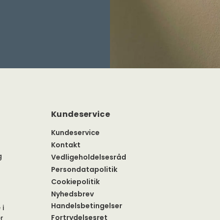
Kundeservice
Kundeservice
Kontakt
g
Vedligeholdelsesråd
Persondatapolitik
Cookiepolitik
Nyhedsbrev
Handelsbetingelser
 i
Fortrydelsesret
r