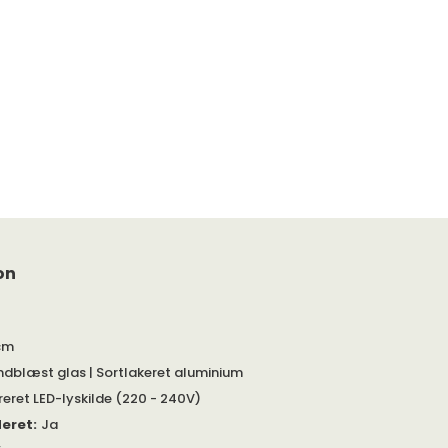
on
cm
dblæst glas | Sortlakeret aluminium
reret LED-lyskilde (220 - 240V)
deret
:
Ja