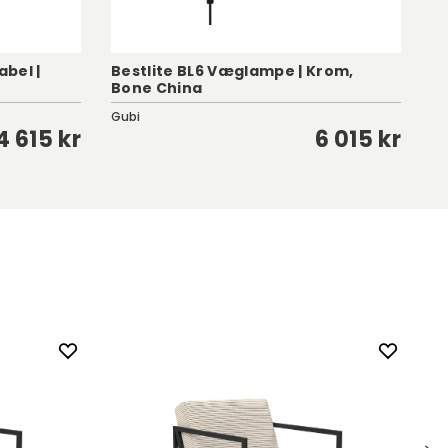
bel |
Bestlite BL6 Væglampe | Krom,
Bone China
Be
Gubi
Gu
4 615 kr
6 015 kr