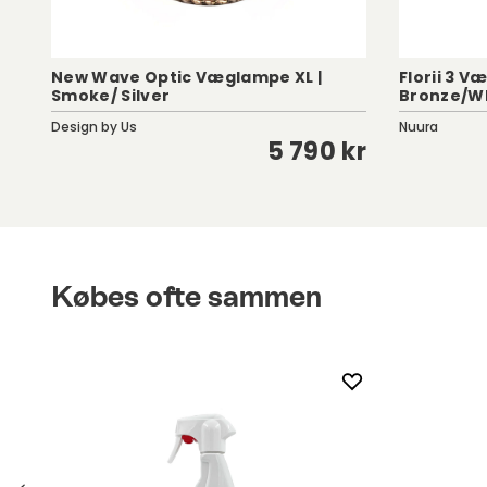
New Wave Optic Væglampe XL |
Florii 3 V
Smoke/ Silver
Bronze/W
Design by Us
Nuura
kr
5 790 kr
Købes ofte sammen