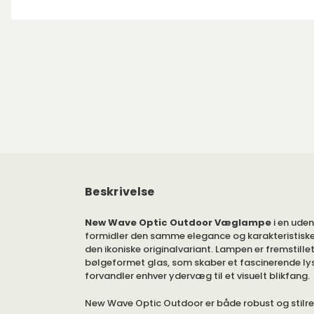
Beskrivelse
New Wave Optic Outdoor Væglampe
i en ude
formidler den samme elegance og karakteristisk
den ikoniske originalvariant. Lampen er fremstille
bølgeformet glas, som skaber et fascinerende lys
forvandler enhver ydervæg til et visuelt blikfang.
New Wave Optic Outdoor er både robust og stilren