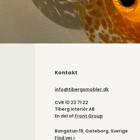
Kontakt
info@tibergsmobler.dk
CVR 10 23 71 22
Tiberg Interiör AB
En del af
Front Group
Bangatan 19, Gøteborg, Sverige
Find vej >