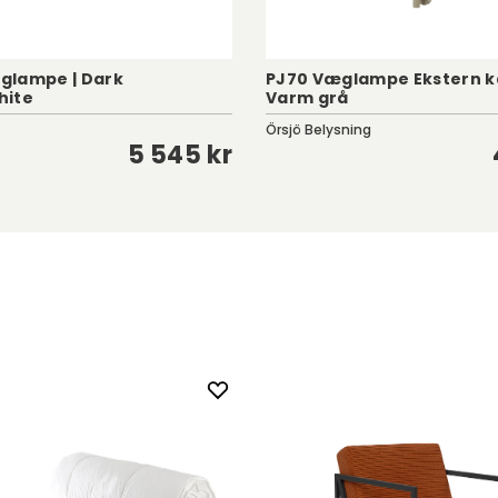
æglampe | Dark
PJ70 Væglampe Ekstern ka
hite
Varm grå
Örsjö Belysning
5 545 kr