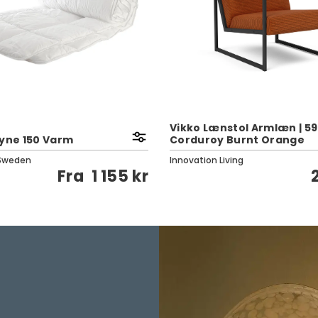
Vikko Lænstol Armlæn | 5
Dyne 150 Varm
Corduroy Burnt Orange
Sweden
Innovation Living
Fra
1 155 kr