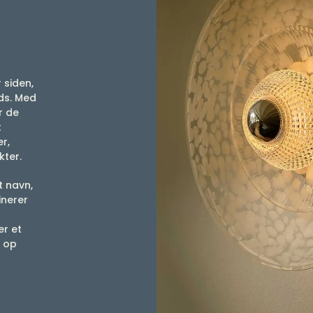
 siden,
ads. Med
r de
t
r,
kter.
t navn,
inerer
t
er et
r op