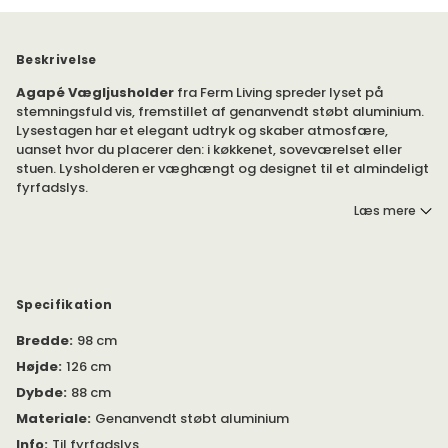
Beskrivelse
Agapé Vægljusholder
fra Ferm Living spreder lyset på
stemningsfuld vis, fremstillet af genanvendt støbt aluminium.
Lysestagen har et elegant udtryk og skaber atmosfære,
uanset hvor du placerer den: i køkkenet, soveværelset eller
stuen. Lysholderen er væghængt og designet til et almindeligt
fyrfadslys.
Læs mere
Findes i flere modeller.
Agapé fra Ferm Living har et elegant, væghængt design og
findes i flere modeller: som lysholder og lysestage.
Lysholderen er fremstillet til fyrfadslys, mens lysestagen er
Specifikation
skabt til stearinlys med en maksimal højde på 20 centimeter
Bredde
:
98 cm
og en maksimal diameter på 2,2 centimeter.
Højde
:
126 cm
Plejeanvisninger: Aftørres med en fugtig klud. Brug ikke
Dybde
:
88 cm
abrasive overflader eller kemikalier til rengøring.
Materiale
:
Genanvendt støbt aluminium
Bemærk! Sørg for at slukke lyset, før det når kanten af
Info
:
Til fyrfadslys