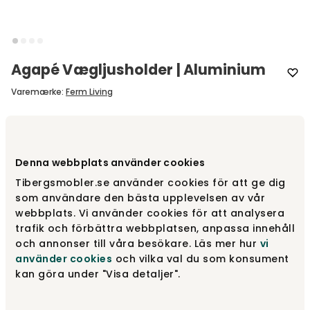
Agapé Vægljusholder | Aluminium
Varemærke
:
Ferm Living
Vælg model
Lysholder til fyrfadslys
Denna webbplats använder cookies
Lysholder til fyrfadslys
279 kr
Få på lager
Tibergsmobler.se använder cookies för att ge dig
som användare den bästa upplevelsen av vår
webbplats. Vi använder cookies för att analysera
trafik och förbättra webbplatsen, anpassa innehåll
Lysestage til kronelys
449 kr
och annonser till våra besökare. Läs mer hur
vi
använder cookies
och vilka val du som konsument
kan göra under "Visa detaljer".
279 kr