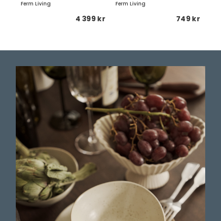
Ferm Living
Ferm Living
Fer
 kr
4 399 kr
749 kr