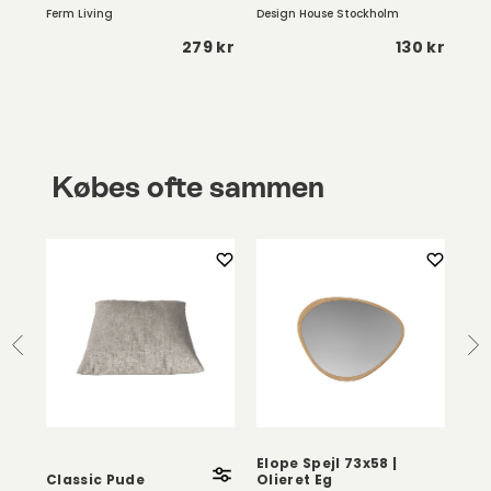
Ferm Living
Design House Stockholm
Des
 kr
279 kr
130 kr
Købes ofte sammen
 /
Elope Spejl 73x58 |
Ric
Classic Pude
Olieret Eg
So