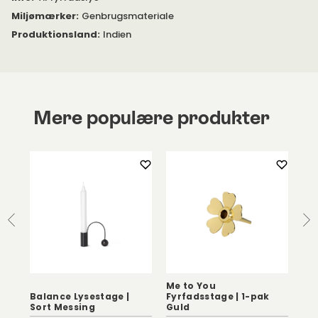
lysholderen eller lysestagen. Efterlad aldrig et tændt lys uden
Miljømærker
:
Genbrugsmateriale
opsyn.
Produktionsland
:
Indien
Mere populære produkter
Me to You
Balance Lysestage |
Fyrfadsstage | 1-pak
She
Sort Messing
Guld
Nik