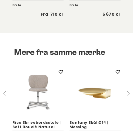
BOLIA
BOLIA
Fer
 kr
Fra
710 kr
5 670 kr
Mere fra samme mærke
Rico Skrivebordsstole |
Santany Skål Ø14 |
Ca
Soft Bouclé Natural
Messing
pak