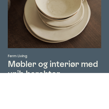
Ferm Living
Møbler og interiør med
unik karakter
Designbrandet Ferm Living blev grundlagt i 2006 og
er i dag meget mere end blot et brand for møbler
og indretning – det er et udtryk for et liv, hvor
kontraster mødes. Ferm Living forstår vigtigheden