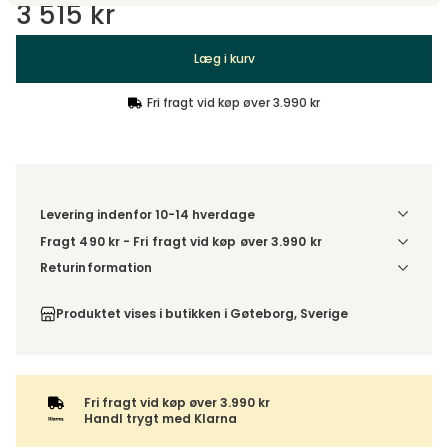
3 515 kr
Læg i kurv
Fri fragt vid køp øver 3.990 kr
Levering indenfor 10-14 hverdage
Fragt 490 kr - Fri fragt vid køp øver 3.990 kr
Denne vare leveres til din dør/tomtgrænse. Inden levering
Returinformation
bliver du kontaktet med information om det forventede
Du har 14 dages fortrydelsesret fra den dag, du modtog din
leveringstidspunkt. Bestilles varen sammen med andre
ordre.
Produktet vises i butikken i Gøteborg, Sverige
produkter, sendes hele ordren samlet.
Fri fragt vid køp øver 3.990 kr
Handl trygt med Klarna