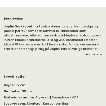
Beskrivelse
Joplin Sækkepuf
fra Rowico Home har et stilrent design og
passer perfekt som fodskammel til lænestolen, som
aflastningsbord eller som en ekstra siddeplads i sofagruppen.
Puffen findes i størrelserne Ø70 og Ø90 centimeter i stoffet
Alice #01 Lys beige med kort leveringstid. For dig der ønsker at
sætte et personligt præg på Joplin, kan du vælge blandt et
bredt udvalg af stoffer fra Rowico Home med længere
Læs mere
leveringstid.
Puffen fås i størrelserne Ø70 og Ø90 cm. Benene er lavet af
plast og er ikke justerbare.
Specifikation
Benhøjde: 2,5 cm
Højde
:
37 cm
Bentykkelse: Ø4,5 cm
Diameter
:
90 cm
Materiale ramme
:
Plywood | Spånplade | MDF
Specifikation for stoffet Alice #01 Lysbeige:
Leveres som
:
Monteret. Kun bensamling