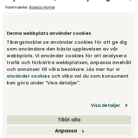
Varemærke
:
Rowico Home
Vælg størrelse
Ø90 cm
Denna webbplats använder cookies
Tibergsmobler.se använder cookies för att ge dig
Ø90 cm
3 515 kr
som användare den bästa upplevelsen av vår
webbplats. Vi använder cookies för att analysera
trafik och förbättra webbplatsen, anpassa innehåll
och annonser till våra besökare. Läs mer hur
vi
Ø70 cm
2 565 kr
använder cookies
och vilka val du som konsument
kan göra under "Visa detaljer".
Vælg stof
Visa detaljer
Alice 01 Lys beige
Tillåt alla
Anpassa