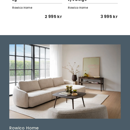
Rowico Home
Rowico Home
Row
 kr
2 995 kr
3 995 kr
Rowico Home