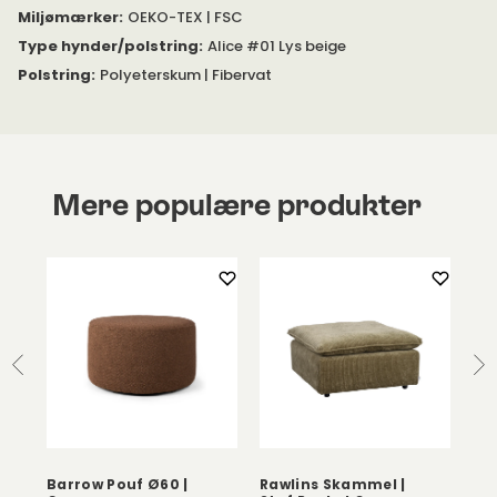
Miljømærker
:
OEKO-TEX | FSC
Type hynder/polstring
:
Alice #01 Lys beige
Polstring
:
Polyeterskum | Fibervat
Mere populære produkter
Barrow Pouf Ø60 |
Rawlins Skammel |