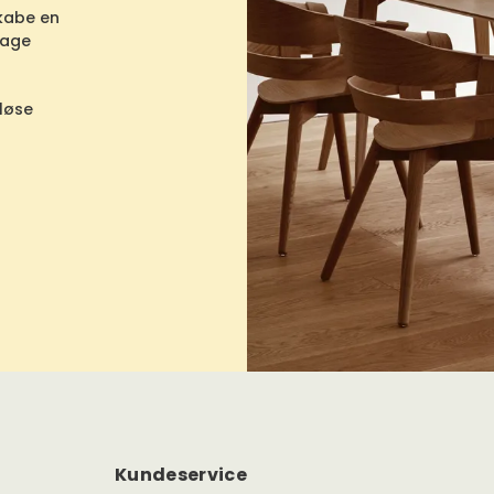
skabe en
rage
dløse
Kundeservice