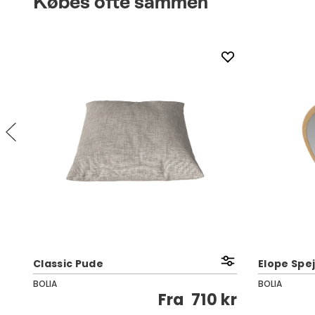
Købes ofte sammen
Classic Pude
Elope Spej
BOLIA
BOLIA
kr
Fra
710 kr