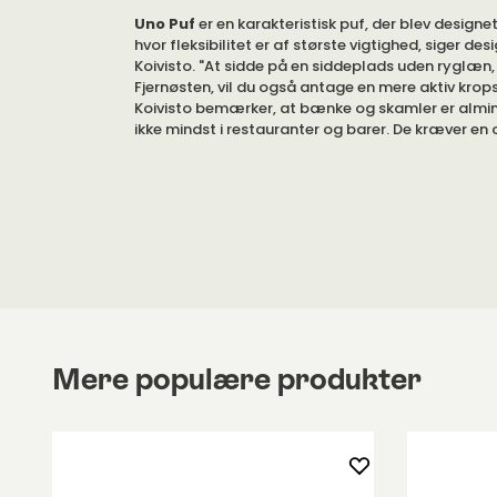
Uno Puf
er en karakteristisk puf, der blev designet 
hvor fleksibilitet er af største vigtighed, siger des
Koivisto. "At sidde på en siddeplads uden ryglæn,
Fjernøsten, vil du også antage en mere aktiv krop
Koivisto bemærker, at bænke og skamler er almin
ikke mindst i restauranter og barer. De kræver 
siddestilling, hvilket bidrager til livlige diskussione
forskellige udførelser.
Tilføj en, to, eller velkommen en hel flok! Puffen 
Claesson Koivisto Rune passer perfekt i ethvert pri
offentligt rum. Især det som længes efter fleksi
er nemme at flytte. Vi sidder anderledes i dag, tæ
hvilket samler børn og voksne på en måde, som va
usædvanlig før. I dag har vi brug for møbler, der 
fleksibilitet. "Design objekter skal være venlige: i
eller aggressive", siger Eero Koivisto. "Designet sk
Mere populære produkter
komfortabel og afslappet".
Uno er Japandi i sin kerne: Skandinavisk minimal
med japansk håndværksfærdighed. Stilen er et k
Claesson Koivisto Rune. Da de renoverede det le
Grand Hotel i Terminus i Bergen, Norge, skabte de 