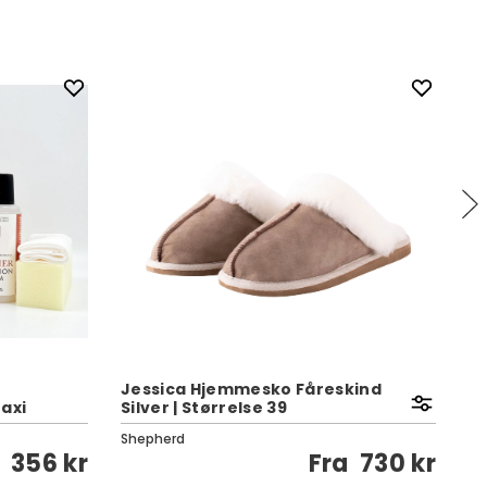
Jessica Hjemmesko Fåreskind
axi
Silver | Størrelse 39
V
Shepherd
Pa
356 kr
Fra
730 kr