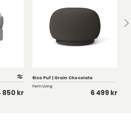
Rico Puf | Grain Chocolate
Lu
Ferm Living
De
 850 kr
6 499 kr