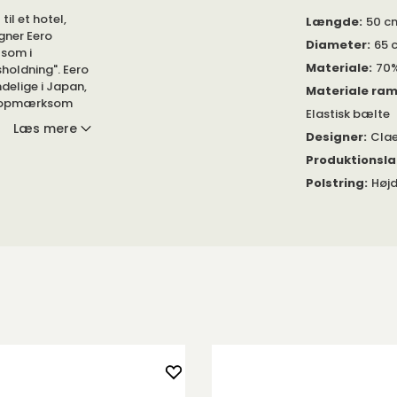
til et hotel,
Længde
:
50 c
igner Eero
Diameter
:
65 
 som i
Materiale
:
70%
sholdning". Eero
delige i Japan,
Materiale ra
en opmærksom
Elastisk bælte
r. Uno fås i flere
Læs mere
Designer
:
Clae
Produktionsl
Uno designet af
Polstring
:
Højd
vat eller
ble møbler, som
ttere på gulvet,
r ret
muliggør en ny
kke hårde, skarpe
al gøre dig
isme kombineret
endetegn for
gendariske
Uno til