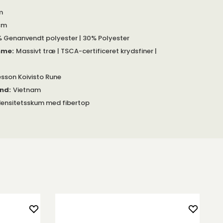
m
cm
 Genanvendt polyester | 30% Polyester
mme
:
Massivt træ | TSCA-certificeret krydsfiner |
sson Koivisto Rune
and
:
Vietnam
ensitetsskum med fibertop