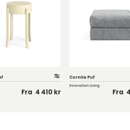
string af
blød ved
indes i farverne
uf
Cornila Puf
Innovation Living
Fra
4 410 kr
Fra
4