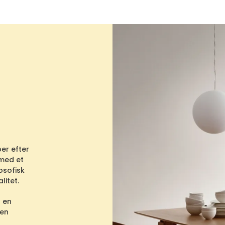
er efter
 med et
losofisk
litet.
d en
 en