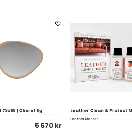
l 73x58 | Olieret Eg
Leather Clean & Protect M
Leather Master
5 670 kr