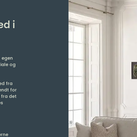
d i
g egen
iale og
ed fra
endt for
 fra det
es
erne