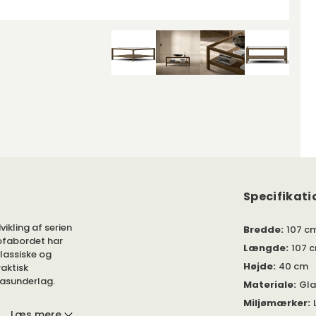
Specifikati
ikling af serien
Bredde
:
107 c
Sofabordet har
Længde
:
107 
lassiske og
Højde
:
40 cm
aktisk
glasunderlag.
Materiale
:
Gla
Miljømærker
:
Læs mere