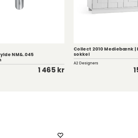
Collect 2010 Mediebænk | 
sokkel
ylde NM&.045
m
A2 Designers
1 465 kr
1