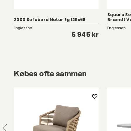
Square So
2000 Sofabord Natur Eg 125x65
Brændt V
Englesson
Englesson
kr
6 945 kr
Købes ofte sammen