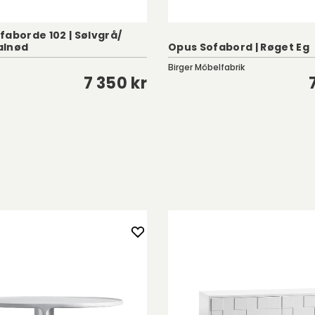
faborde 102 | Sølvgrå/
alnød
Opus Sofabord | Røget Eg
Birger Möbelfabrik
7 350 kr