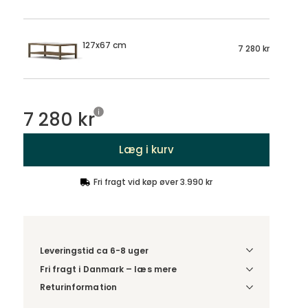
127x67 cm
7 280 kr
7 280 kr
Læg i kurv
Fri fragt vid køp øver 3.990 kr
Leveringstid ca 6-8 uger
Fri fragt i Danmark – læs mere
Denne vare leveres til din dør/tomtgrænse. Inden
Returinformation
levering bliver du kontaktet med information om
Da du bestiller produktet efter dine egne valg, er