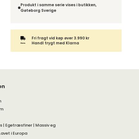
det forventede leveringstidspunkt. Bestilles
der ikke fortrydelsesret.
Produkt i samme serie vises i butikken,
varen sammen med andre produkter, sendes
Gøteborg Sverige
hele ordren samlet.
Fri fragt vid køp øver 3.990 kr
Handl trygt med Klarna
on
m
cm
s | Egetræsfiner | Massiv eg
Lavet i Europa