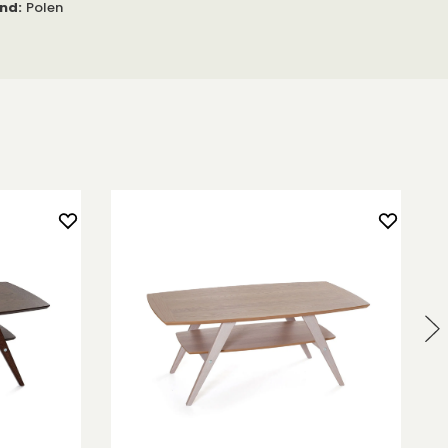
and
:
Polen