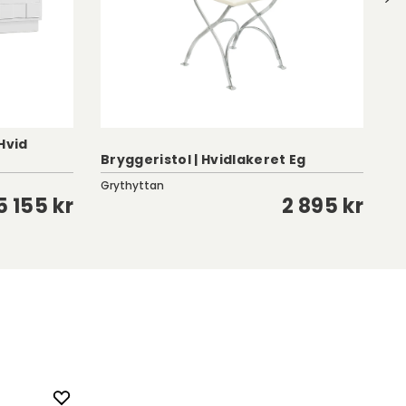
Hvid
Bryggeristol | Hvidlakeret Eg
Ki
Grythyttan
As
5 155 kr
2 895 kr