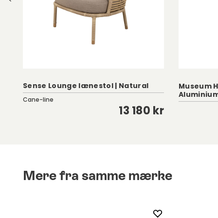
Sense Lounge lænestol | Natural
Museum H
Aluminiu
Cane-line
kr
13 180 kr
Mere fra samme mærke