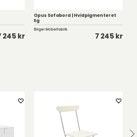
Opus Sofabord | Hvidpigmenteret
Eg
Bi
Birger Möbelfabrik
Bi
7 245 kr
7 245 kr