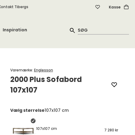
Kontakt Tibergs
Kasse
Inspiration
Varemærke
:
Englesson
2000 Plus Sofabord
107x107
Vælg størrelse
107x107 cm
107x107 cm
7 280 kr