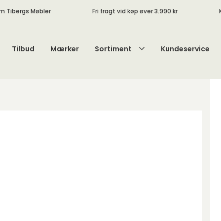
m Tibergs Møbler
Fri fragt vid køp øver 3.990 kr
Tilbud
Mærker
Sortiment
Kundeservice