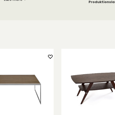
Produktionsl
ømløst i
deplanet er i
nbetjeninger
 ser tv.
t.
ave i