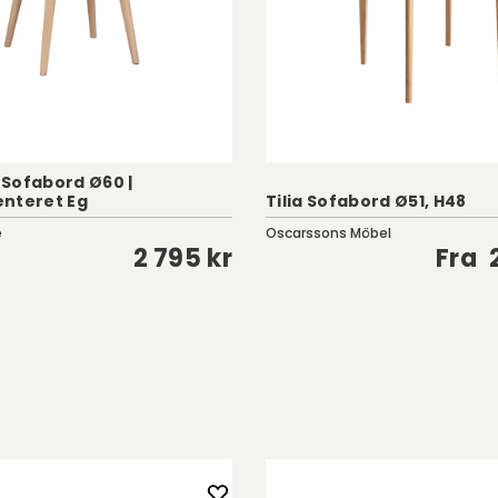
Sofabord Ø60 |
nteret Eg
Tilia Sofabord Ø51, H48
e
Oscarssons Möbel
2 795 kr
Fra