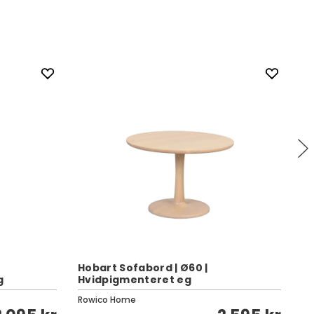
Hobart Sofabord | Ø60 |
Ba
g
Hvidpigmenteret eg
M
Rowico Home
Ro