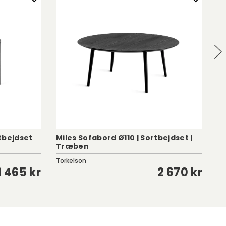
tbejdset
Miles Sofabord Ø110 | Sortbejdset |
Ho
Træben
H
Torkelson
Ro
1 465 kr
2 670 kr