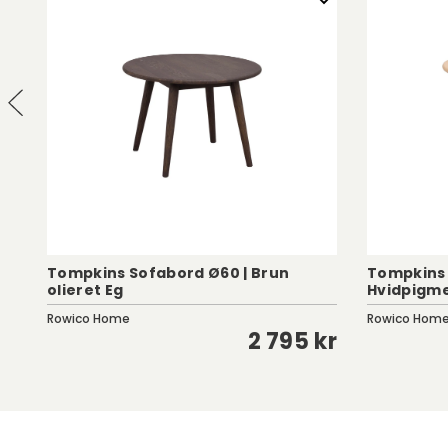
Tompkins Sofabord Ø60 | Brun
Tompkins 
olieret Eg
Hvidpigme
Rowico Home
Rowico Hom
kr
2 795 kr