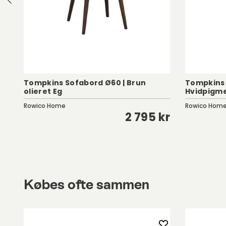
Tompkins Sofabord Ø60 | Brun
Tompkins 
olieret Eg
Hvidpigme
Rowico Home
Rowico Hom
kr
2 795 kr
Købes ofte sammen