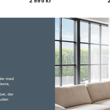
2 995 kr
 der med
leste,
e
ber, der
suden