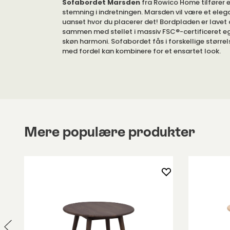
Sofabordet
Marsden
fra Rowico Home tilfører 
stemning i indretningen. Marsden vil være et elega
uanset hvor du placerer det! Bordpladen er lavet
sammen med stellet i massiv FSC®-certificeret e
skøn harmoni. Sofabordet fås i forskellige større
med fordel kan kombinere for et ensartet look.
Fås i forskellige varianter.
Sofabordet Marsden findes i to størrelser: Ø60 c
Ø90 centimeter. Du kan kombinere de to størrelser
ensartet udseende. Se billederne i billedgalleriet f
Mere populære produkter
Stellet er fremstillet af massiv FSC®-certificeret
er lavet af keramik på MDF, og kanten er i egfiner.
letplejet materiale, som også er holdbart. To fl