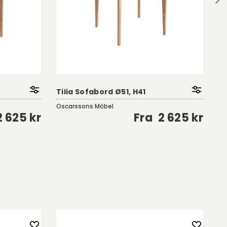
T
Tilia Sofabord Ø51, H41
Tr
Oscarssons Möbel
Ro
2 625 kr
Fra
2 625 kr