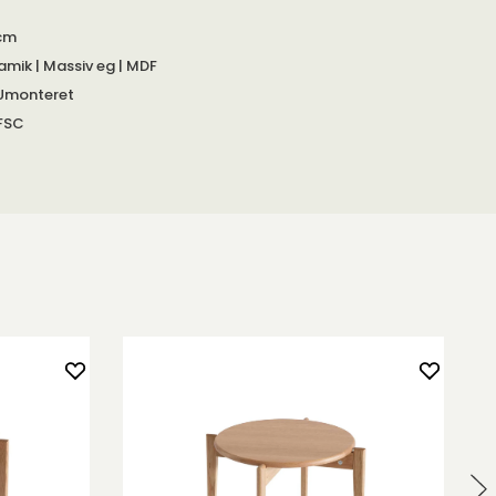
cm
amik | Massiv eg | MDF
Umonteret
FSC