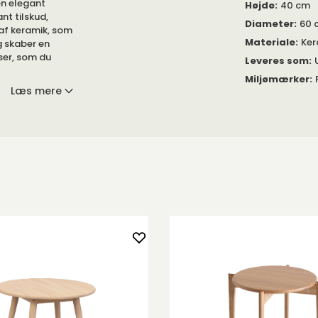
en elegant
Højde
:
40 cm
nt tilskud,
Diameter
:
60 
 af keramik, som
Materiale
:
Ker
g skaber en
lser, som du
Leveres som
:
Miljømærker
:
Læs mere
entimeter og
 for et
or inspiration.
 eg. Bordpladen
 Keramik er et
uer med et smæk!