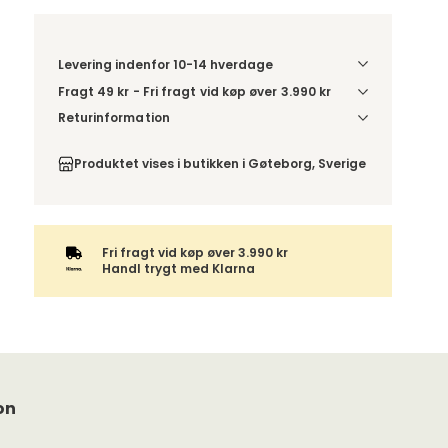
Levering indenfor 10-14 hverdage
Fragt 49 kr - Fri fragt vid køp øver 3.990 kr
Denne vare sendes til et udleveringssted. Du
Returinformation
vælger selv i kassen, hvilket DHL- eller PostNord-
Du har 14 dages fortrydelsesret fra den dag, du
udleveringssted du ønsker at få din levering
modtog din ordre.
Produktet vises i butikken i Gøteborg, Sverige
sendt til. For DHL kan pakken enten leveres til et
udleveringssted eller direkte til din adresse – du
vælger selv ved adviseringen. Hvis varen bestilles
sammen med andre produkter, sendes hele
ordren samlet med samme leveringsmetode.
Fri fragt vid køp øver 3.990 kr
Handl trygt med Klarna
on