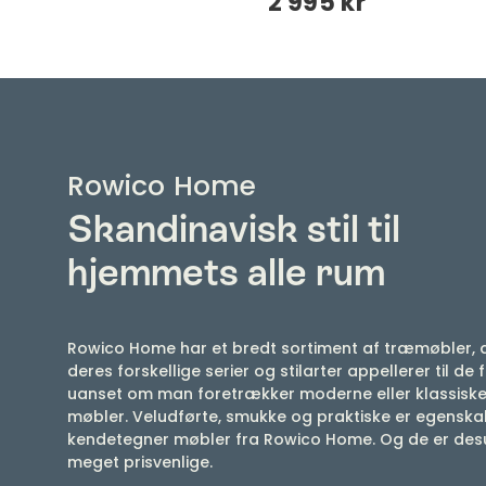
kr
2 995 kr
Rowico Home
Skandinavisk stil til
hjemmets alle rum
Rowico Home har et bredt sortiment af træmøbler,
deres forskellige serier og stilarter appellerer til de f
uanset om man foretrækker moderne eller klassisk
møbler. Veludførte, smukke og praktiske er egenska
kendetegner møbler fra Rowico Home. Og de er de
meget prisvenlige.