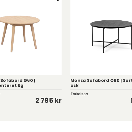
Sofabord Ø60 |
Monza Sofabord Ø80 | Sor
nteret Eg
ask
e
Torkelson
2 795 kr