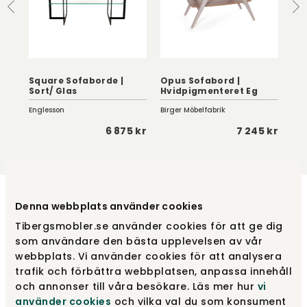
Square Sofaborde |
Opus Sofabord |
Op
Sort/ Glas
Hvidpigmenteret Eg
Eg
Englesson
Birger Möbelfabrik
Birg
 kr
6 875 kr
7 245 kr
Købes ofte sammen