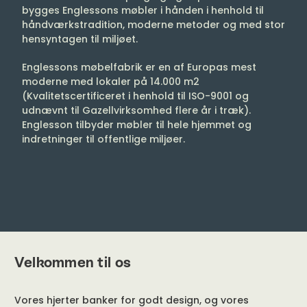
Englessons møbelfabrik er en af Europas mest
moderne med lokaler på 14.000 m2
(Kvalitetscertificeret i henhold til ISO-9001 og
udnævnt til Gazellvirksomhed flere år i træk).
Englesson tilbyder møbler til hele hjemmet og
indretninger til offentlige miljøer.
Velkommen til os
Vores hjerter banker for godt design, og vores
drivkraft ligger i at tilbyde et unikt udvalg og
samtidig give merværdi i form af viden, følelse
og tilgængelighed. Vi er også udpræget