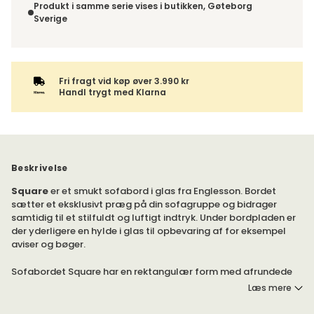
Fri fragt vid køp øver 3.990 kr
Handl trygt med Klarna
Beskrivelse
Square
er et smukt sofabord i glas fra Englesson. Bordet
sætter et eksklusivt præg på din sofagruppe og bidrager
samtidig til et stilfuldt og luftigt indtryk. Under bordpladen er
der yderligere en hylde i glas til opbevaring af for eksempel
aviser og bøger.
Sofabordet Square har en rektangulær form med afrundede
hjørner. Benstillingen kan vælges i sort eller sølvgrå metal.
Læs mere
Foretag dit valg nedenfor.
Sofabordet Square er perfekt at placere både i stuen og tv-
stuen. Bordet har en generøs bordplade, der giver masser af
plads til både snacks og dekorationer.
Specifikation