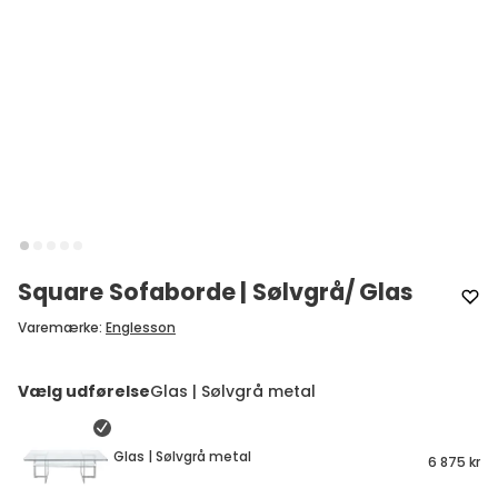
Square Sofaborde | Sølvgrå/ Glas
Varemærke
:
Englesson
Vælg udførelse
Glas | Sølvgrå metal
Denna webbplats använder cookies
Glas | Sølvgrå metal
6 875 kr
Tibergsmobler.se använder cookies för att ge dig
som användare den bästa upplevelsen av vår
webbplats. Vi använder cookies för att analysera
trafik och förbättra webbplatsen, anpassa innehåll
Glas | Sort metal
6 875 kr
och annonser till våra besökare. Läs mer hur
vi