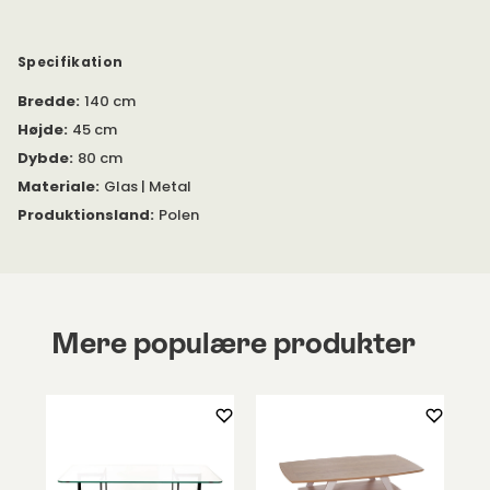
Bredde
:
140 cm
Square sofabord er fremstillet med et stel i pulverlakeret jern
med bordplade og hylde i glas.
Højde
:
45 cm
Dybde
:
80 cm
I den samme serie
Square findes blandt andet
sofabord
med
et mere retlinet design,
Materiale
:
Glas | Metal
Reol
og
konsolbord
.
Produktionsland
:
Polen
Mere populære produkter