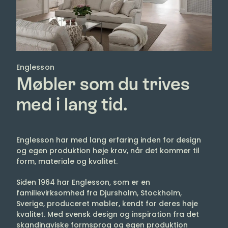
Englesson
Møbler som du trives
med i lang tid.
Englesson har med lang erfaring inden for design
og egen produktion høje krav, når det kommer til
form, materiale og kvalitet.
Siden 1964 har Englesson, som er en
familievirksomhed fra Djursholm, Stockholm,
Sverige, produceret møbler, kendt for deres høje
kvalitet. Med svensk design og inspiration fra det
skandinaviske formsprog og egen produktion
bygges Englessons møbler i hånden i henhold til
håndværkstradition, moderne metoder og med stor
hensyntagen til miljøet.