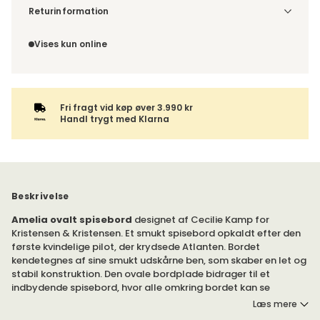
Vælg udførelse via “Træf dine valg” for at se
Returinformation
fragtinformation for din kombination.
Da du bestiller produktet efter dine egne valg, er der ikke
fortrydelsesret.
Vises kun online
Fri fragt vid køp øver 3.990 kr
Handl trygt med Klarna
Beskrivelse
Amelia ovalt spisebord
designet af Cecilie Kamp for
Kristensen & Kristensen. Et smukt spisebord opkaldt efter den
første kvindelige pilot, der krydsede Atlanten. Bordet
kendetegnes af sine smukt udskårne ben, som skaber en let og
stabil konstruktion. Den ovale bordplade bidrager til et
indbydende spisebord, hvor alle omkring bordet kan se
hinanden.
Læs mere