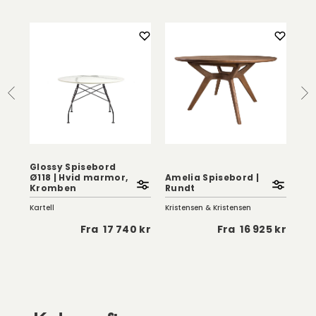
rd
Glossy Spisebord
Ø118 | Hvid marmor,
Amelia Spisebord |
Co
Kromben
Rundt
sp
Kartell
Kristensen & Kristensen
LIB
 kr
Fra
17 740 kr
Fra
16 925 kr