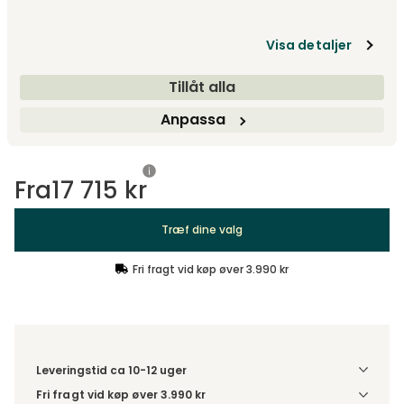
Design dit produkt
Træf dine valg
Visa detaljer
Tillåt alla
Anbefalede tilvalg
Anpassa
Anbefalede tilvalg
Fra
17 715 kr
Træf dine valg
Fri fragt vid køp øver 3.990 kr
Leveringstid ca 10-12 uger
Fri fragt vid køp øver 3.990 kr