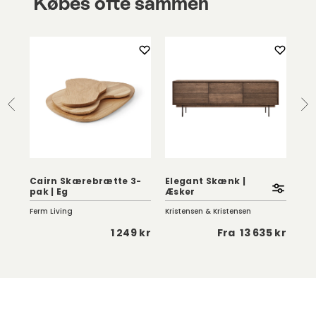
Købes ofte sammen
d
Cairn Skærebrætte 3-
Elegant Skænk |
Arc
pak | Eg
Æsker
Ma
Ferm Living
Kristensen & Kristensen
WO
 kr
1 249 kr
Fra
13 635 kr