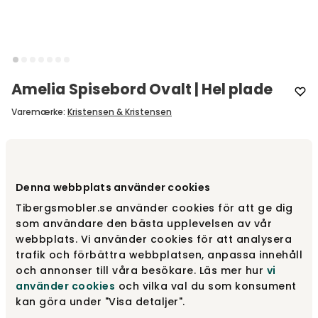
Amelia Spisebord Ovalt | Hel plade
Varemærke
:
Kristensen & Kristensen
Vælg en hel eller delt bordplade
Hel plade
Denna webbplats använder cookies
Hel plade
Fra
17 715 kr
Tibergsmobler.se använder cookies för att ge dig
som användare den bästa upplevelsen av vår
webbplats. Vi använder cookies för att analysera
trafik och förbättra webbplatsen, anpassa innehåll
Delt plade
Fra
19 680 kr
och annonser till våra besökare. Läs mer hur
vi
använder cookies
och vilka val du som konsument
kan göra under "Visa detaljer".