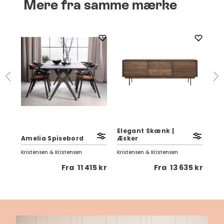
Mere fra samme mærke
An
Elegant Skænk |
Spi
Amelia Spisebord
Æsker
Sp
Kristensen & Kristensen
Kristensen & Kristensen
Kris
 kr
Fra
11 415 kr
Fra
13 635 kr