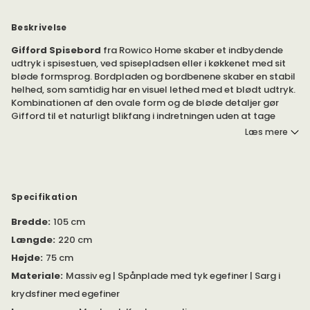
Beskrivelse
Gifford Spisebord
fra Rowico Home skaber et indbydende
udtryk i spisestuen, ved spisepladsen eller i køkkenet med sit
bløde formsprog. Bordpladen og bordbenene skaber en stabil
helhed, som samtidig har en visuel lethed med et blødt udtryk.
Kombinationen af den ovale form og de bløde detaljer gør
Gifford til et naturligt blikfang i indretningen uden at tage
over.
Læs mere
Forlæng Gifford med op til to tillægsplader for at skabe
plads til flere, når du har middagsselskab, fest eller familie på
besøg. Tillægsplader fås som tilvalg.
Specifikation
Findes i flere udførelser.
Bredde
:
105 cm
Spisebordet Gifford har et indbydende udtryk, som smelter ind
Længde
:
220 cm
i spisestuen, ved spisepladsen eller i køkkenet på en harmonisk
Højde
:
75 cm
måde.
Materiale
:
Massiv eg | Spånplade med tyk egefiner | Sarg i
Bordpladen er fremstillet af spånplade med tyk egefiner (3
krydsfiner med egefiner
millimeter). Sargen er fremstillet i krydsfiner med egefiner.