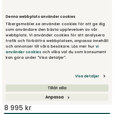
Varemærke
:
Rowico Home
Denna webbplats använder cookies
Vælg udførelse
Hvidpigmenteret eg
Tibergsmobler.se använder cookies för att ge dig
som användare den bästa upplevelsen av vår
Hvidpigmenteret eg
webbplats. Vi använder cookies för att analysera
8 995 kr
trafik och förbättra webbplatsen, anpassa innehåll
och annonser till våra besökare. Läs mer hur
vi
använder cookies
och vilka val du som konsument
Brun eg
kan göra under "Visa detaljer".
8 995 kr
Visa detaljer
Tilvalg
Tillåt alla
Anbefalede tilvalg
Anpassa
8 995 kr