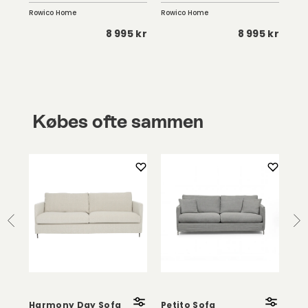
Rowico Home
Rowico Home
Row
 kr
8 995 kr
8 995 kr
Købes ofte sammen
Kl
Væ
Harmony Day Sofa
Petito Sofa
Hvi