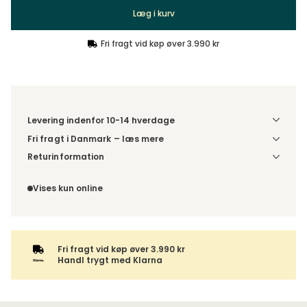
Læg i kurv
Fri fragt vid køp øver 3.990 kr
Levering indenfor 10-14 hverdage
Fri fragt i Danmark – læs mere
Denne vare leveres til din dør/tomtgrænse. Inden levering
Returinformation
bliver du kontaktet med information om det forventede
Du har 14 dages fortrydelsesret fra den dag, du modtog din
leveringstidspunkt. Bestilles varen sammen med andre
ordre.
Vises kun online
produkter, sendes hele ordren samlet.
Fri fragt vid køp øver 3.990 kr
Handl trygt med Klarna