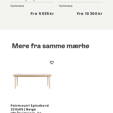
Furninova
Furninova
Tor
 kr
Fra
5 535 kr
Fra
10 300 kr
Mere fra samme mærke
Fairmount Spisebord
220x95 | Beige