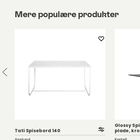
eller ekstra pladser til gæster uden at skulle fje
(gælder ikke for bord med en længde på 210 cen
Mere populære produkter
dette ikke har en tillægsplade). Tillægspladen o
bordet - nemt, pladsbesparende og lige ved hånde
dig, der har begrænset plads! Udtræksskuffen har
korkoverflade. Den løse korkplade kan tages ud 
separat.
Prima Vista er lavet af massivt egetræ eller birke
Spisebordet fås i flere behandlinger. Tilhørende oli
borde) medfølger ved køb af bordet.
Højden fra gulv til undersiden af bordsskørtet er 
Afstanden mellem bordbenene er 98,8 centimeter
Glossy Spi
Tati Spisebord 140
plade, k
Asplund
Kartell