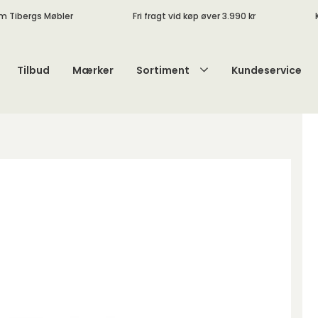
m Tibergs Møbler
Fri fragt vid køp øver 3.990 kr
Tilbud
Mærker
Sortiment
Kundeservice