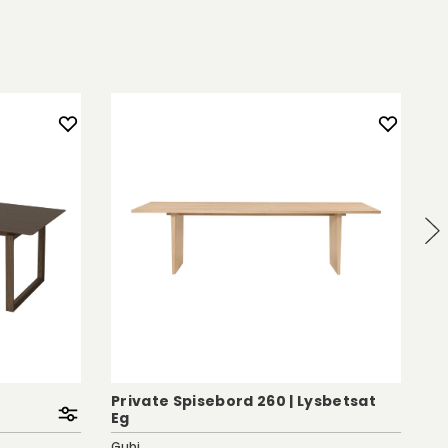
Private Spisebord 260 | Lysbetsat
Eg
G
Gubi
Na