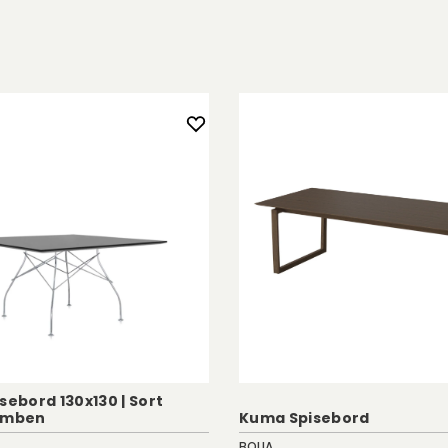
rne dækningen
timeter, da
pbevares i
n. Perfekt til
 en praktisk
og bruges
træ.
e (til olierede
63,7 centimeter.
.
sebord 130x130 | Sort
romben
Kuma Spisebord
BOLIA