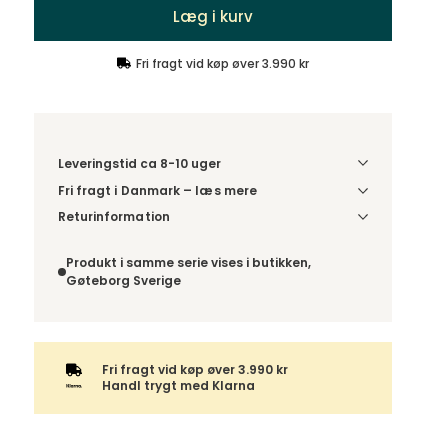
Læg i kurv
Fri fragt vid køp øver 3.990 kr
Leveringstid ca 8-10 uger
Fri fragt i Danmark – læs mere
Denne vare leveres til din dør/tomtgrænse. Inden
Returinformation
levering bliver du kontaktet med information om
Da du bestiller produktet efter dine egne valg, er
det forventede leveringstidspunkt. Bestilles
der ikke fortrydelsesret.
Produkt i samme serie vises i butikken,
varen sammen med andre produkter, sendes
Gøteborg Sverige
hele ordren samlet.
Fri fragt vid køp øver 3.990 kr
Handl trygt med Klarna