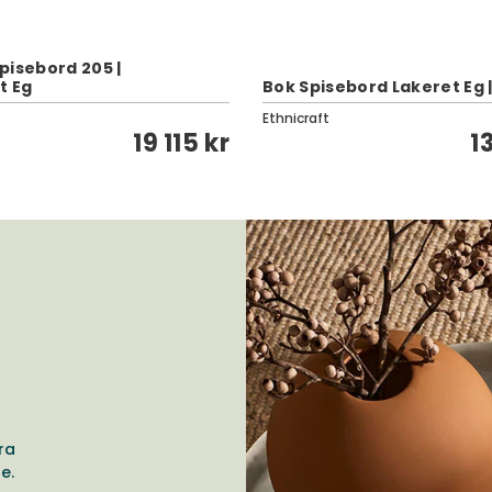
pisebord 205 |
t Eg
Bok Spisebord Lakeret Eg 
Ethnicraft
19 115 kr
1
ra
e.