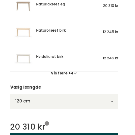
Naturlakeret eg
20 310 kr
Naturolieret birk
12 245 kr
Hvidolieret birk
12 245 kr
Vis flere +4
Vælg længde
120 cm
20 310 kr