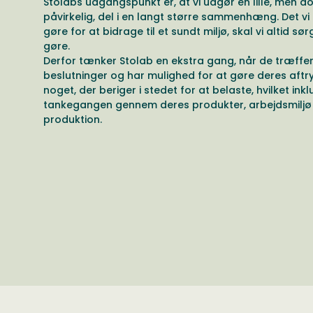
Stolabs udgangspunkt er, at vi udgør en lille, men d
påvirkelig, del i en langt større sammenhæng. Det vi
gøre for at bidrage til et sundt miljø, skal vi altid sør
gøre.
Derfor tænker Stolab en ekstra gang, når de træffe
beslutninger og har mulighed for at gøre deres aftryk
noget, der beriger i stedet for at belaste, hvilket ink
tankegangen gennem deres produkter, arbejdsmiljø
produktion.