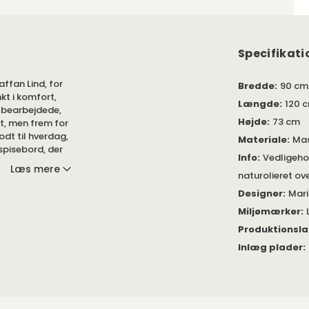
Specifikati
affan Lind, for
Bredde
:
90 cm
t i komfort,
Længde
:
120 
 bearbejdede,
Højde
:
73 cm
t, men frem for
odt til hverdag,
Materiale
:
Mas
 spisebord, der
Info
:
Vedligeho
dværk og
Læs mere
naturolieret ov
Designer
:
Mari
Miljømærker
:
a Vista stolen
Produktionsl
ppe, der
Inlæg plader
:
. Resultatet blev
ge takket være
lægningsplads