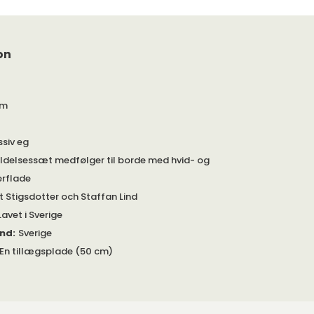
on
cm
siv eg
ldelsessæt medfølger til borde med hvid- og
erflade
t Stigsdotter och Staffan Lind
Lavet i Sverige
and
:
Sverige
En tillægsplade (50 cm)