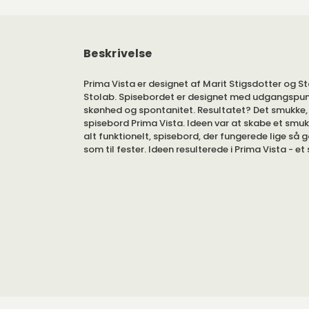
Beskrivelse
Prima Vista er designet af Marit Stigsdotter og St
Stolab. Spisebordet er designet med udgangspunk
skønhed og spontanitet. Resultatet? Det smukke,
spisebord Prima Vista. Ideen var at skabe et smuk
alt funktionelt, spisebord, der fungerede lige så g
som til fester. Ideen resulterede i Prima Vista - et
er nemt at forlænge, med en stærk præg af hån
kvalitet.
Findes i forskellige udgaver.
Spisebordet blev designet i forbindelse med Prim
med det formål at skabe en funktionel møbelgru
fungerer lige godt til hverdagsbrug som til fester
Prima Vista: et spisebord, der er nemt at forlæn
det medfølgende tillægsplade.
Med et simpelt greb giver Prima Vista ekstra af