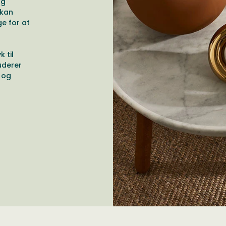
og
 kan
ge for at
r
 til
luderer
 og