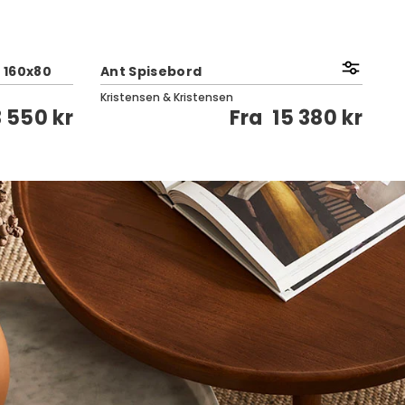
| 160x80
Ant Spisebord
Le
Kristensen & Kristensen
Le
3 550 kr
Fra
15 380 kr