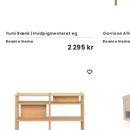
Yumi Bænk | Hvidpigmenteret eg
Garrison Afl
Rowico Home
Rowico Hom
2 295 kr