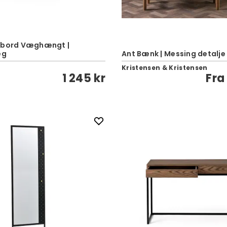
gebord Væghængt |
eg
Ant Bænk | Messing detalje
Kristensen & Kristensen
1 245 kr
Fr