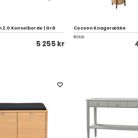
 2.0 Konsolborde | Grå
Cocoon Knagerække
BOLIA
5 255 kr