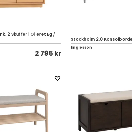
, 2 Skuffer | Olieret Eg /
Stockholm 2.0 Konsolborde
e
Englesson
2 795 kr