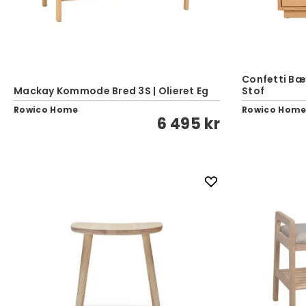
Confetti Bænk
Mackay Kommode Bred 3S | Olieret Eg
Stof
Rowico Home
Rowico Hom
6 495 kr