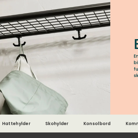
E
b
f
s
i
e
a
d
Hattehylder
Skohylder
Konsolbord
Kom