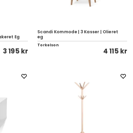
Scandi Kommode | 3 Kasser | Olieret
akeret Eg
eg
Torkelson
3 195 kr
4 115 kr