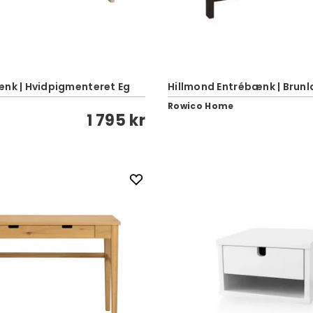
ænk | Hvidpigmenteret Eg
Hillmond Entrébænk | Brunl
e
Rowico Home
1 795 kr