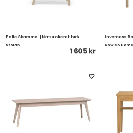
Palle Skammel | Naturolieret birk
Inverness B
Stolab
Rowico Hom
1 605 kr