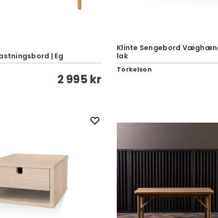
Klinte Sengebord Væghæng
astningsbord | Eg
lak
e
Torkelson
2 995 kr