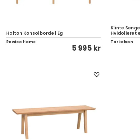
Klinte Sen
Holton Konsolborde | Eg
Hvidolieret 
Rowico Home
Torkelson
5 995 kr