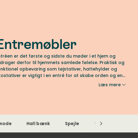
Entremøbler
ntréen er det første og sidste du møder i et hjem og
idrager derfor til hjemmets samlede følelse. Praktisk og
unktionel opbevaring som tøjstativer, hattehylder og
kostativer er vigtigt i en entré for at skabe orden og en
ndbydende atmosfære. Måske er der brug for en bænk
Læs mere
ller skammel til at binde entréen sammen med resten
f hjemmet. Hos os finder du et bredt udvalg af
esignede entrémøbler.
mode
Hall bænk
Spejle
Tæpper
Lam