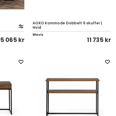
AOKO Kommode Dobbelt 6 skuffer |
Hvid
Mavis
a
5 065 kr
11 735 kr