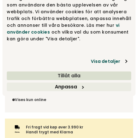
som användare den bästa upplevelsen av vår
Fra
37 200 kr
webbplats. Vi använder cookies för att analysera
trafik och förbättra webbplatsen, anpassa innehåll
Træf dine valg
och annonser till våra besökare. Läs mer hur
vi
använder cookies
och vilka val du som konsument
Fri fragt vid køp øver 3.990 kr
kan göra under "Visa detaljer".
Visa detaljer
Leveringstid ca 4-6 uger
Tillåt alla
Fri fragt vid køp øver 3.990 kr
Vælg udførelse via “Træf dine valg” for at se
Returinformation
Anpassa
fragtinformation for din kombination.
Da du bestiller produktet efter dine egne valg, er der ikke
fortrydelsesret.
Vises kun online
Fri fragt vid køp øver 3.990 kr
Handl trygt med Klarna