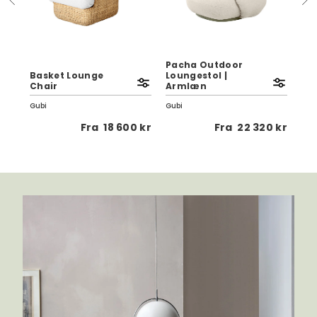
Pacha Outdoor
Basket Lounge
Loungestol |
Bo
Chair
Armlæn
Læ
Gubi
Gubi
Gub
 kr
Fra
18 600 kr
Fra
22 320 kr