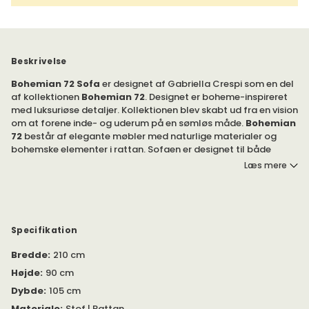
Beskrivelse
Bohemian 72 Sofa
er designet af Gabriella Crespi som en del
af kollektionen
Bohemian 72
. Designet er boheme-inspireret
med luksuriøse detaljer. Kollektionen blev skabt ud fra en vision
om at forene inde- og uderum på en sømløs måde.
Bohemian
72
består af elegante møbler med naturlige materialer og
bohemske elementer i rattan. Sofaen er designet til både
inden- og udendørs brug.
Læs mere
Du kan vælge mellem et bredt udvalg af stoffer for at designe
din
Bohemian 72
efter egne ønsker. Til udendørs brug fås
tekstilerne
Limonta Lorkey
,
Dedar Libera
og
Dedar
Chevron
.
Specifikation
Bredde
:
210 cm
Bohemian 72 Sofa fra Gubi. Kollektionen består af møbler til
både indendørs og udendørs brug. Du kan kombinere møbler
Højde
:
90 cm
fra kollektionen for at skabe en komplet lounggruppe.
Dybde
:
105 cm
Sofaen er fremstillet af rattan. Hynderne er lavet af stof og
Materiale
:
Stof | Rattan