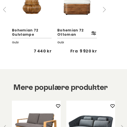
Bohemian 72
Bohemian 72
Bohemian 7
Gulvlampe
Ottoman
Lænestol
Gubi
Gubi
Gubi
 kr
7 440 kr
Fra
9 920 kr
Fra
1
Mere populære produkter