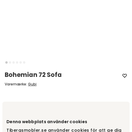
Bohemian 72 Sofa
Varemærke
:
Gubi
Design dit produkt
Træf dine valg
Denna webbplats använder cookies
Tibergsmobler.se använder cookies för att ge dig