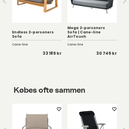
Mega 2-personers
r
Endless 2-personers
Sofa | Cane-line
Ba
Sofa
AirTouch
Sof
Cane-line
Cane-line
Can
0 kr
33 185 kr
30 745 kr
Købes ofte sammen