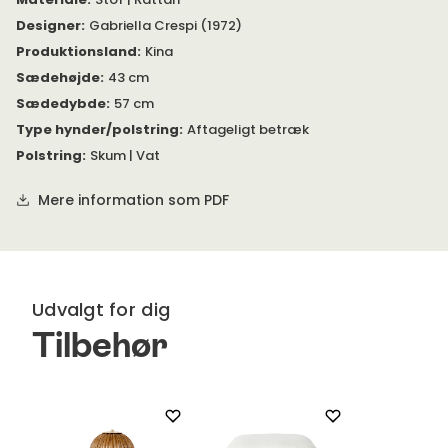
polstret med skum. Stoffet er aftageligt. Bohemian 72 har en
Designer
:
Gabriella Crespi (1972)
let tilbagelænet ryg (115°), som giver en behagelig
Produktionsland
:
Kina
siddekomfort.
Sædehøjde
:
43 cm
Bohemian 72 passer perfekt både inde og ude. Du kan desuden
Sædedybde
:
57 cm
nemt flytte Bohemian 72 mellem rum, indendørs og udendørs.
Type hynder/polstring
:
Aftageligt betræk
Se vedlagte PDF under 'Specifikation' for mere information om
Polstring
:
Skum | Vat
produktet.
Mere information som PDF
Udvalgt for dig
Tilbehør