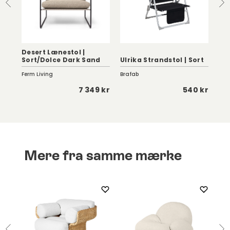
Desert Lænestol |
Bob
Sort/Dolce Dark Sand
Ulrika Strandstol | Sort
Va
Ferm Living
Brafab
Pap
5 kr
7 349 kr
540 kr
Mere fra samme mærke