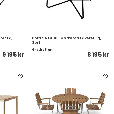
ret Eg,
Bord 9A Ø100 | Mørkerød Lakeret Eg,
Sort
Grythyttan
9 195 kr
8 195 kr