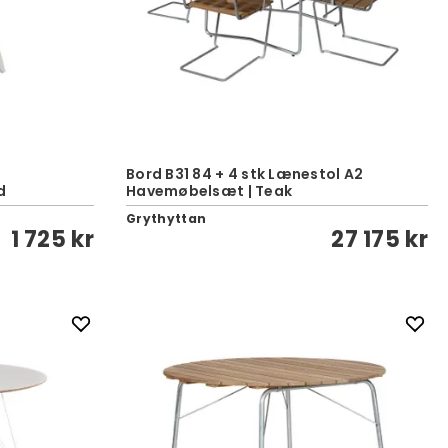
Bord B31 84 + 4 stk Lænestol A2
d
Havemøbelsæt | Teak
Grythyttan
1 725 kr
27 175 kr