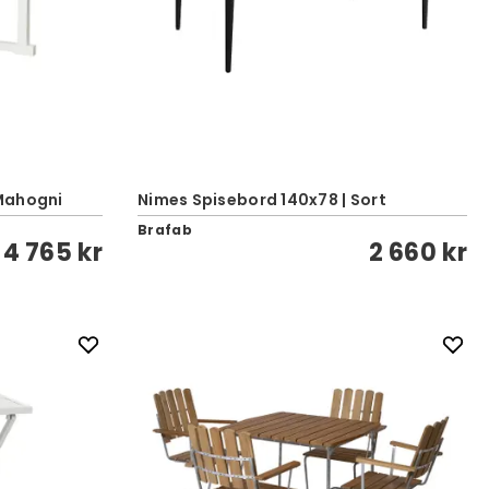
 Mahogni
Nimes Spisebord 140x78 | Sort
Brafab
4 765 kr
2 660 kr