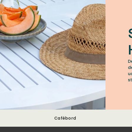
D
d
u
st
h
Cafébord