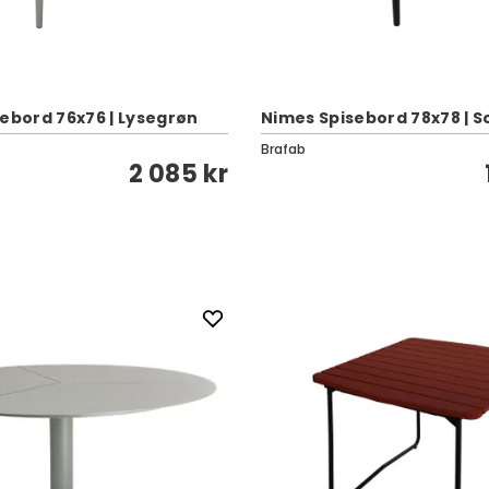
sebord 76x76 | Lysegrøn
Nimes Spisebord 78x78 | S
Brafab
2 085 kr