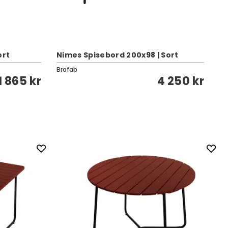
R
ort
Nimes Spisebord 200x98 | Sort
Ma
Brafab
Ci
1 865 kr
4 250 kr