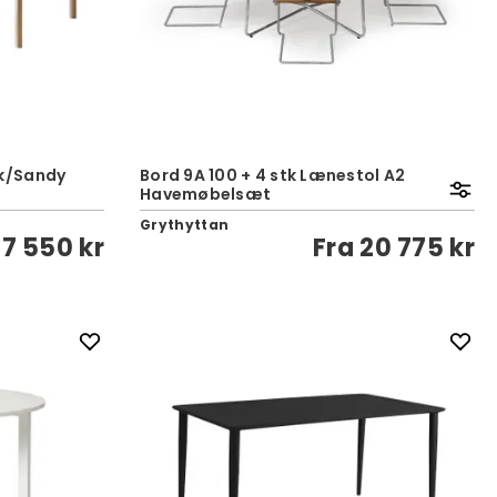
k/Sandy
Bord 9A 100 + 4 stk Lænestol A2
Havemøbelsæt
Grythyttan
7 550 kr
Fra
20 775 kr