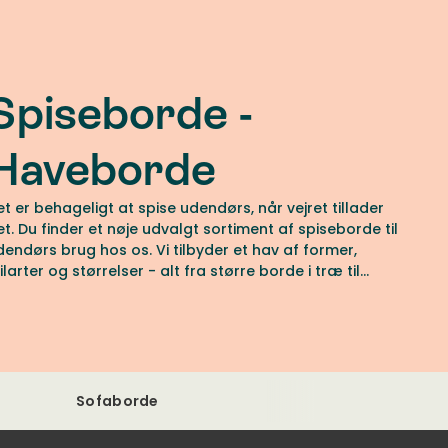
Spiseborde -
Haveborde
et er behageligt at spise udendørs, når vejret tillader
et. Du finder et nøje udvalgt sortiment af spiseborde til
dendørs brug hos os. Vi tilbyder et hav af former,
ilarter og størrelser - alt fra større borde i træ til
aven til mindre borde i stål til balkonen.
Sofaborde