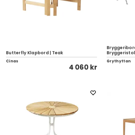
Bryggeribord
Butterfly Klapbord | Teak
Bryggeristol
Cinas
Grythyttan
4 060 kr