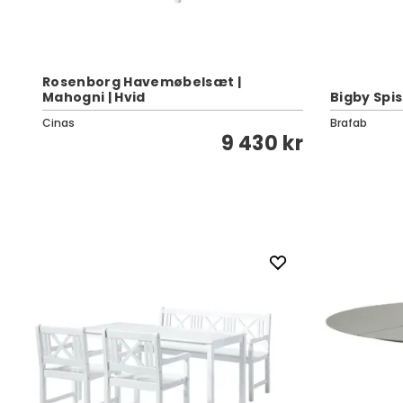
Rosenborg Havemøbelsæt |
Mahogni | Hvid
Bigby Spi
Cinas
Brafab
kr
9 430 kr