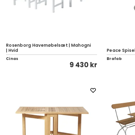
Rosenborg Havemøbelsæt | Mahogni
| Hvid
Peace Spise
Cinas
Brafab
9 430 kr