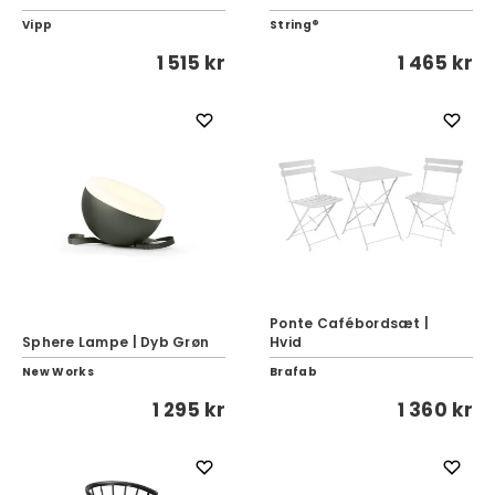
Vipp
String®
1 515 kr
1 465 kr
Ponte Cafébordsæt |
Sphere Lampe | Dyb Grøn
Hvid
New Works
Brafab
1 295 kr
1 360 kr