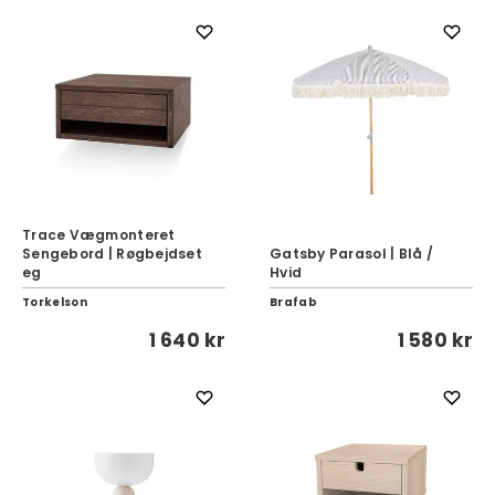
Trace Vægmonteret
Sengebord | Røgbejdset
Gatsby Parasol | Blå /
eg
Hvid
Torkelson
Brafab
1 640 kr
1 580 kr