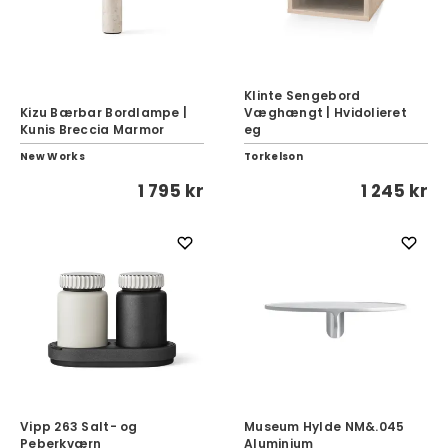
Klinte Sengebord
Kizu Bærbar Bordlampe |
Væghængt | Hvidolieret
Kunis Breccia Marmor
eg
New Works
Torkelson
1 795 kr
1 245 kr
Vipp 263 Salt- og
Museum Hylde NM&.045
Peberkværn
Aluminium