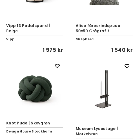
Vipp 13 Pedalspand |
Alice fåreskindspude
Beige
50x50 Grågrafit
Vipp
Shepherd
1 975 kr
1 540 kr
Knot Pude | Skovgrøn
Museum Lysestage |
Design House Stockholm
Mørkebrun