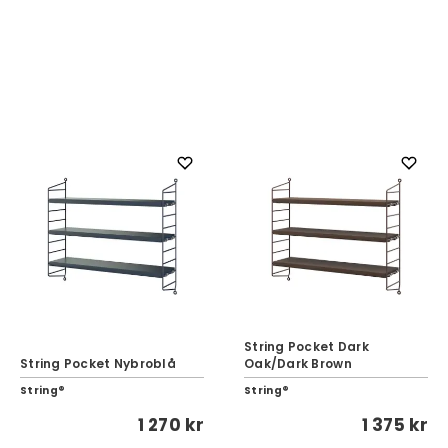
Julegavetips
2000 kr og opefter
String Pocket Dark
String Pocket Nybroblå
Oak/Dark Brown
String®
String®
1 270 kr
1 375 kr