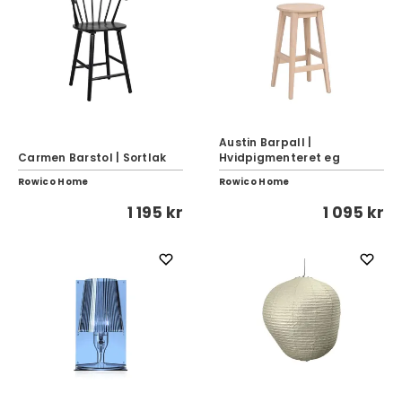
Austin Barpall |
Carmen Barstol | Sortlak
Hvidpigmenteret eg
Rowico Home
Rowico Home
1 195 kr
1 095 kr