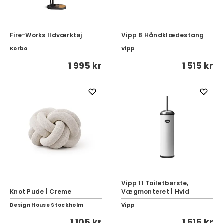
Fire-Works Ildværktøj
Vipp 8 Håndklædestang
Korbo
Vipp
1 995 kr
1 515 kr
Vipp 11 Toiletbørste,
Knot Pude | Creme
Vægmonteret | Hvid
Design House Stockholm
Vipp
1 105 kr
1 515 kr