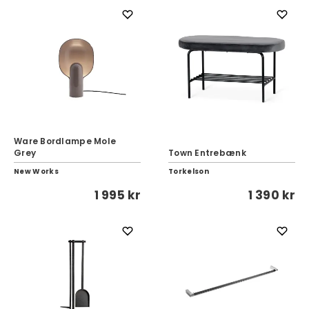
Ware Bordlampe Mole
Grey
Town Entrebænk
New Works
Torkelson
1 995 kr
1 390 kr