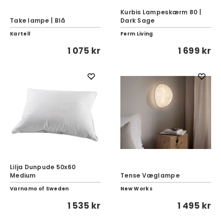
Kurbis Lampeskærm 80 |
Take lampe | Blå
Dark Sage
Kartell
Ferm Living
1 075 kr
1 699 kr
Lilja Dunpude 50x60
Medium
Tense Væglampe
Varnamo of Sweden
New Works
1 535 kr
1 495 kr