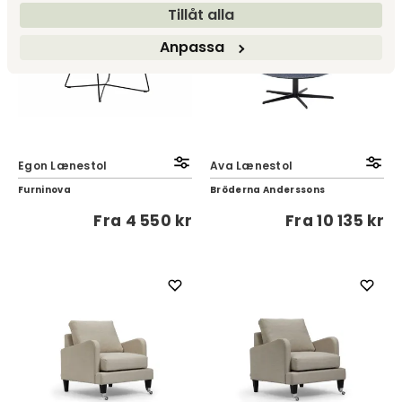
Tillåt alla
Anpassa
Egon Lænestol
Ava Lænestol
Furninova
Bröderna Anderssons
Fra
4 550 kr
Fra
10 135 kr