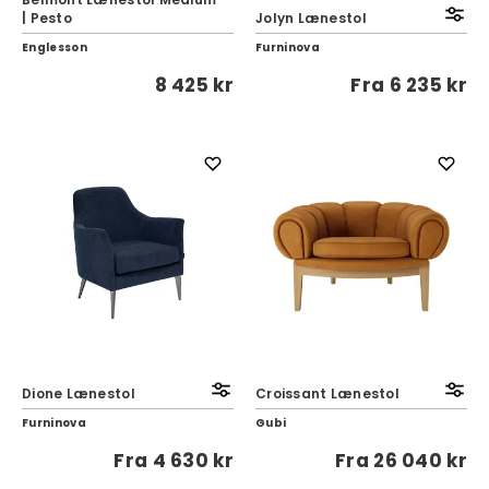
| Pesto
Jolyn Lænestol
Englesson
Furninova
8 425 kr
Fra
6 235 kr
Dione Lænestol
Croissant Lænestol
Furninova
Gubi
Fra
4 630 kr
Fra
26 040 kr