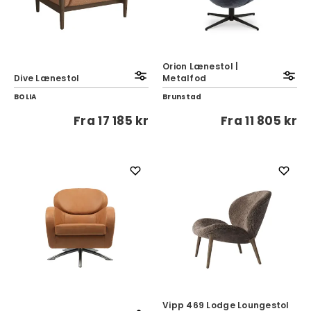
Orion Lænestol |
Dive Lænestol
Metalfod
BOLIA
Brunstad
Fra
17 185 kr
Fra
11 805 kr
Vipp 469 Lodge Loungestol