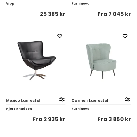
Vipp
Furninova
25 385 kr
Fra
7 045 kr
Mexico Lænestol
Carmen Lænestol
Hjort Knudsen
Furninova
Fra
2 935 kr
Fra
3 850 kr