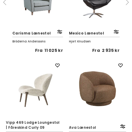
Carisma Lænestol
Mexico Lænestol
Di
Bröderna Anderssons
Hjort Knudsen
BOL
5 kr
Fra
11 025 kr
Fra
2 935 kr
Vipp 469 Lodge Loungestol
| Fåreskind Curly 09
Ava Lænestol