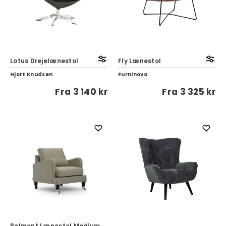
Lotus Drejelænestol
Fly Lænestol
Hjort Knudsen
Furninova
Fra
3 140 kr
Fra
3 325 kr
Belmont Lænestol Medium