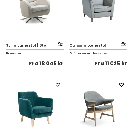
Sting Lænestol | Stof
Carisma Lænestol
Brunstad
Bröderna Anderssons
Fra
18 045 kr
Fra
11 025 kr