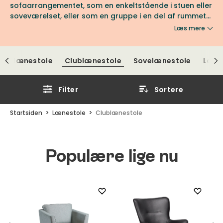
sofaarrangementet, som en enkeltstående i stuen eller
soveværelset, eller som en gruppe i en del af rummet
for en hyggelig og afslappet måde at mingle og
Læs mere
omgås rundt om et bord. Der findes mange forskellige
clubstole i stof, læder eller fåreskind. Opdag vores
brede udvalg af clubstole fra mange af markedets
ngelænestole
Clublænestole
Sovelænestole
Læde
førende producenter.
Filter
Sortere
Startsiden
Lænestole
Clublænestole
Populære lige nu