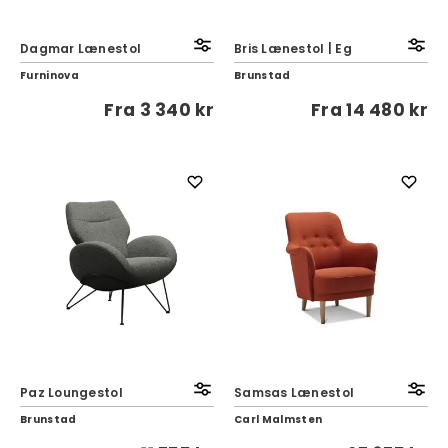
Dagmar Lænestol
Bris Lænestol | Eg
Furninova
Brunstad
Fra
3 340 kr
Fra
14 480 kr
Paz Loungestol
Samsas Lænestol
Brunstad
Carl Malmsten