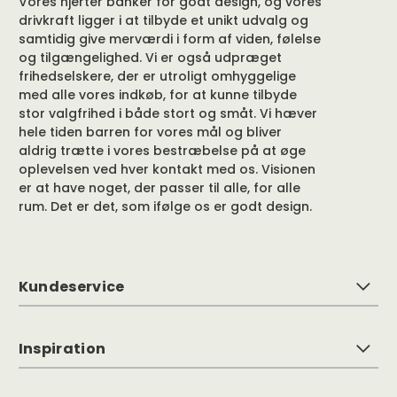
Vores hjerter banker for godt design, og vores
drivkraft ligger i at tilbyde et unikt udvalg og
samtidig give merværdi i form af viden, følelse
og tilgængelighed. Vi er også udpræget
frihedselskere, der er utroligt omhyggelige
med alle vores indkøb, for at kunne tilbyde
stor valgfrihed i både stort og småt. Vi hæver
hele tiden barren for vores mål og bliver
aldrig trætte i vores bestræbelse på at øge
oplevelsen ved hver kontakt med os. Visionen
er at have noget, der passer til alle, for alle
rum. Det er det, som ifølge os er godt design.
Kundeservice
Inspiration