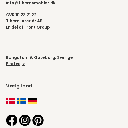
info@tibergsmobler.dk
CVR 10 23 71 22
Tiberg Interiör AB
En del af
Front Group
Bangatan 19, Gøteborg, Sverige
Find vej >
Vælg land