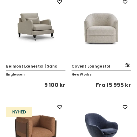
Belmont Lænestol | Sand
Covent Loungestol
Englesson
New Works
9 100 kr
Fra
15 995 kr
NYHED