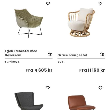
Egon Lænestol med
Dekorsøm
Grace Loungestol
Furninova
Gubi
Fra
4 605 kr
Fra
11 160 kr