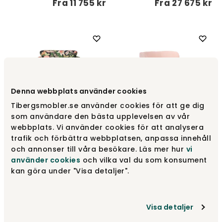
Fra
11 755 kr
Fra
27 675 kr
Denna webbplats använder cookies
Tibergsmobler.se använder cookies för att ge dig
som användare den bästa upplevelsen av vår
webbplats. Vi använder cookies för att analysera
Carmen Lænestol med
trafik och förbättra webbplatsen, anpassa innehåll
Falsterbo Lænestol
Drejefunktion
och annonser till våra besökare. Läs mer hur
vi
Bröderna Anderssons
Furninova
använder cookies
och vilka val du som konsument
kan göra under "Visa detaljer".
Fra
14 435 kr
Fra
4 295 kr
Visa detaljer