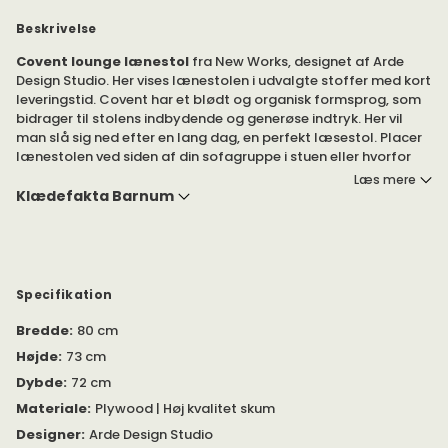
Beskrivelse
Covent lounge lænestol
fra New Works, designet af Arde
Design Studio. Her vises lænestolen i udvalgte stoffer med kort
leveringstid. Covent har et blødt og organisk formsprog, som
bidrager til stolens indbydende og generøse indtryk. Her vil
man slå sig ned efter en lang dag, en perfekt læsestol. Placer
lænestolen ved siden af din sofagruppe i stuen eller hvorfor
ikke bruge den i soveværelset som ekstra siddeplads.
Læs mere
Klædefakta Barnum
Covent loungestol er en smuk siddeplads. Stolens betræk
dækker alle sider, hvilket fremhæver et detaljeret håndværk,
der får dig til at føle dig omfavnet af hver polstret flade.
Stolen kan også vælges i valgfrit stof efter eget ønske med
Specifikation
længere leveringstid. Se
Covent loungestol i valgfrit stof her
.
Bredde
:
80 cm
Se vedhæftet
PDF
under 'Specifikation' for mere information
Højde
:
73 cm
om produktet.
Dybde
:
72 cm
I samme serie tilbydes
Covent også som
L
ove Seater
,
Materiale
:
Plywood | Høj kvalitet skum
spisebordsstol
og
sofa
.
Designer
:
Arde Design Studio