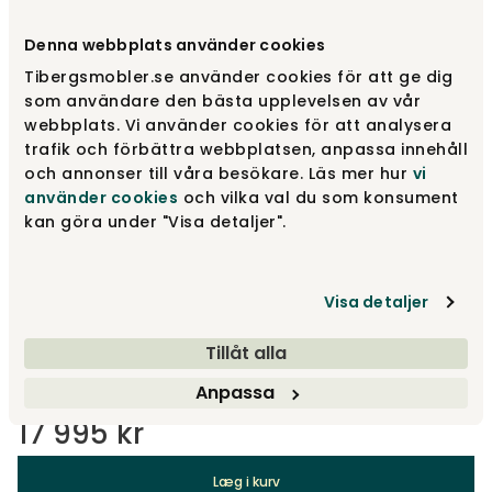
Denna webbplats använder cookies
Vælg stof
Barnum Lana
Tibergsmobler.se använder cookies för att ge dig
som användare den bästa upplevelsen av vår
webbplats. Vi använder cookies för att analysera
Barnum Lana
17 995 kr
trafik och förbättra webbplatsen, anpassa innehåll
och annonser till våra besökare. Läs mer hur
vi
använder cookies
och vilka val du som konsument
Barnum Hemp
kan göra under "Visa detaljer".
17 995 kr
Visa detaljer
Barnum Dark Taupe
17 995 kr
Tillåt alla
Anpassa
17 995 kr
Læg i kurv