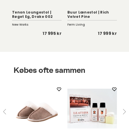
Tenon Loungestol |
Buur Lænestol | Rich
LC1
Røget Eg, Drake 002
Velvet Pine
Læd
New Works
Ferm Living
And
 kr
17 995 kr
17 999 kr
Købes ofte sammen