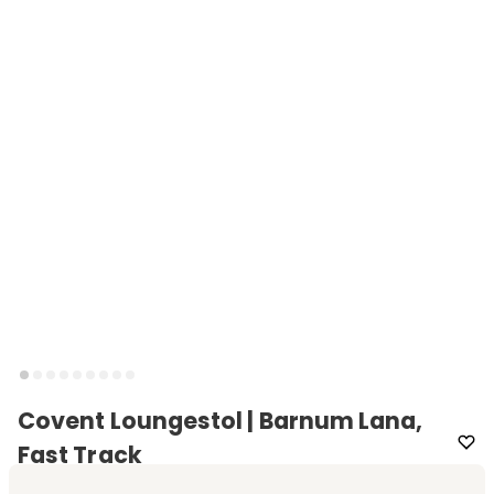
Covent Loungestol | Barnum Lana,
Fast Track
Varemærke
:
New Works