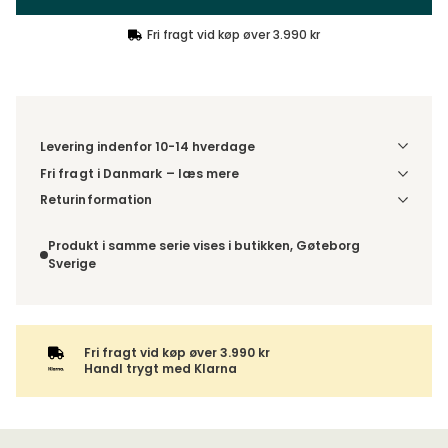
Fri fragt vid køp øver 3.990 kr
Levering indenfor 10-14 hverdage
Fri fragt i Danmark – læs mere
Denne vare leveres til din dør/tomtgrænse. Inden levering
Returinformation
bliver du kontaktet med information om det forventede
Du har 14 dages fortrydelsesret fra den dag, du modtog din
leveringstidspunkt. Bestilles varen sammen med andre
ordre.
Produkt i samme serie vises i butikken, Gøteborg
produkter, sendes hele ordren samlet.
Sverige
Fri fragt vid køp øver 3.990 kr
Handl trygt med Klarna