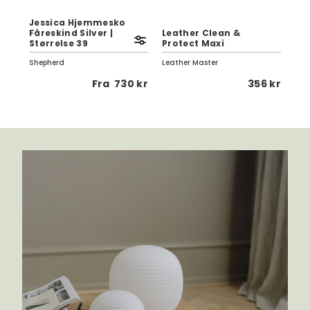
Jessica Hjemmesko
Fåreskind Silver |
Leather Clean &
Ve
rk
Størrelse 39
Protect Maxi
70
Shepherd
Leather Master
Pap
 kr
Fra
730 kr
356 kr