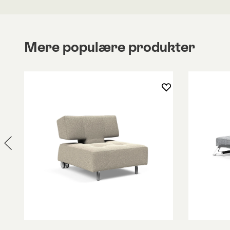
Tjek gerne Innovations andre smarte sovesofaer 
Disse finder du under egen produkt.
Mere populære produkter