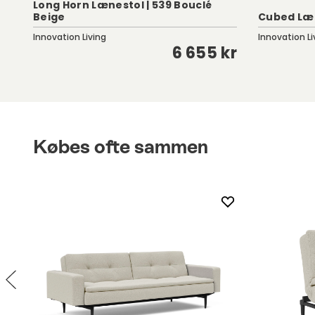
Long Horn Lænestol | 539 Bouclé
Beige
Cubed Læ
Innovation Living
Innovation Li
kr
6 655 kr
Købes ofte sammen