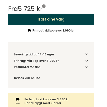
Fra
5 725 kr
Træf dine valg
Fri fragt vid køp øver 3.990 kr
Leveringstid ca 14-16 uger
Fri fragt vid køp øver 3.990 kr
Vælg udførelse via “Træf dine valg” for at se
Returinformation
fragtinformation for din kombination.
Da du bestiller produktet efter dine egne valg, er
der ikke fortrydelsesret.
Vises kun online
Fri fragt vid køp øver 3.990 kr
Handl trygt med Klarna