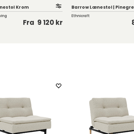
nestol Krom
Barrow Lænestol | Pinegr
ving
Ethnicraft
Fra
9 120 kr