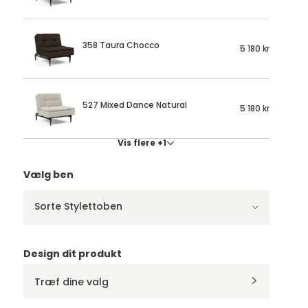
358 Taura Chocco
5 180 kr
527 Mixed Dance Natural
5 180 kr
Vis flere +1
Vælg ben
Sorte Stylettoben
Design dit produkt
Træf dine valg