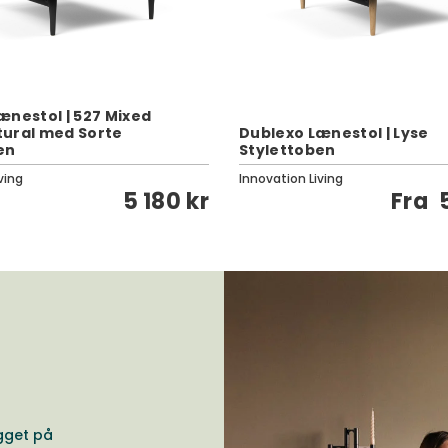
ænestol | 527 Mixed
ural med Sorte
Dublexo Lænestol | Lyse
en
Stylettoben
ving
Innovation Living
5 180 kr
Fra
gget på