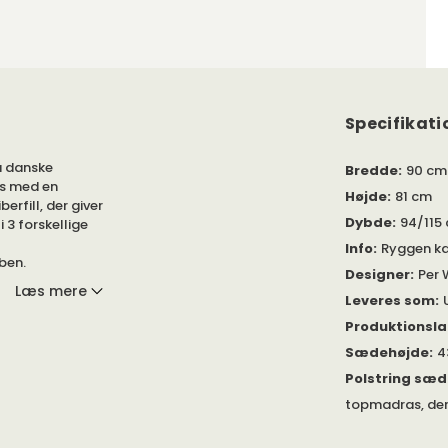
Specifikati
a danske
Bredde
:
90 cm
as med en
Højde
:
81 cm
rfill, der giver
Dybde
:
94/115
 3 forskellige
Info
:
Ryggen kan
ben.
Designer
:
Per 
Læs mere
Leveres som
:
Styletto lyse
ge mellem alle
Produktionsl
 samt en
Sædehøjde
:
4
ængere
 bestilling.
Polstring sæ
topmadras, der 
rmlæn under