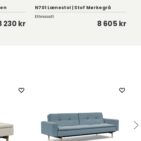
een
N701 Lænestol | Stof Mørkegrå
La
Ethnicraft
Fu
8 230 kr
8 605 kr