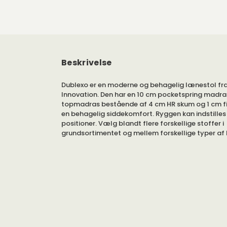
Beskrivelse
Dublexo er en moderne og behagelig lænestol fr
Innovation. Den har en 10 cm pocketspring madr
topmadras bestående af 4 cm HR skum og 1 cm fibe
en behagelig siddekomfort. Ryggen kan indstilles i
positioner. Vælg blandt flere forskellige stoffer i
grundsortimentet og mellem forskellige typer af 
Rammen er i matlakeret stål undtagen til benene 
ben, hvor rammen er i sølvgrå. Man kan også væl
andre stoffer fra Innovation til en lille højere pris
længere leveringstid på cirka 14 - 15 uger. Den l
leveringstid skyldes, at sofaen da fremstilles efter
Modellen findes også som sofa, med og uden a
egne produkter.