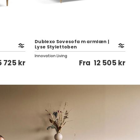
Dublexo Sovesofa m armlæn |
Lyse Stylettoben
V
Innovation Living
Pa
5 725 kr
Fra
12 505 kr