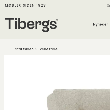
MØBLER SIDEN 1923
O
Nyheder
Startsiden
Lænestole