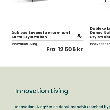
Dublexo L
Dublexo Sovesofa m armlæn |
Dance Nat
Sorte Stylettoben
Stylettob
Innovation Living
Innovation Li
kr
Fra
12 505 kr
Innovation Living
Innovation Living™ er en dansk møbelvirksomhed by