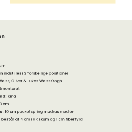
on
 cm
 indstilles i 3 forskellige positioner.
Weiss, Oliver & Lukas WeissKrogh
Umonteret
and
:
Kina
3 cm
de
:
10 cm pocketspring madras med en
består af 4 cm i HR skum og 1 cm fiberfyld