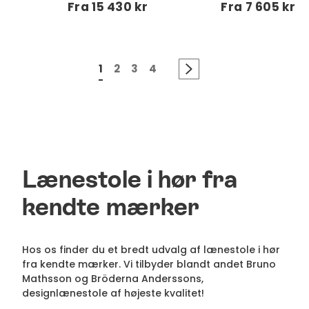
Fra
15 430 kr
Fra
7 605 kr
1
2
3
4
Lænestole i hør fra
kendte mærker
Hos os finder du et bredt udvalg af lænestole i hør
fra kendte mærker. Vi tilbyder blandt andet Bruno
Mathsson og Bröderna Anderssons,
designlænestole af højeste kvalitet!