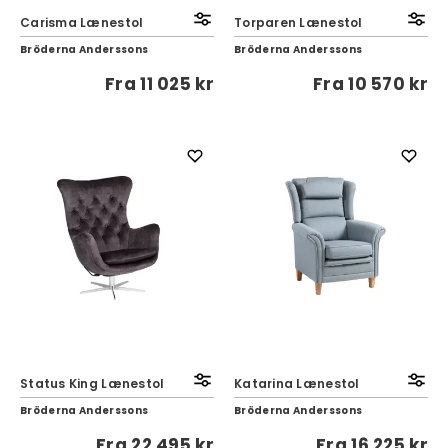
Carisma Lænestol
Torparen Lænestol
Bröderna Anderssons
Bröderna Anderssons
Fra
11 025 kr
Fra
10 570 kr
Status King Lænestol
Katarina Lænestol
Bröderna Anderssons
Bröderna Anderssons
Fra
22 495 kr
Fra
16 225 kr