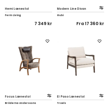
Hemi Lænestol
Modern Line Divan
Ferm Living
Gubi
7 349 kr
Fra
17 360 kr
Focus Lænestol
El Paso Lænestol
Bröderna Anderssons
Troels