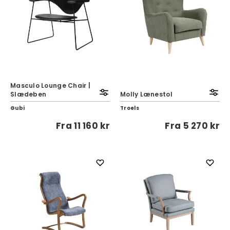
Masculo Lounge Chair |
Slædeben
Molly Lænestol
Gubi
Troels
Fra
11 160 kr
Fra
5 270 kr