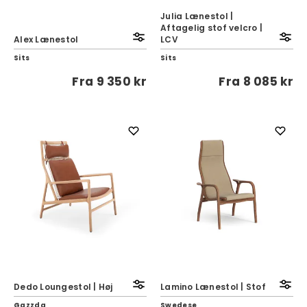
Julia Lænestol |
Aftagelig stof velcro |
Alex Lænestol
LCV
Sits
Sits
Fra
9 350 kr
Fra
8 085 kr
Dedo Loungestol | Høj
Lamino Lænestol | Stof
Gazzda
Swedese