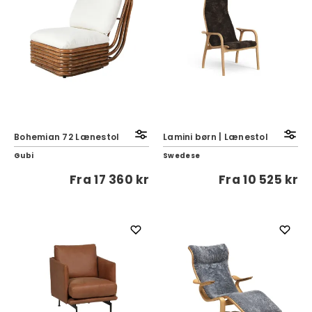
Bohemian 72 Lænestol
Lamini børn | Lænestol
Gubi
Swedese
Fra
17 360 kr
Fra
10 525 kr