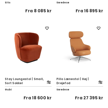
Sits
Swedese
Fra
8 085 kr
Fra
16 895 kr
Stay Loungestol | Small,
Pillo Lænestol | Høj |
Sort Sokkel
Drejefod
Gubi
Swedese
Fra
18 600 kr
Fra
27 395 kr