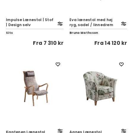
Impulse Lænestol | Stof
Eva lænestol med høj
| Design selv
ryg, sadel / linnedrem
Sits
Bruno Mathsson
Fra
7 310 kr
Fra
14 120 kr
Kaptenen Lænestol
Agnes Lænestol