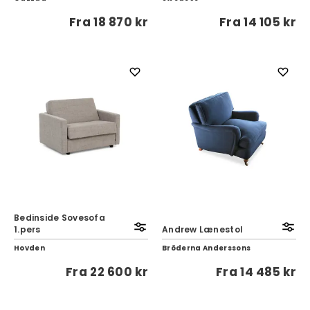
Fra
18 870 kr
Fra
14 105 kr
Bedinside Sovesofa
1.pers
Andrew Lænestol
Hovden
Bröderna Anderssons
Fra
22 600 kr
Fra
14 485 kr