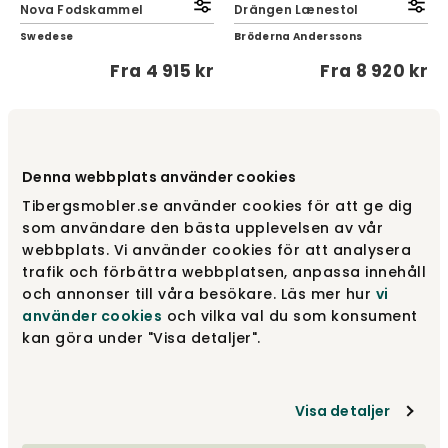
Nova Fodskammel
Drängen Lænestol
Swedese
Bröderna Anderssons
Fra
4 915 kr
Fra
8 920 kr
Denna webbplats använder cookies
Tibergsmobler.se använder cookies för att ge dig
som användare den bästa upplevelsen av vår
webbplats. Vi använder cookies för att analysera
trafik och förbättra webbplatsen, anpassa innehåll
och annonser till våra besökare. Läs mer hur
vi
använder cookies
och vilka val du som konsument
kan göra under "Visa detaljer".
Wave Dagseng |
Pacha Lounge Chair
Justerbar
Gubi
Troels
Visa detaljer
Fra
17 360 kr
Fra
10 790 kr