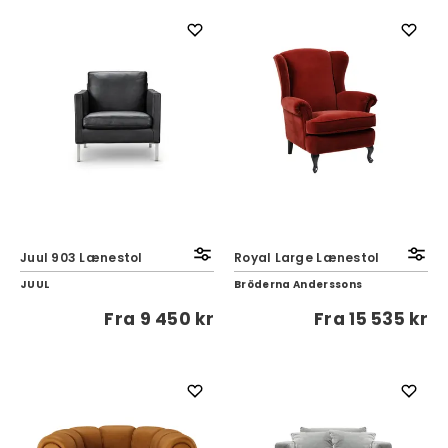
Juul 903 Lænestol
Royal Large Lænestol
JUUL
Bröderna Anderssons
Fra
9 450 kr
Fra
15 535 kr