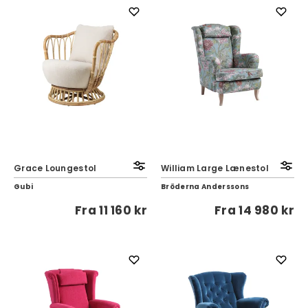
Grace Loungestol
William Large Lænestol
Gubi
Bröderna Anderssons
Fra
11 160 kr
Fra
14 980 kr