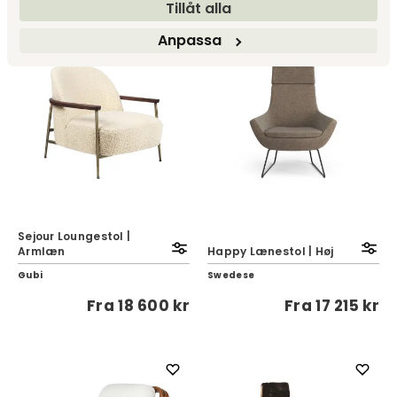
Tillåt alla
Anpassa
Sejour Loungestol |
Armlæn
Happy Lænestol | Høj
Gubi
Swedese
Fra
18 600 kr
Fra
17 215 kr