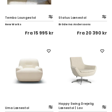
Tembo Loungestol
Status Lænestol
New Works
Bröderna Anderssons
Fra
15 995 kr
Fra
20 390 kr
Happy Swing Drejelig
Uma Lænestol
Lænestol | Lav