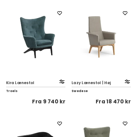
Kira Lænestol
Lazy Lænestol | Høj
Troels
Swedese
Fra
9 740 kr
Fra
18 470 kr