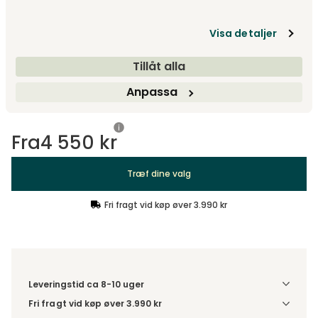
Fra
4 695 kr
Visa detaljer
Design dit produkt
Tillåt alla
Træf dine valg
Anpassa
Fra
4 550 kr
Træf dine valg
Fri fragt vid køp øver 3.990 kr
Leveringstid ca 8-10 uger
Fri fragt vid køp øver 3.990 kr