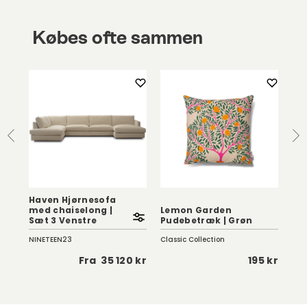
Købes ofte sammen
Haven Hjørnesofa
med chaiselong |
Lemon Garden
Br
Sæt 3 Venstre
Pudebetræk | Grøn
14
NINETEEN23
Classic Collection
Ethn
 kr
Fra
35 120 kr
195 kr