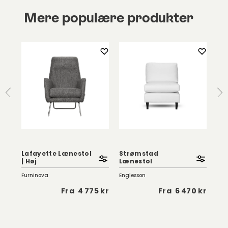
Mere populære produkter
|
Lafayette Lænestol
Strømstad
Du
| Høj
Lænestol
Ro
Furninova
Englesson
Row
 kr
Fra
4 775 kr
Fra
6 470 kr