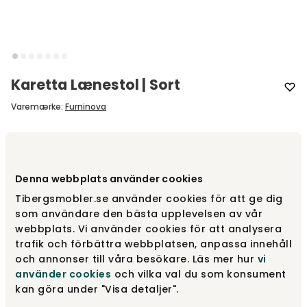
Karetta Lænestol | Sort
Varemærke
:
Furninova
Vælg udførelse
Sort
Denna webbplats använder cookies
Sort
Fra
4 550 kr
Tibergsmobler.se använder cookies för att ge dig
som användare den bästa upplevelsen av vår
webbplats. Vi använder cookies för att analysera
trafik och förbättra webbplatsen, anpassa innehåll
Eg
Fra
4 550 kr
och annonser till våra besökare. Läs mer hur
vi
använder cookies
och vilka val du som konsument
kan göra under "Visa detaljer".
Røget eg