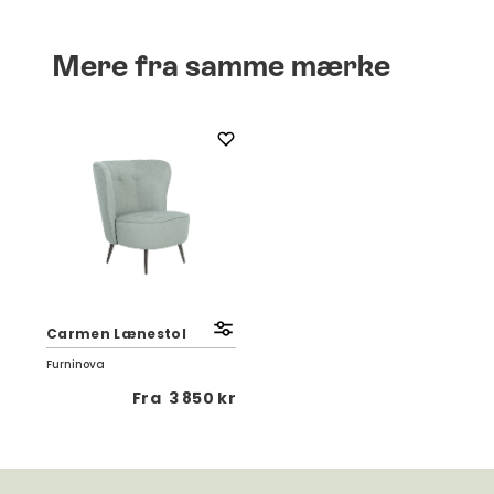
Mere fra samme mærke
Carmen Lænestol
Furninova
Fra
3 850 kr