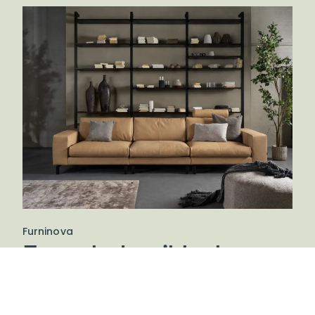
Furninova
En møbel er ikke bare
en møbel – den er en
del af dit liv.