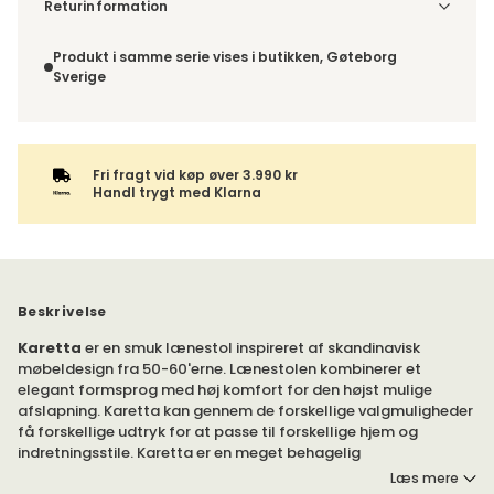
Vælg udførelse via “Træf dine valg” for at se
Returinformation
fragtinformation for din kombination.
Da du bestiller produktet efter dine egne valg, er der ikke
fortrydelsesret.
Produkt i samme serie vises i butikken, Gøteborg
Sverige
Fri fragt vid køp øver 3.990 kr
Handl trygt med Klarna
Beskrivelse
Karetta
er en smuk lænestol inspireret af skandinavisk
møbeldesign fra 50-60'erne. Lænestolen kombinerer et
elegant formsprog med høj komfort for den højst mulige
afslapning. Karetta kan gennem de forskellige valgmuligheder
få forskellige udtryk for at passe til forskellige hjem og
indretningsstile. Karetta er en meget behagelig
loungelænestol. Vælg fra Furninovas brede udvalg af stoffer
Læs mere