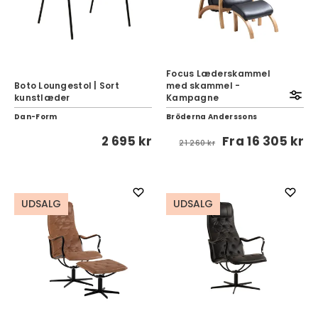
Focus Læderskammel
Boto Loungestol | Sort
med skammel -
kunstlæder
Kampagne
Dan-Form
Bröderna Anderssons
2 695 kr
Fra
16 305 kr
21 260 kr
UDSALG
UDSALG