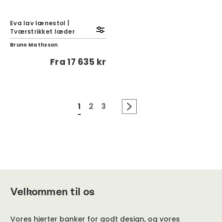
Eva lav lænestol |
Tværstrikket læder
Bruno Mathsson
Fra
17 635 kr
1
2
3
Velkommen til os
Vores hjerter banker for godt design, og vores