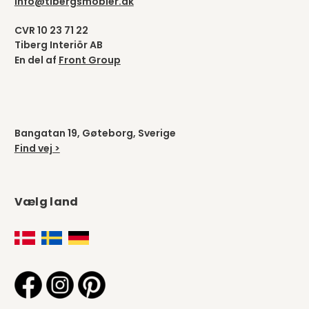
info@tibergsmobler.dk
CVR 10 23 71 22
Tiberg Interiör AB
En del af
Front Group
Bangatan 19, Gøteborg, Sverige
Find vej >
Vælg land