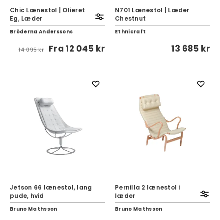
Chic Lænestol | Olieret
N701 Lænestol | Læder
Eg, Læder
Chestnut
Bröderna Anderssons
Ethnicraft
Fra
12 045 kr
13 685 kr
14 095 kr
Jetson 66 lænestol, lang
Pernilla 2 lænestol i
pude, hvid
læder
Bruno Mathsson
Bruno Mathsson