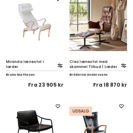
Miranda lænestol i
Cleo lænestol med
læder
skammel Tilbud | Læder
Bruno Mathsson
Bröderna Anderssons
Fra
23 905 kr
Fra
18 870 kr
UDSALG