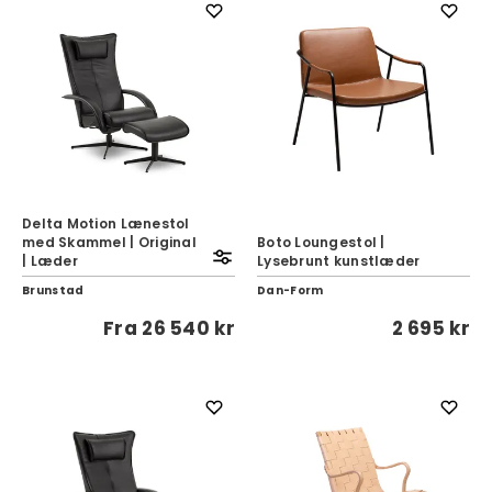
Delta Motion Lænestol
med Skammel | Original
Boto Loungestol |
| Læder
Lysebrunt kunstlæder
Brunstad
Dan-Form
Fra
26 540 kr
2 695 kr