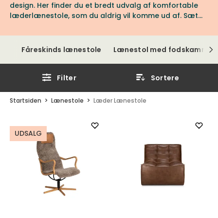
design. Her finder du et bredt udvalg af komfortable
læderlænestole, som du aldrig vil komme ud af. Sæt
dig ned og prøv selv bekvemmeligheden!
Fåreskinds lænestole
Lænestol med fodskammel
Filter
Sortere
Startsiden
Lænestole
Læder Lænestole
UDSALG