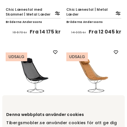
Chic Lænestol med
Chic Lænestol | Metal
Skammel | Metal Læder
Læder
Bröderna Anderssons
Bröderna Anderssons
Fra
14 175 kr
Fra
12 045 kr
18 870 kr
14 095 kr
UDSALG
UDSALG
Jetson 66 lænestol, kort
Jetson 66 lænestol, lang
Denna webbplats använder cookies
pude, sort
pude, cognac
Tibergsmobler.se använder cookies för att ge dig
Bruno Mathsson
Bruno Mathsson