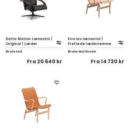
Delta Motion Lænestol |
Eva lav lænestol |
Original | Læder
Flettede læderremme
Brunstad
Bruno Mathsson
Fra
20 640 kr
Fra
14 730 kr