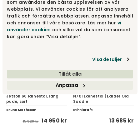
som användare den bästa upplevelsen av vår
13 950 kr
14 950 kr
webbplats. Vi använder cookies för att analysera
14 330 kr
15 920 kr
trafik och förbättra webbplatsen, anpassa innehåll
och annonser till våra besökare. Läs mer hur
vi
använder cookies
och vilka val du som konsument
UDSALG
kan göra under "Visa detaljer".
Visa detaljer
Tillåt alla
Anpassa
Jetson 66 lænestol, lang
N701 Lænestol | Læder Old
pude, sort
Saddle
Bruno Mathsson
Ethnicraft
14 950 kr
13 685 kr
15 920 kr