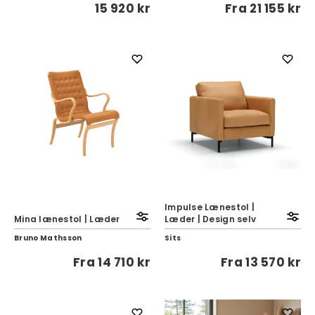
15 920 kr
Fra
21 155 kr
Impulse Lænestol |
Mina lænestol | Læder
Læder | Design selv
Bruno Mathsson
Sits
Fra
14 710 kr
Fra
13 570 kr