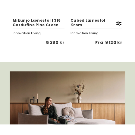
Sp
Fre
5
Mikunjo Lænestol | 316
Cubed Lænestol
El
Cordufine Pine Green
Krom
Cu
Innovation Living
Innovation Living
Inno
 kr
5 380 kr
Fra
9 120 kr