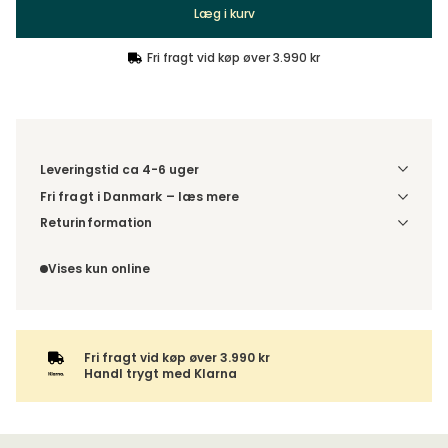
Læg i kurv
Fri fragt vid køp øver 3.990 kr
Leveringstid ca 4-6 uger
Fri fragt i Danmark – læs mere
Denne vare leveres til din dør/tomtgrænse. Inden levering
Returinformation
bliver du kontaktet med information om det forventede
Da du bestiller produktet efter dine egne valg, er der ikke
leveringstidspunkt. Bestilles varen sammen med andre
fortrydelsesret.
Vises kun online
produkter, sendes hele ordren samlet.
Fri fragt vid køp øver 3.990 kr
Handl trygt med Klarna