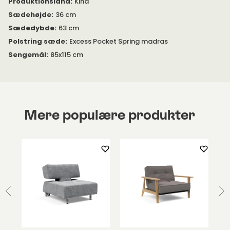
Produktionsland
:
Kina
Sædehøjde
:
36 cm
Sædedybde
:
63 cm
Polstring sæde
:
Excess Pocket Spring madras
Sengemål
:
85x115 cm
Mere populære produkter