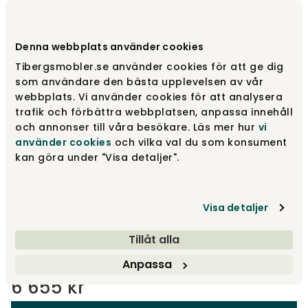
Varemærke
:
Innovation Living
Denna webbplats använder cookies
Vælg stof
539 Bouclé Beige
Tibergsmobler.se använder cookies för att ge dig
som användare den bästa upplevelsen av vår
539 Bouclé Beige
webbplats. Vi använder cookies för att analysera
6 655 kr
trafik och förbättra webbplatsen, anpassa innehåll
och annonser till våra besökare. Läs mer hur
vi
använder cookies
och vilka val du som konsument
565 Twist Granite
kan göra under "Visa detaljer".
6 655 kr
Visa detaljer
Andre stoffer
Fra
7 300 kr
Tillåt alla
Anpassa
6 655 kr