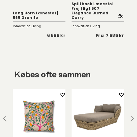
Splitback Lænestol
Frej | Eg | 507
Long Horn Lænestol |
Elegance Burned
Cu
565 Granite
Curry
Kr
Innovation Living
Innovation Living
Inno
 kr
6 655 kr
Fra
7 585 kr
Købes ofte sammen