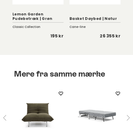
Pa
Lemon Garden
Lou
Pudebetræk | Grøn
Basket Daybed | Natur
Ar
Classic Collection
Cane-line
Gub
 kr
195 kr
26 355 kr
Mere fra samme mærke