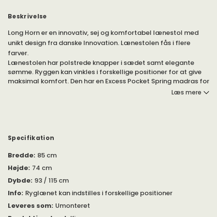
Beskrivelse
Long Horn er en innovativ, sej og komfortabel lænestol med
unikt design fra danske Innovation. Lænestolen fås i flere
farver.
Lænestolen har polstrede knapper i sædet samt elegante
sømme. Ryggen kan vinkles i forskellige positioner for at give
maksimal komfort. Den har en Excess Pocket Spring madras for
en ekstra behagelig siddekomfort.
Læs mere
Benene og de elegante hjul i bagkanten af lænestolen er i
rustfrit stål.
Modellen findes også som sofa - som I finder under egen
Specifikation
produkt.
Bredde
:
85 cm
Højde
:
74 cm
Dybde
:
93 / 115 cm
Info
:
Ryglænet kan indstilles i forskellige positioner
Leveres som
:
Umonteret