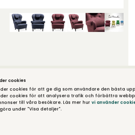
der cookies
Specifikati
der cookies för att ge dig som användare den bästa upp
der cookies för att analysera trafik och förbättra webbp
rl Malmsten i
Bredde
:
85 cm
 Rom, fik Carl
nonser till våra besökare. Läs mer hur
vi använder cooki
Højde
:
99 cm
ænestolen
öra under "Visa detaljer".
Dybde
:
97 cm
aven, men den
på tidløsheden i
Materiale ra
de ved valg af
Designer
:
Carl
Læs mere