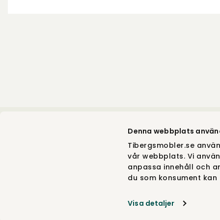
Denna webbplats använ
Beskrivelse
Tibergsmobler.se använ
vår webbplats. Vi använ
Rundryg
er en klassisk lænestol formgivet af Ca
1939. Da man skulle indrette Det Svenske Institut i
anpassa innehåll och an
Malmsten opgaven med at designe møblerne. L
du som konsument kan g
Rundryg er en af møblerne han designede til opg
blev ikke sat i produktion før i 1992. Et klart bevis 
hans design! Knapperne i ryggen er mønsterpasse
Visa detaljer
mønstret stof.