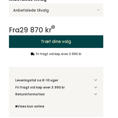
Anbefalede tilvalg
Fra
29 870 kr
Træf dine valg
Fri fragt vid køp øver 3.990 kr
Leveringstid ca 8-10 uger
Fri fragt vid køp øver 3.990 kr
Vælg udførelse via “Træf dine valg” for at se
Returinformation
fragtinformation for din kombination.
Da du bestiller produktet efter dine egne valg, er
der ikke fortrydelsesret.
Vises kun online