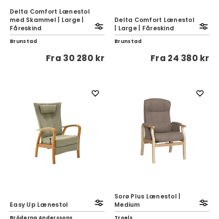
Delta Comfort Lænestol
med Skammel | Large |
Delta Comfort Lænestol
Fåreskind
| Large | Fåreskind
Brunstad
Brunstad
Fra
30 280 kr
Fra
24 380 kr
Sorø Plus Lænestol |
Easy Up Lænestol
Medium
Bröderna Anderssons
Troels