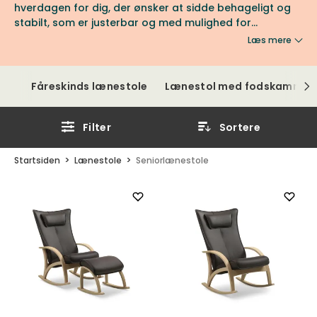
hverdagen for dig, der ønsker at sidde behageligt og
stabilt, som er justerbar og med mulighed for
rejsehjælp takket være det såkaldte lift-up-system?
Læs mere
Eller ønsker du komfort & stil samtidig med en
behagelig gyngende funktion? Så er du kommet til det
rette sted. Vi tilbyder nogle af markedets bedste
Fåreskinds lænestole
Lænestol med fodskammel
seniorstole.
Filter
Sortere
Startsiden
Lænestole
Seniorlænestole