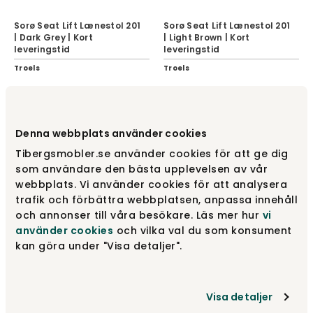
Sorø Seat Lift Lænestol 201
Sorø Seat Lift Lænestol 201
| Dark Grey | Kort
| Light Brown | Kort
leveringstid
leveringstid
Troels
Troels
12 625 kr
12 625 kr
Denna webbplats använder cookies
Tibergsmobler.se använder cookies för att ge dig
som användare den bästa upplevelsen av vår
webbplats. Vi använder cookies för att analysera
trafik och förbättra webbplatsen, anpassa innehåll
och annonser till våra besökare. Läs mer hur
vi
använder cookies
och vilka val du som konsument
kan göra under "Visa detaljer".
Sorø Skammel 201 | Dark
Visa detaljer
Sorø Skammel
Grey | Kort leveringstid