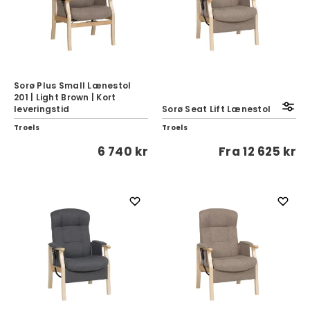
Sorø Plus Small Lænestol
201 | Light Brown | Kort
leveringstid
Sorø Seat Lift Lænestol
Troels
Troels
6 740 kr
Fra
12 625 kr