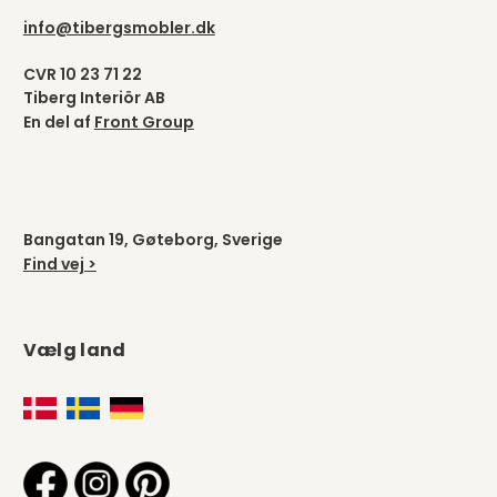
info@tibergsmobler.dk
CVR 10 23 71 22
Tiberg Interiör AB
En del af
Front Group
Bangatan 19, Gøteborg, Sverige
Find vej >
Vælg land