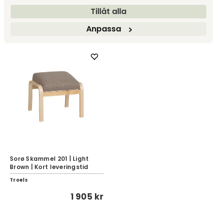
Troels
Troels
Tillåt alla
Fra
1 905 kr
1 905 kr
Anpassa
Sorø Skammel 201 | Light
Brown | Kort leveringstid
Troels
1 905 kr