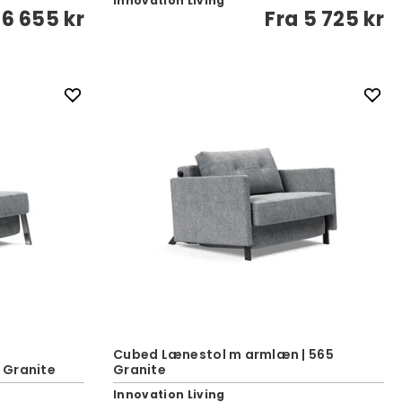
Innovation Living
6 655 kr
Fra
5 725 kr
Cubed Lænestol m armlæn | 565
 Granite
Granite
Innovation Living