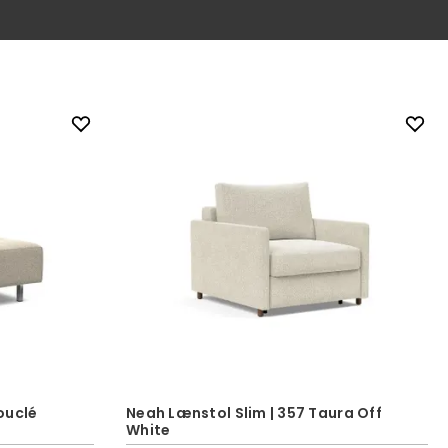
ouclé
Neah Lænstol Slim | 357 Taura Off
White