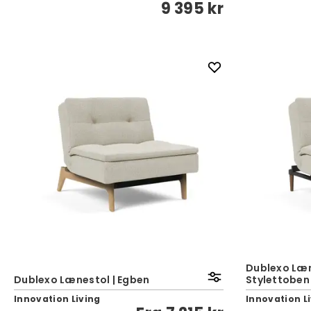
9 395 kr
Dublexo Læn
Dublexo Lænestol | Egben
Stylettoben
Innovation Living
Innovation L