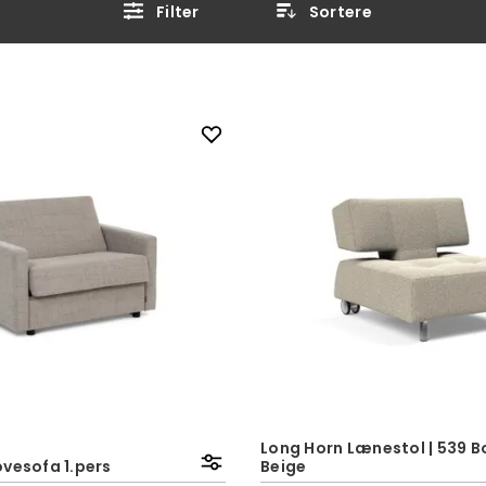
Filter
Sortere
Long Horn Lænestol | 539 B
ovesofa 1.pers
Beige