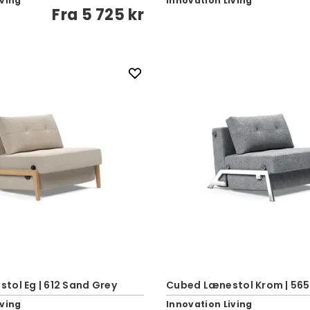
iving
Innovation Living
Fra
5 725 kr
tol Eg | 612 Sand Grey
Cubed Lænestol Krom | 565
iving
Innovation Living