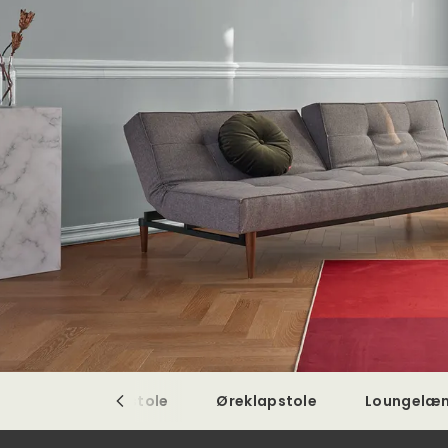
Reclinerlænestole
Øreklapstole
Loungelæn