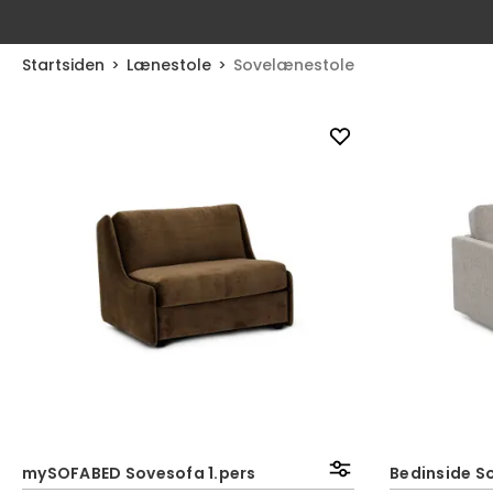
Startsiden
Lænestole
Sovelænestole
mySOFABED Sovesofa 1.pers
Bedinside S