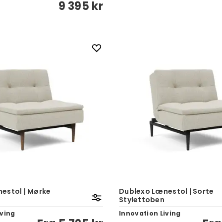
9 395 kr
estol | Mørke
Dublexo Lænestol | Sorte
Stylettoben
iving
Innovation Living