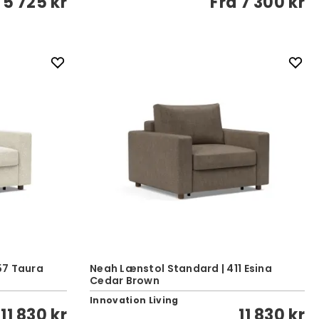
a
5 725 kr
Fra
7 300 kr
57 Taura
Neah Lænstol Standard | 411 Esina
Cedar Brown
Innovation Living
11 830 kr
11 830 kr