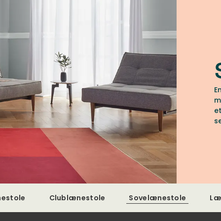
E
m
e
s
k
b
ø
v
estole
Clublænestole
Sovelænestole
Læ