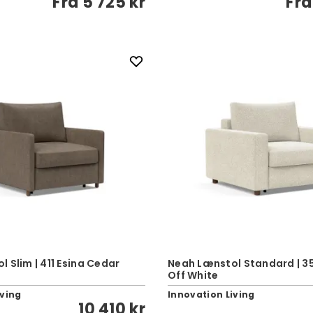
Fra
5 725 kr
Fr
 Slim | 411 Esina Cedar
Neah Lænstol Standard | 3
Off White
iving
Innovation Living
10 410 kr