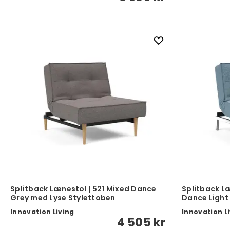
Splitback Lænestol | 521 Mixed Dance
Splitback L
Grey med Lyse Stylettoben
Dance Light
Innovation Living
Innovation L
4 505 kr