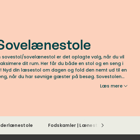
Sovelænestole
n sovestol/sovelænestol er det oplagte valg, når du vil
aksimere dit rum. Her får du både en stol og en seng i
t! Nyd din læsestol om dagen og fold den nemt ud til en
eng, når du har søvnige gæster på besøg. Sovestolen
an desuden matches med din øvrige indretning. Vælg
Læs mere
etræk i stof eller læder for at tilpasse stolen efter egne
nsker. Vi hos Tibergs Møbler er her for at guide dig i dit
alg.
derlænestole
Fodskamler | Lænestoltilbehør