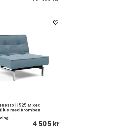
ænestol | 525 Mixed
 Blue med Kromben
iving
4 505 kr