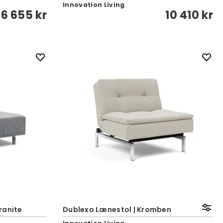
Innovation Living
6 655 kr
10 410 kr
ranite
Dublexo Lænestol | Kromben