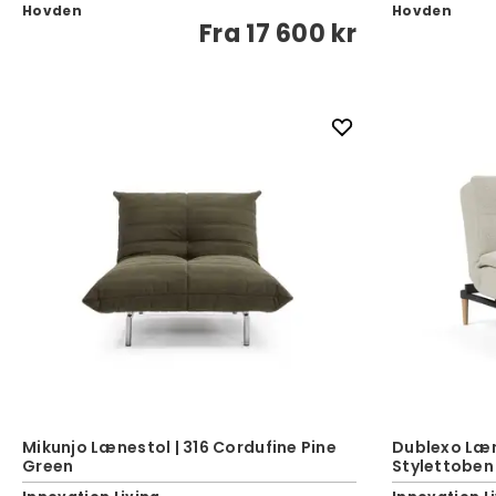
Hovden
Hovden
Fra
17 600 kr
Mikunjo Lænestol | 316 Cordufine Pine
Dublexo Læn
Green
Stylettoben