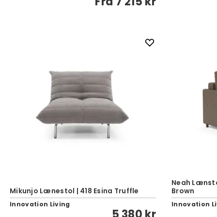
Fra
7 215 kr
Neah Lænstol
Mikunjo Lænestol | 418 Esina Truffle
Brown
Innovation Living
Innovation L
5 380 kr