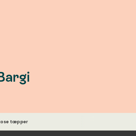
Bargi
kose tæpper