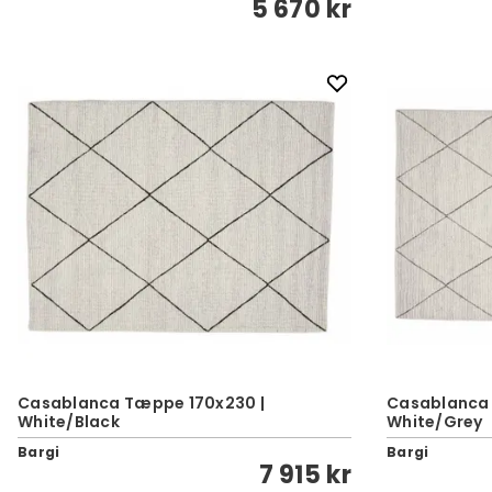
5 670 kr
Casablanca Tæppe 170x230 |
Casablanca 
White/Black
White/Grey
Bargi
Bargi
7 915 kr