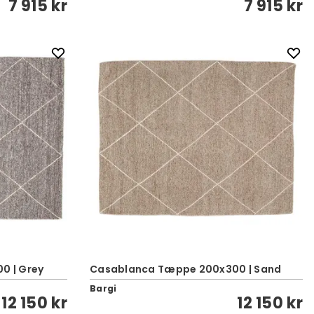
7 915 kr
7 915 kr
0 | Grey
Casablanca Tæppe 200x300 | Sand
Bargi
12 150 kr
12 150 kr