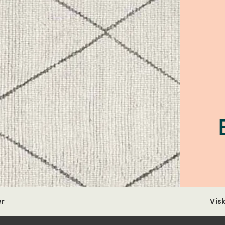
er
Vis