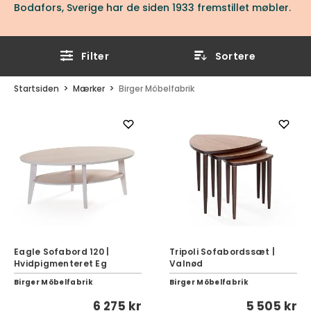
Bodafors, Sverige har de siden 1933 fremstillet møbler.
Filter
Sortere
Startsiden
Mærker
Birger Möbelfabrik
Eagle Sofabord 120 |
Tripoli Sofabordssæt |
Hvidpigmenteret Eg
Valnød
Birger Möbelfabrik
Birger Möbelfabrik
6 275 kr
5 505 kr