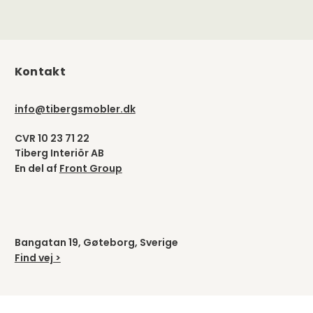
Kontakt
info@tibergsmobler.dk
CVR 10 23 71 22
Tiberg Interiör AB
En del af
Front Group
Bangatan 19, Gøteborg, Sverige
Find vej >
Vælg land