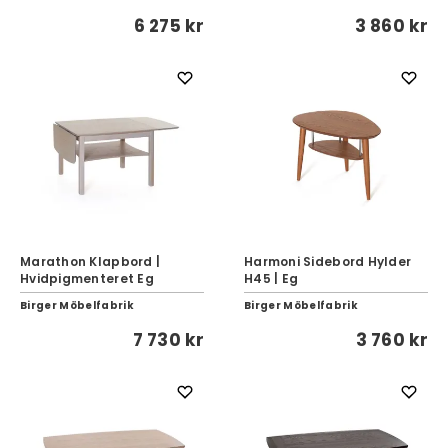
6 275 kr
3 860 kr
Marathon Klapbord |
Harmoni Sidebord Hylder
Hvidpigmenteret Eg
H45 | Eg
Birger Möbelfabrik
Birger Möbelfabrik
7 730 kr
3 760 kr