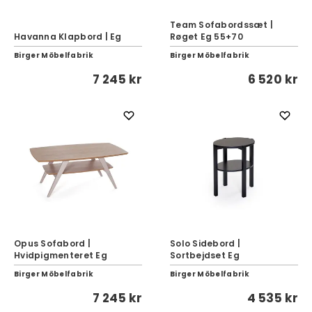
Team Sofabordssæt |
Havanna Klapbord | Eg
Røget Eg 55+70
Birger Möbelfabrik
Birger Möbelfabrik
7 245 kr
6 520 kr
Opus Sofabord |
Solo Sidebord |
Hvidpigmenteret Eg
Sortbejdset Eg
Birger Möbelfabrik
Birger Möbelfabrik
7 245 kr
4 535 kr