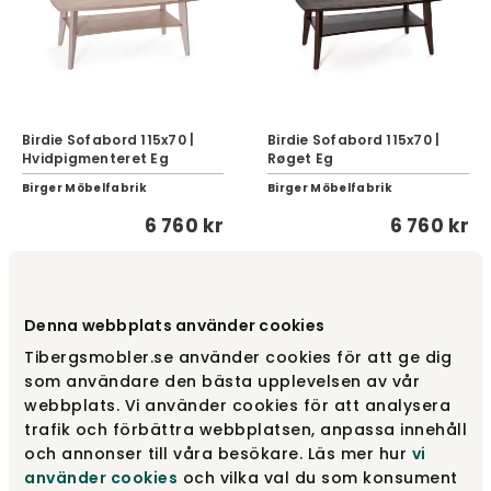
Birdie Sofabord 115x70 |
Birdie Sofabord 115x70 |
Hvidpigmenteret Eg
Røget Eg
Birger Möbelfabrik
Birger Möbelfabrik
6 760 kr
6 760 kr
Denna webbplats använder cookies
Tibergsmobler.se använder cookies för att ge dig
som användare den bästa upplevelsen av vår
webbplats. Vi använder cookies för att analysera
trafik och förbättra webbplatsen, anpassa innehåll
och annonser till våra besökare. Läs mer hur
vi
använder cookies
och vilka val du som konsument
Birdie Sofabord 115x70 |
Birdie Sofabord 115x70 |