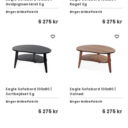
Hvidpigmenteret Eg
Røget Eg
Birger Möbelfabrik
Birger Möbelfabrik
6 275 kr
6 275 kr
Eagle Sofabord 100x80 |
Eagle Sofabord 100x80 |
Sortbejdset Eg
Valnød
Birger Möbelfabrik
Birger Möbelfabrik
6 275 kr
6 275 kr