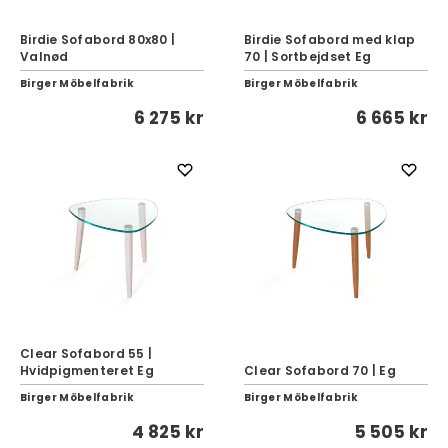
Birdie Sofabord 80x80 |
Birdie Sofabord med klap
Valnød
70 | Sortbejdset Eg
Birger Möbelfabrik
Birger Möbelfabrik
6 275 kr
6 665 kr
Clear Sofabord 55 |
Hvidpigmenteret Eg
Clear Sofabord 70 | Eg
Birger Möbelfabrik
Birger Möbelfabrik
4 825 kr
5 505 kr