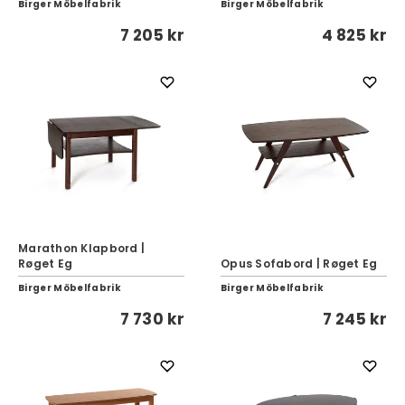
Birger Möbelfabrik
Birger Möbelfabrik
7 205 kr
4 825 kr
Marathon Klapbord |
Røget Eg
Opus Sofabord | Røget Eg
Birger Möbelfabrik
Birger Möbelfabrik
7 730 kr
7 245 kr