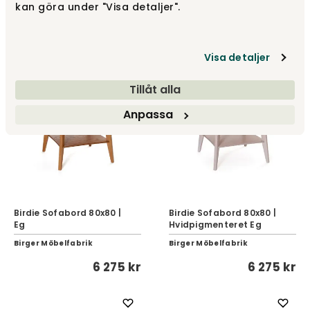
kan göra under "Visa detaljer".
Sortbejdset Eg
Valnød
Birger Möbelfabrik
Birger Möbelfabrik
6 760 kr
6 760 kr
Visa detaljer
Tillåt alla
Anpassa
Birdie Sofabord 80x80 |
Birdie Sofabord 80x80 |
Eg
Hvidpigmenteret Eg
Birger Möbelfabrik
Birger Möbelfabrik
6 275 kr
6 275 kr