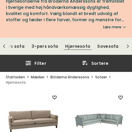
Hjørnesofaerne fra Bröderna Anderssons er fremstillet
i Sverige med høj håndværksmæssig dygtighed,
kvalitet og komfort. Vælg blandt et bredt udvalg af
stoffer og læder i flere farver, former og mønstre for
at designe din sofa efter dine egne ønsker. Se udvalget
Læs mere
fra Bröderna Anderssons hos os på Tibergs Møbler.
5-pers sofa
3-pers sofa
Hjørnesofa
Sovesofa
Filter
Sortere
Startsiden
Mærker
Bröderna Anderssons
Sofaer
Hjørnesofa