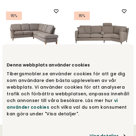
15%
15%
Denna webbplats använder cookies
Flexi Hjørnesofa med
åben ende
Roma sofa
Tibergsmobler.se använder cookies för att ge dig
som användare den bästa upplevelsen av vår
Bröderna Anderssons
Bröderna Anderssons
webbplats. Vi använder cookies för att analysera
Fra
25 989 kr
Fra
13 621 kr
30 575 kr
16 025 kr
trafik och förbättra webbplatsen, anpassa innehåll
och annonser till våra besökare. Läs mer hur
vi
använder cookies
och vilka val du som konsument
kan göra under "Visa detaljer".
Visa detaljer