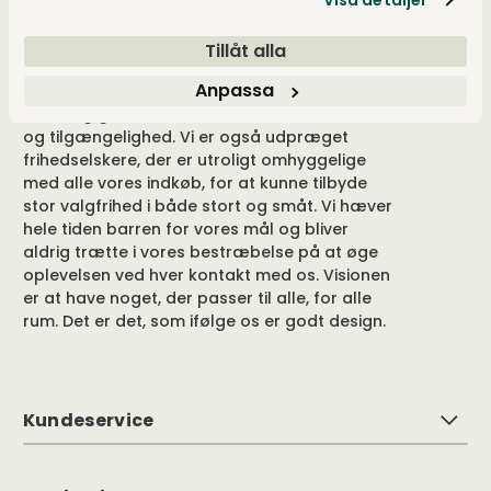
Velkommen til os
Tillåt alla
Vores hjerter banker for godt design, og vores
Anpassa
drivkraft ligger i at tilbyde et unikt udvalg og
samtidig give merværdi i form af viden, følelse
og tilgængelighed. Vi er også udpræget
frihedselskere, der er utroligt omhyggelige
med alle vores indkøb, for at kunne tilbyde
stor valgfrihed i både stort og småt. Vi hæver
hele tiden barren for vores mål og bliver
aldrig trætte i vores bestræbelse på at øge
oplevelsen ved hver kontakt med os. Visionen
er at have noget, der passer til alle, for alle
rum. Det er det, som ifølge os er godt design.
Kundeservice