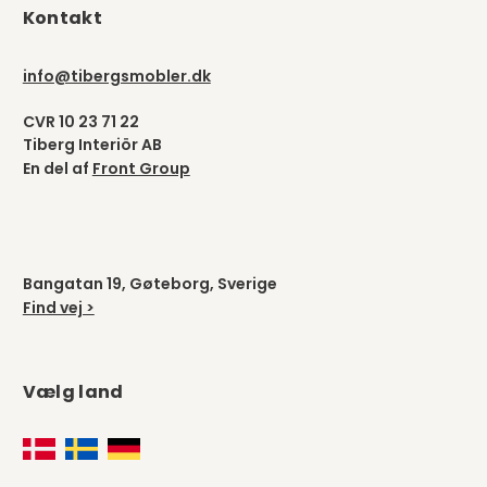
Kontakt
info@tibergsmobler.dk
CVR 10 23 71 22
Tiberg Interiör AB
En del af
Front Group
Bangatan 19, Gøteborg, Sverige
Find vej >
Vælg land