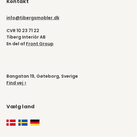
Kontakt
info@tibergsmobler.dk
CVR 10 23 71 22
Tiberg Interiör AB
En del af
Front Group
Bangatan 19, Gøteborg, Sverige
Find vej >
Vælg land