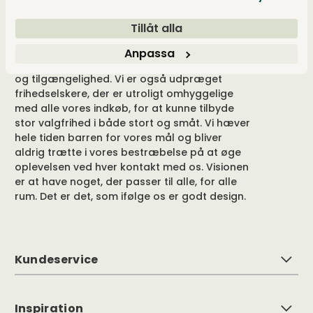
Tillåt alla
Vores hjerter banker for godt design, og vores
drivkraft ligger i at tilbyde et unikt udvalg og
Anpassa
samtidig give merværdi i form af viden, følelse
og tilgængelighed. Vi er også udpræget
frihedselskere, der er utroligt omhyggelige
med alle vores indkøb, for at kunne tilbyde
stor valgfrihed i både stort og småt. Vi hæver
hele tiden barren for vores mål og bliver
aldrig trætte i vores bestræbelse på at øge
oplevelsen ved hver kontakt med os. Visionen
er at have noget, der passer til alle, for alle
rum. Det er det, som ifølge os er godt design.
Kundeservice
Inspiration