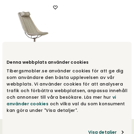
Denna webbplats använder cookies
Jetson 66 lænestol, lang
pude, birk
Tibergsmobler.se använder cookies för att ge dig
Bruno Mathsson
som användare den bästa upplevelsen av vår
webbplats. Vi använder cookies för att analysera
15 920 kr
trafik och förbättra webbplatsen, anpassa innehåll
och annonser till våra besökare. Läs mer hur
vi
använder cookies
och vilka val du som konsument
kan göra under "Visa detaljer".
Velkommen til os
Visa detaljer