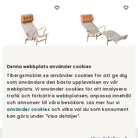
Pernilla 2 lænestol
Denna webbplats använder cookies
med sadelgjord /
Pernilla 3 Liggestol
linnegjord
sadel / linnedrem
Tibergsmobler.se använder cookies för att ge dig
som användare den bästa upplevelsen av vår
Bruno Mathsson
Bruno Mathsson
webbplats. Vi använder cookies för att analysera
Fra
14 610 kr
Fra
24 985 kr
trafik och förbättra webbplatsen, anpassa innehåll
och annonser till våra besökare. Läs mer hur
vi
använder cookies
och vilka val du som konsument
kan göra under "Visa detaljer".