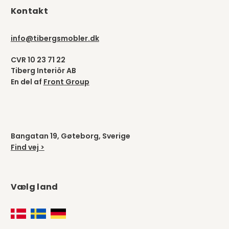
Kontakt
info@tibergsmobler.dk
CVR 10 23 71 22
Tiberg Interiör AB
En del af
Front Group
Bangatan 19, Gøteborg, Sverige
Find vej >
Vælg land