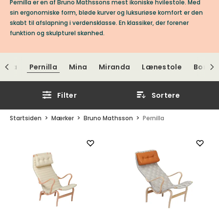
Pernilla er en af Bruno Mathssons mest ikoniske hvilestole. Med
sin ergonomiske form, bløde kurver og luksuriøse komfort er den
skabt til afslapning i verdensklasse. En klassiker, der forener
funktion og skulpturel skønhed.
Eva
Pernilla
Mina
Miranda
Lænestole
Borde
Filter
Sortere
Startsiden
Mærker
Bruno Mathsson
Pernilla