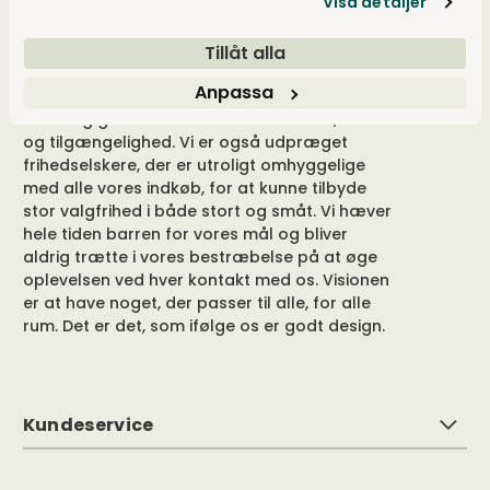
Visa detaljer
Velkommen til os
Tillåt alla
Vores hjerter banker for godt design, og vores
Anpassa
drivkraft ligger i at tilbyde et unikt udvalg og
samtidig give merværdi i form af viden, følelse
og tilgængelighed. Vi er også udpræget
frihedselskere, der er utroligt omhyggelige
med alle vores indkøb, for at kunne tilbyde
stor valgfrihed i både stort og småt. Vi hæver
hele tiden barren for vores mål og bliver
aldrig trætte i vores bestræbelse på at øge
oplevelsen ved hver kontakt med os. Visionen
er at have noget, der passer til alle, for alle
rum. Det er det, som ifølge os er godt design.
Kundeservice