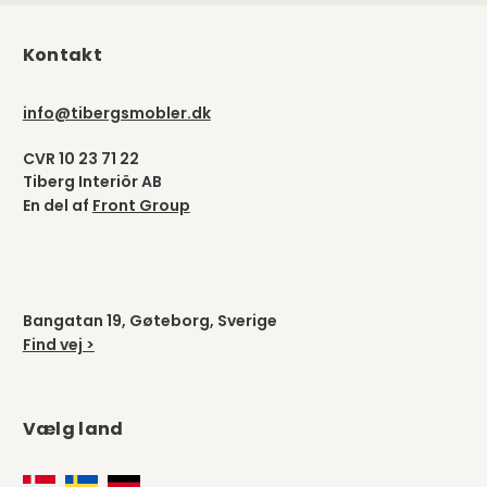
Kontakt
info@tibergsmobler.dk
CVR 10 23 71 22
Tiberg Interiör AB
En del af
Front Group
Bangatan 19, Gøteborg, Sverige
Find vej >
Vælg land