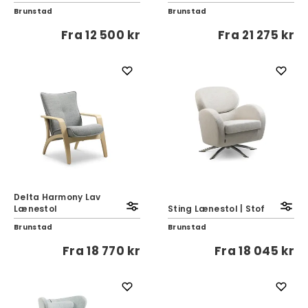
Brunstad
Brunstad
Fra
12 500 kr
Fra
21 275 kr
Delta Harmony Lav
Lænestol
Sting Lænestol | Stof
Brunstad
Brunstad
Fra
18 770 kr
Fra
18 045 kr