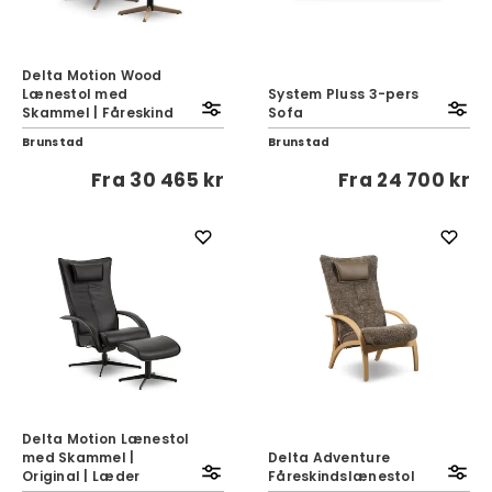
Delta Motion Wood
Lænestol med
System Pluss 3-pers
Skammel | Fåreskind
Sofa
Brunstad
Brunstad
Fra
30 465 kr
Fra
24 700 kr
Delta Motion Lænestol
med Skammel |
Delta Adventure
Original | Læder
Fåreskindslænestol