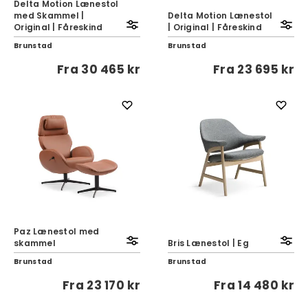
Delta Motion Lænestol
med Skammel |
Delta Motion Lænestol
Original | Fåreskind
| Original | Fåreskind
Brunstad
Brunstad
Fra
30 465 kr
Fra
23 695 kr
Paz Lænestol med
skammel
Bris Lænestol | Eg
Brunstad
Brunstad
Fra
23 170 kr
Fra
14 480 kr