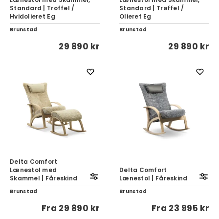
Standard | Trøffel /
Standard | Trøffel /
Hvidolieret Eg
Olieret Eg
Brunstad
Brunstad
29 890 kr
29 890 kr
Delta Comfort
Lænestol med
Delta Comfort
Skammel | Fåreskind
Lænestol | Fåreskind
Brunstad
Brunstad
Fra
29 890 kr
Fra
23 995 kr