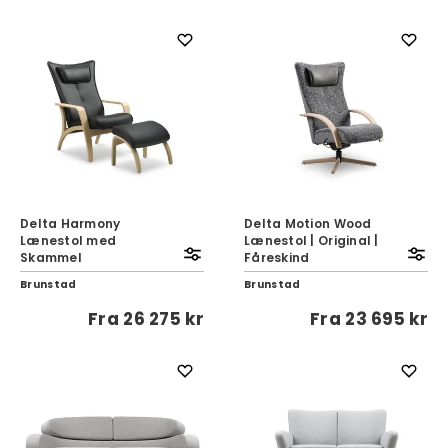
Delta Harmony
Delta Motion Wood
Lænestol med
Lænestol | Original |
Skammel
Fåreskind
Brunstad
Brunstad
Fra
26 275 kr
Fra
23 695 kr