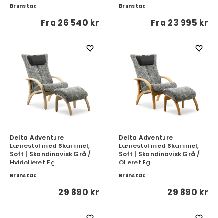
Brunstad
Brunstad
Fra
26 540 kr
Fra
23 995 kr
Delta Adventure
Delta Adventure
Lænestol med Skammel,
Lænestol med Skammel,
Soft | Skandinavisk Grå /
Soft | Skandinavisk Grå /
Hvidolieret Eg
Olieret Eg
Brunstad
Brunstad
29 890 kr
29 890 kr