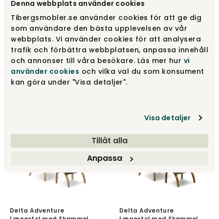
Denna webbplats använder cookies
Tibergsmobler.se använder cookies för att ge dig
som användare den bästa upplevelsen av vår
webbplats. Vi använder cookies för att analysera
Delta Adventure
Delta Adventure
Lænestol med Skammel,
Lænestol med Skammel,
trafik och förbättra webbplatsen, anpassa innehåll
Standard | Skandinavisk
Standard | Skandinavisk
och annonser till våra besökare. Läs mer hur
vi
Grå / Hvidolieret Eg
Grå / Olieret Eg
använder cookies
och vilka val du som konsument
Brunstad
Brunstad
kan göra under "Visa detaljer".
29 890 kr
29 890 kr
Visa detaljer
Tillåt alla
Anpassa
Delta Adventure
Delta Adventure
Lænestol med Skammel,
Lænestol med Skammel,