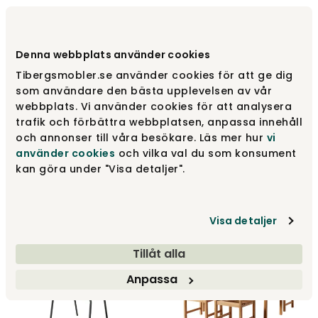
Denna webbplats använder cookies
Tibergsmobler.se använder cookies för att ge dig
som användare den bästa upplevelsen av vår
webbplats. Vi använder cookies för att analysera
trafik och förbättra webbplatsen, anpassa innehåll
och annonser till våra besökare. Läs mer hur
vi
använder cookies
och vilka val du som konsument
Mood Extreme Armstol |
Mood Extreme Armstol |
Teak | Aluminium
Tekstil / Teak | Aluminium
kan göra under "Visa detaljer".
Cinas
Cinas
1 155 kr
1 485 kr
Visa detaljer
Tillåt alla
Anpassa