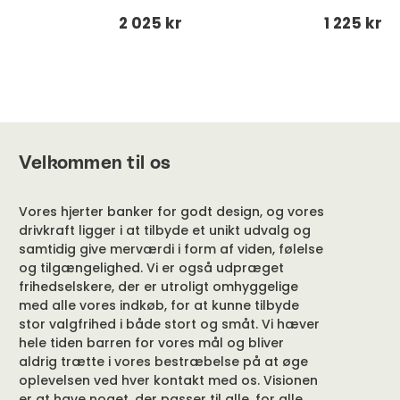
2 025 kr
1 225 kr
Velkommen til os
Vores hjerter banker for godt design, og vores
drivkraft ligger i at tilbyde et unikt udvalg og
samtidig give merværdi i form af viden, følelse
og tilgængelighed. Vi er også udpræget
frihedselskere, der er utroligt omhyggelige
med alle vores indkøb, for at kunne tilbyde
stor valgfrihed i både stort og småt. Vi hæver
hele tiden barren for vores mål og bliver
aldrig trætte i vores bestræbelse på at øge
oplevelsen ved hver kontakt med os. Visionen
er at have noget, der passer til alle, for alle