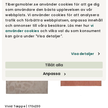
Tibergsmobler.se använder cookies för att ge dig
som användare den bästa upplevelsen av vår
webbplats. Vi använder cookies för att analysera
trafik och förbättra webbplatsen, anpassa innehåll
och annonser till våra besökare. Läs mer hur
vi
använder cookies
och vilka val du som konsument
Fyrbo Gangtæppe
Curve Dørmåtte 60x90
80x250 Grøn
Skovgrøn
kan göra under "Visa detaljer".
Classic Collection
Classic Collection
2 185 kr
485 kr
Visa detaljer
Tillåt alla
Anpassa
Vivid Tæppe | 170x230