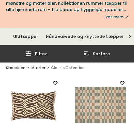
mønstre og materialer. Kollektionen rummer tæpper til
alle hjemmets rum – fra bløde og hyggelige modeller
til elegante tæpper, der tilfører indretningen karakter.
Læs mere
Hos Tibergs Møbler finder du et nøje udvalgt sortiment
af tæpper fra Classic Collection
Uldtæpper
Håndvævede og knyttede tæpper
R
Filter
Sortere
Startsiden
Mærker
Classic Collection