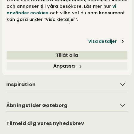
stor valgfrihed i både stort og småt. Vi hæver
och annonser till våra besökare. Läs mer hur
vi
hele tiden barren for vores mål og bliver
använder cookies
och vilka val du som konsument
aldrig trætte i vores bestræbelse på at øge
kan göra under "Visa detaljer".
oplevelsen ved hver kontakt med os. Visionen
er at have noget, der passer til alle, for alle
rum. Det er det, som ifølge os er godt design.
Visa detaljer
Tillåt alla
Kundeservice
Anpassa
Inspiration
Åbningstider Gøteborg
Tilmeld dig vores nyhedsbrev