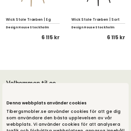
Wick Stole Træben | Eg
Wick Stole Træben | Sort
Design House Stockholm
Design House Stockholm
6 115 kr
6 115 kr
Velkommen til os
Vores hjerter banker for godt design, og vores
Denna webbplats använder cookies
drivkraft ligger i at tilbyde et unikt udvalg og
samtidig give merværdi i form af viden, følelse
Tibergsmobler.se använder cookies för att ge dig
og tilgængelighed. Vi er også udpræget
som användare den bästa upplevelsen av vår
frihedselskere, der er utroligt omhyggelige
webbplats. Vi använder cookies för att analysera
med alle vores indkøb, for at kunne tilbyde
trafik och förbättra webbplatsen, anpassa innehåll