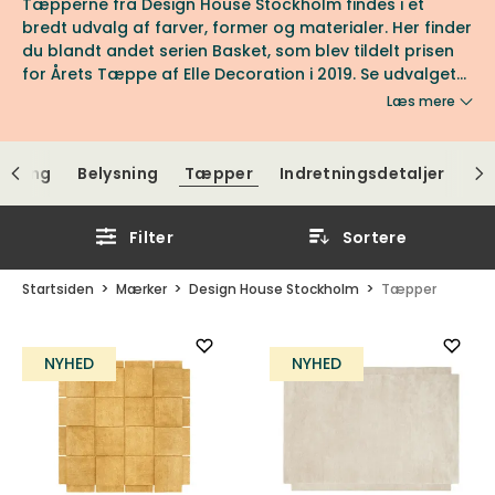
Tæpperne fra Design House Stockholm findes i et
bredt udvalg af farver, former og materialer. Her finder
du blandt andet serien Basket, som blev tildelt prisen
for Årets Tæppe af Elle Decoration i 2019. Se udvalget
fra Design House Stockholm hos os hos Tibergs Möbler.
Læs mere
varing
Belysning
Tæpper
Indretningsdetaljer
Filter
Sortere
Startsiden
Mærker
Design House Stockholm
Tæpper
NYHED
NYHED