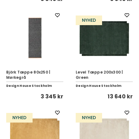
NYHED
Björk Tæppe 80x250 |
Level Tæppe 200x300 |
Mørkegrå
Green
Design House Stockholm
Design House Stockholm
3 345 kr
13 640 kr
NYHED
NYHED