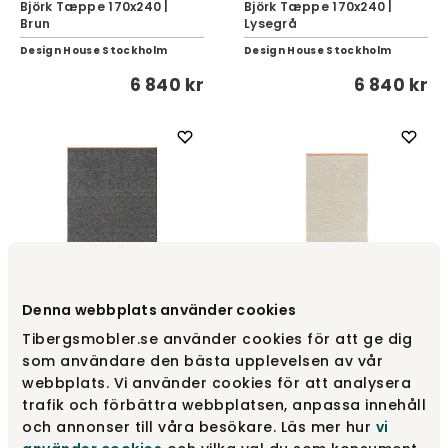
Björk Tæppe 170x240 |
Björk Tæppe 170x240 |
Brun
Lysegrå
Design House Stockholm
Design House Stockholm
6 840 kr
6 840 kr
Denna webbplats använder cookies
Björk Tæppe 170x240 |
Björk Tæppe 70x130 |
Tibergsmobler.se använder cookies för att ge dig
Mørkegrå
Beige
som användare den bästa upplevelsen av vår
Design House Stockholm
Design House Stockholm
webbplats. Vi använder cookies för att analysera
6 840 kr
2 245 kr
trafik och förbättra webbplatsen, anpassa innehåll
och annonser till våra besökare. Läs mer hur
vi