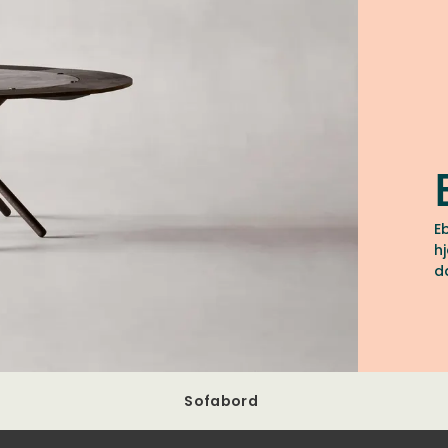
E
h
d
Sofabord